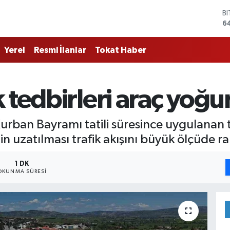
B
6
D
4
Yerel
Resmi İlanlar
Tokat Haber
E
5
S
6
 tedbirleri araç yoğu
G
6
B
rban Bayramı tatili süresince uygulanan tr
1
in uzatılması trafik akışını büyük ölçüde ra
1 DK
OKUNMA SÜRESI