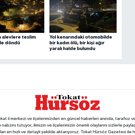
 alevlere teslim
Yol kenarındaki otomobilde
üle döndü
bir kadın ölü, bir kişi ağır
yaralı halde bulundu
 il merkezi ve ilçelerimizden en güncel haberleri anında, tarafsız ve e
 nabzını tutuyor, ilimizin ve ilçelerimizin önemli olaylarını sizlerle pay
arı en hızlı ve detaylı şekilde aktarıyoruz. Tokat Hürsöz Gazetesi il