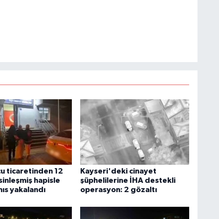
u ticaretinden 12
Kayseri'deki cinayet
esinleşmiş hapisle
şüphelilerine İHA destekli
hıs yakalandı
operasyon: 2 gözaltı