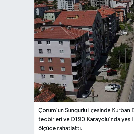
Ekonomi
Sağlık
Tokat Haber
Çorum'un Sungurlu ilçesinde Kurban Ba
tedbirleri ve D190 Karayolu'nda yeşil ış
ölçüde rahatlattı.