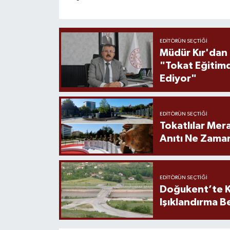
EDITÖRÜN SEÇTIĞI
Müdür Kır'dan
"Tokat Eğitim
Ediyor"
EDITÖRÜN SEÇTIĞI
Tokatlılar Mera
Anıtı Ne Zaman
EDITÖRÜN SEÇTIĞI
Doğukent’te K
Işıklandırma B