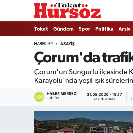
Tokat
Nöbetçi Eczaneler
Tokat
Gündem
Spor
Politika
Arşiv
Türkiye Gündemi
Hava Durumu
HABERLER
ASAYIŞ
Çorum'da trafik
Gündem
Tokat Namaz Vakitleri
Asayiş
Trafik Durumu
Çorum'un Sungurlu ilçesinde Ku
Karayolu'nda yeşil ışık sürelerin
Spor
Süper Lig Puan Durumu ve Fikstür
HABER MERKEZI
31.05.2026 - 18:17
Politika
Tüm Manşetler
EDITÖR
YAYINLANMA
Tokat Spor
Son Dakika Haberleri
Eğitim
Haber Arşivi