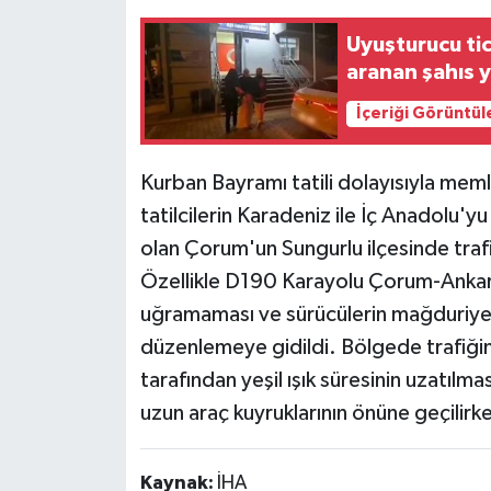
Uyuşturucu tic
aranan şahıs 
İçeriği Görüntül
Kurban Bayramı tatili dolayısıyla me
tatilcilerin Karadeniz ile İç Anadolu'y
olan Çorum'un Sungurlu ilçesinde trafik
Özellikle D190 Karayolu Çorum-Ankara 
uğramaması ve sürücülerin mağduriyet
düzenlemeye gidildi. Bölgede trafiğin
tarafından yeşil ışık süresinin uzatılm
uzun araç kuyruklarının önüne geçilirk
Kaynak:
İHA