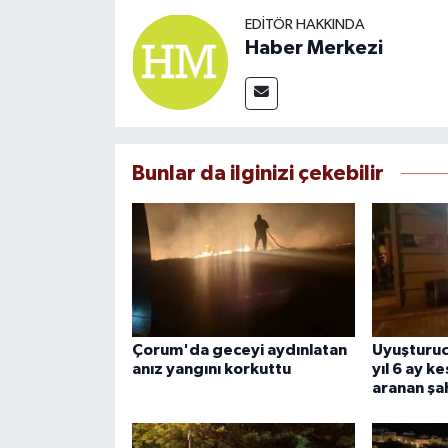
EDITÖR HAKKINDA
Haber Merkezi
Bunlar da ilginizi çekebilir
Çorum'da geceyi aydınlatan
Uyuşturuc
anız yangını korkuttu
yıl 6 ay k
aranan şa