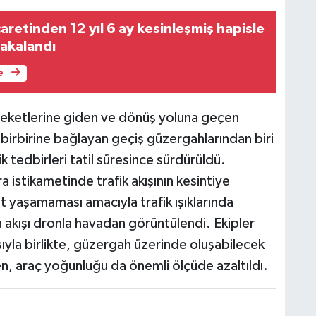
aretinden 12 yıl 6 ay kesinleşmiş hapisle
yakalandı
e
mleketlerine giden ve dönüş yoluna geçen
u birbirine bağlayan geçiş güzergahlarından biri
 tedbirleri tatil süresince sürdürüldü.
istikametinde trafik akışının kesintiye
 yaşamaması amacıyla trafik ışıklarında
 akışı dronla havadan görüntülendi. Ekipler
asıyla birlikte, güzergah üzerinde oluşabilecek
en, araç yoğunluğu da önemli ölçüde azaltıldı.