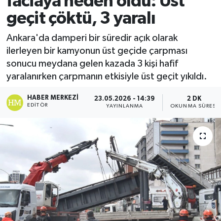
faciaya neden oldu: Üst
geçit çöktü, 3 yaralı
Ekonomi
Ankara'da damperi bir süredir açık olarak
Sağlık
ilerleyen bir kamyonun üst geçide çarpması
sonucu meydana gelen kazada 3 kişi hafif
Tokat Haber
yaralanırken çarpmanın etkisiyle üst geçit yıkıldı.
HABER MERKEZI
23.05.2026 - 14:39
2 DK
EDITÖR
YAYINLANMA
OKUNMA SÜRESI