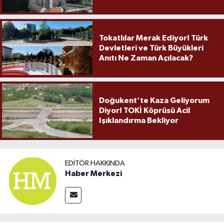
Örnek Olmaya Devam Ediyor"
Tokatlılar Merak Ediyor! Türk
Devletleri ve Türk Büyükleri
Anıtı Ne Zaman Açılacak?
Doğukent’te Kaza Geliyorum
Diyor! TOKİ Köprüsü Acil
Işıklandırma Bekliyor
EDITÖR HAKKINDA
Haber Merkezi