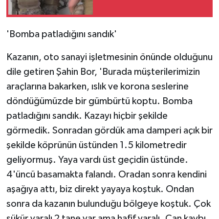
'Bomba patladığını sandık'
Kazanın, oto sanayi işletmesinin önünde olduğunu
dile getiren Şahin Bor, 'Burada müşterilerimizin
araçlarına bakarken, ıslık ve korona seslerine
döndüğümüzde bir gümbürtü koptu. Bomba
patladığını sandık. Kazayı hiçbir şekilde
görmedik. Sonradan gördük ama damperi açık bir
şekilde köprünün üstünden 1.5 kilometredir
geliyormuş. Yaya vardı üst geçidin üstünde.
4'üncü basamakta falandı. Oradan sonra kendini
aşağıya attı, biz direkt yayaya koştuk. Ondan
sonra da kazanın bulunduğu bölgeye koştuk. Çok
şükür yaralı 2 tane var ama hafif yaralı. Can kaybı