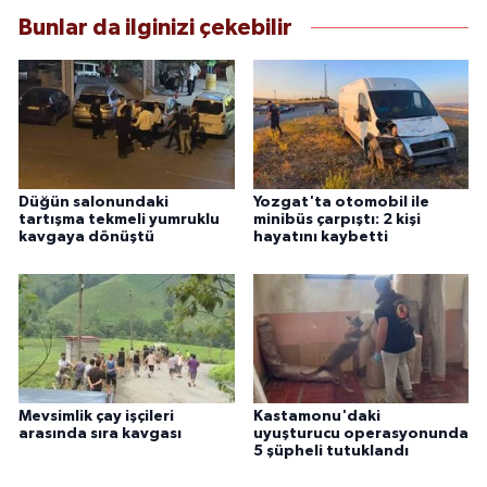
Bunlar da ilginizi çekebilir
Düğün salonundaki
Yozgat'ta otomobil ile
tartışma tekmeli yumruklu
minibüs çarpıştı: 2 kişi
kavgaya dönüştü
hayatını kaybetti
Mevsimlik çay işçileri
Kastamonu'daki
arasında sıra kavgası
uyuşturucu operasyonunda
5 şüpheli tutuklandı