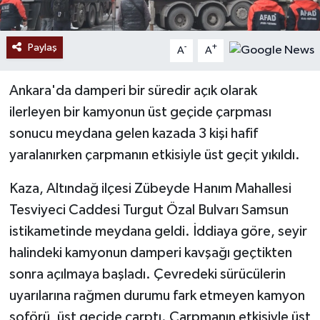
Paylaş
-
+
A
A
Ankara'da damperi bir süredir açık olarak
ilerleyen bir kamyonun üst geçide çarpması
sonucu meydana gelen kazada 3 kişi hafif
yaralanırken çarpmanın etkisiyle üst geçit yıkıldı.
Kaza, Altındağ ilçesi Zübeyde Hanım Mahallesi
Tesviyeci Caddesi Turgut Özal Bulvarı Samsun
istikametinde meydana geldi. İddiaya göre, seyir
halindeki kamyonun damperi kavşağı geçtikten
sonra açılmaya başladı. Çevredeki sürücülerin
uyarılarına rağmen durumu fark etmeyen kamyon
şoförü, üst geçide çarptı. Çarpmanın etkisiyle üst