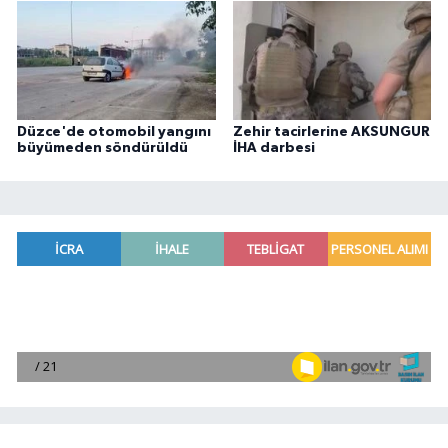
Düzce'de otomobil yangını
Zehir tacirlerine AKSUNGUR
büyümeden söndürüldü
İHA darbesi