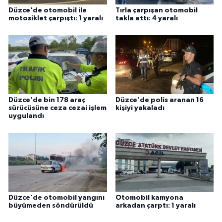
Düzce'de otomobil ile
Tırla çarpışan otomobil
motosiklet çarpıştı: 1 yaralı
takla attı: 4 yaralı
Düzce'de bin 178 araç
Düzce'de polis aranan 16
sürücüsüne ceza cezai işlem
kişiyi yakaladı
uygulandı
Düzce'de otomobil yangını
Otomobil kamyona
büyümeden söndürüldü
arkadan çarptı: 1 yaralı