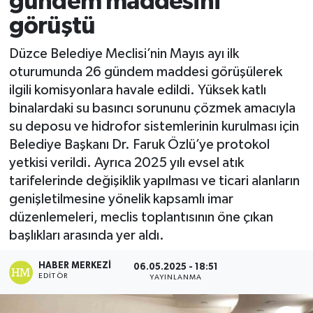
gündem maddesini
görüştü
Ekonomi
Düzce Belediye Meclisi’nin Mayıs ayı ilk
Sağlık
oturumunda 26 gündem maddesi görüşülerek
ilgili komisyonlara havale edildi. Yüksek katlı
Tokat Haber
binalardaki su basıncı sorununu çözmek amacıyla
su deposu ve hidrofor sistemlerinin kurulması için
Belediye Başkanı Dr. Faruk Özlü’ye protokol
yetkisi verildi. Ayrıca 2025 yılı evsel atık
tarifelerinde değişiklik yapılması ve ticari alanların
genişletilmesine yönelik kapsamlı imar
düzenlemeleri, meclis toplantısının öne çıkan
başlıkları arasında yer aldı.
HABER MERKEZI
06.05.2025 - 18:51
EDITÖR
YAYINLANMA