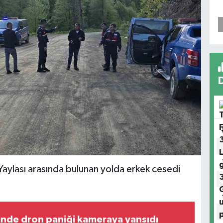
aylası arasında bulunan yolda erkek cesedi
nde dron paniği kameraya yansıdı