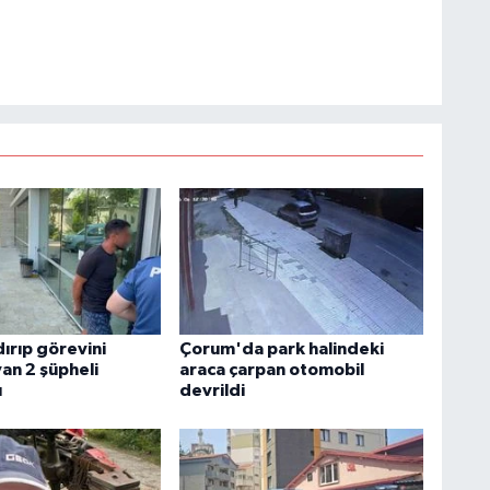
dırıp görevini
Çorum'da park halindeki
an 2 şüpheli
araca çarpan otomobil
ı
devrildi