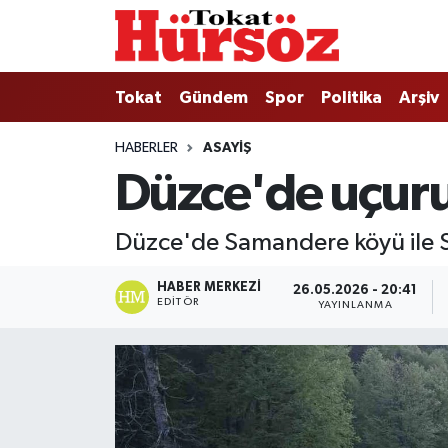
Tokat
Nöbetçi Eczaneler
Tokat
Gündem
Spor
Politika
Arşiv
Türkiye Gündemi
Hava Durumu
HABERLER
ASAYIŞ
Düzce'de uçuru
Gündem
Tokat Namaz Vakitleri
Asayiş
Trafik Durumu
Düzce'de Samandere köyü ile Si
Spor
Süper Lig Puan Durumu ve Fikstür
HABER MERKEZI
26.05.2026 - 20:41
EDITÖR
YAYINLANMA
Politika
Tüm Manşetler
Tokat Spor
Son Dakika Haberleri
Eğitim
Haber Arşivi