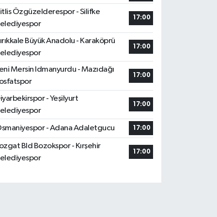
itlis Özgüzelderespor - Silifke
17:00
elediyespor
ırıkkale Büyük Anadolu - Karaköprü
17:00
elediyespor
eni Mersin Idmanyurdu - Mazıdağı
17:00
osfatspor
iyarbekirspor - Yeşilyurt
17:00
elediyespor
smaniyespor - Adana Adaletgucu
17:00
ozgat Bld Bozokspor - Kırşehir
17:00
elediyespor