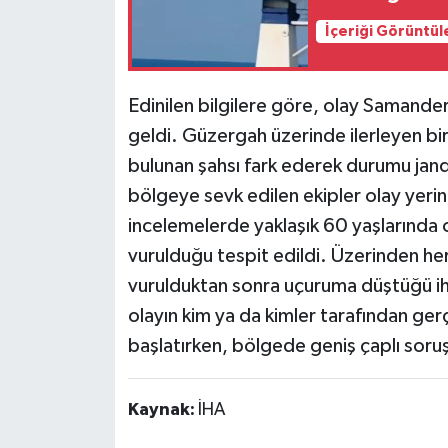
İçeriği Görüntül
Edinilen bilgilere göre, olay Samande
geldi. Güzergah üzerinde ilerleyen bi
bulunan şahsı fark ederek durumu janda
bölgeye sevk edilen ekipler olay yerind
incelemelerde yaklaşık 60 yaşlarında o
vurulduğu tespit edildi. Üzerinden herh
vurulduktan sonra uçuruma düştüğü iht
olayın kim ya da kimler tarafından gerç
başlatırken, bölgede geniş çaplı soru
Kaynak:
İHA