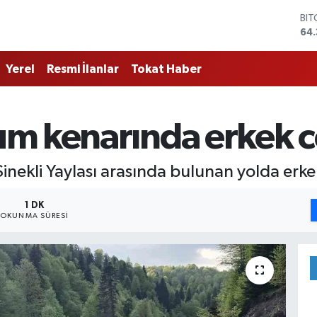
BI
64.
DO
47
Yerel
Resmi İlanlar
Tokat Haber
EU
55
STE
64,
m kenarında erkek c
GR
661
BİS
nekli Yaylası arasında bulunan yolda erke
13.
1 DK
OKUNMA SÜRESI