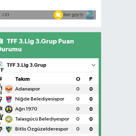
TFF 3.Lig 3.Grup Puan
Durumu
TFF 3.Lig 3.Grup
#
Takım
O
P
1
Adanaspor
0
0
2
Niğde Belediyesispor
0
0
3
Ağrı 1970
0
0
4
Talasgücü Belediyespor
0
0
5
Bitlis Özgüzelderespor
0
0