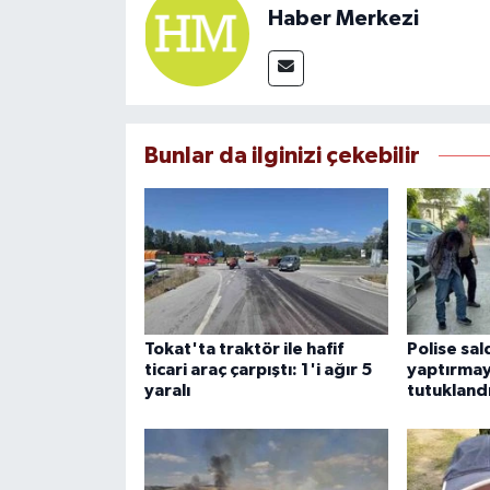
Haber Merkezi
Bunlar da ilginizi çekebilir
Tokat'ta traktör ile hafif
Polise sal
ticari araç çarpıştı: 1'i ağır 5
yaptırmay
yaralı
tutukland