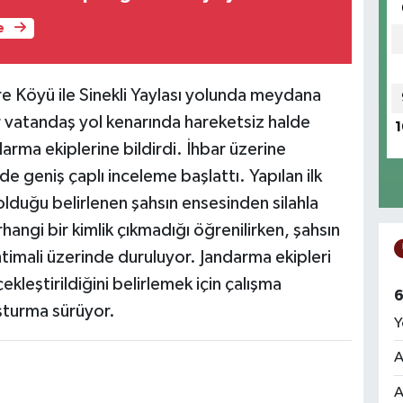
e
re Köyü ile Sinekli Yaylası yolunda meydana
r vatandaş yol kenarında hareketsiz halde
1
rma ekiplerine bildirdi. İhbar üzerine
e geniş çaplı inceleme başlattı. Yapılan ilk
lduğu belirlenen şahsın ensesinden silahla
angi bir kimlik çıkmadığı öğrenilirken, şahsın
imali üzerinde duruluyor. Jandarma ekipleri
ekleştirildiğini belirlemek için çalışma
6
şturma sürüyor.
Y
A
A