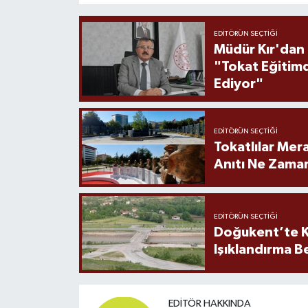
EDITÖRÜN SEÇTIĞI
Müdür Kır'dan
"Tokat Eğitim
Ediyor"
EDITÖRÜN SEÇTIĞI
Tokatlılar Mera
Anıtı Ne Zaman
EDITÖRÜN SEÇTIĞI
Doğukent’te K
Işıklandırma B
EDITÖR HAKKINDA