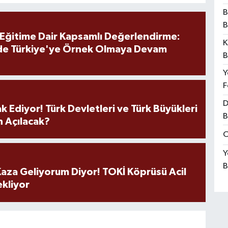
B
B
 Eğitime Dair Kapsamlı Değerlendirme:
K
de Türkiye'ye Örnek Olmaya Devam
B
Y
F
D
k Ediyor! Türk Devletleri ve Türk Büyükleri
B
 Açılacak?
O
Y
B
aza Geliyorum Diyor! TOKİ Köprüsü Acil
ekliyor