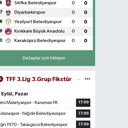
6
Silifke Belediyespor
0
0
7
Diyarbekirspor
0
0
8
Yeşilyurt Belediyespor
0
0
9
Kırıkkale Büyük Anadolu
0
0
0
Karaköprü Belediyespor
0
0
Detaylar için tıklayın
TFF 3.Lig 3.Grup Fikstür
 Eylül, Pazar
eni Malatyaspor - Karaman FK
17:00
danaspor - Niğde Belediyesispor
17:00
ğrı 1970 - Talasgücü Belediyespor
17:00