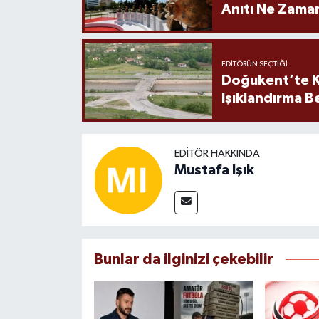
Anıtı Ne Zaman
EDITÖRÜN SEÇTIĞI
Doğukent’te K
Işıklandırma B
EDITÖR HAKKINDA
Mustafa Işık
Bunlar da ilginizi çekebilir