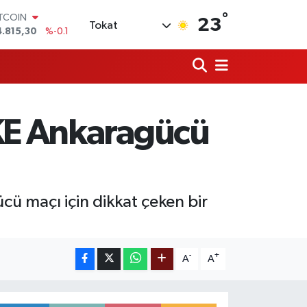
°
OLAR
23
Tokat
7,7436
%0.18
URO
5,2510
%0.32
TERLİN
4,4811
%0.38
RAM ALTIN
660.55
%0
MKE Ankaragücü
İST100
3.779
%-14
ITCOIN
4.815,30
%-0.1
ü maçı için dikkat çeken bir
-
+
A
A