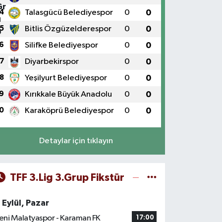
4
Talasgücü Belediyespor
0
0
5
Bitlis Özgüzelderespor
0
0
6
Silifke Belediyespor
0
0
7
Diyarbekirspor
0
0
8
Yeşilyurt Belediyespor
0
0
9
Kırıkkale Büyük Anadolu
0
0
0
Karaköprü Belediyespor
0
0
Detaylar için tıklayın
TFF 3.Lig 3.Grup Fikstür
 Eylül, Pazar
eni Malatyaspor - Karaman FK
17:00