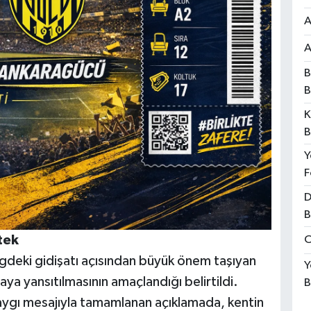
A
A
B
B
K
B
Y
F
D
B
tek
O
gdeki gidişatı açısından büyük önem taşıyan
Y
ya yansıtılmasının amaçlandığı belirtildi.
B
saygı mesajıyla tamamlanan açıklamada, kentin