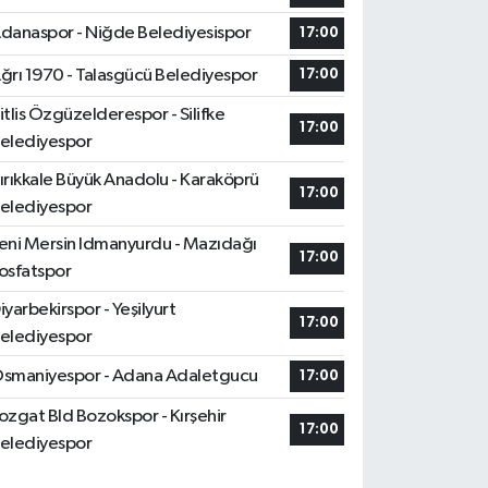
danaspor - Niğde Belediyesispor
17:00
ğrı 1970 - Talasgücü Belediyespor
17:00
itlis Özgüzelderespor - Silifke
17:00
elediyespor
ırıkkale Büyük Anadolu - Karaköprü
17:00
elediyespor
eni Mersin Idmanyurdu - Mazıdağı
17:00
osfatspor
iyarbekirspor - Yeşilyurt
17:00
elediyespor
smaniyespor - Adana Adaletgucu
17:00
ozgat Bld Bozokspor - Kırşehir
17:00
elediyespor