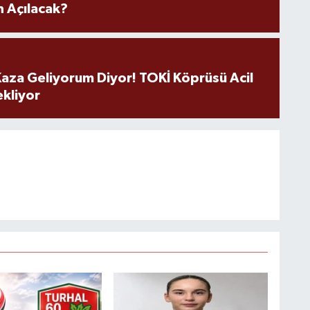
 Açılacak?
aza Geliyorum Diyor! TOKİ Köprüsü Acil
ekliyor