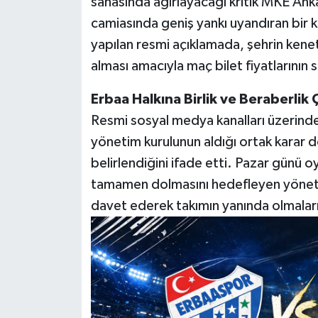
sahasında ağırlayacağı kritik MKE An
camiasında geniş yankı uyandıran bir k
yapılan resmi açıklamada, şehrin kene
alması amacıyla maç bilet fiyatlarının
Erbaa Halkına Birlik ve Beraberlik 
Resmi sosyal medya kanalları üzerinden 
yönetim kurulunun aldığı ortak karar do
belirlendiğini ifade etti. Pazar günü 
tamamen dolmasını hedefleyen yöneti
davet ederek takımın yanında olmaların