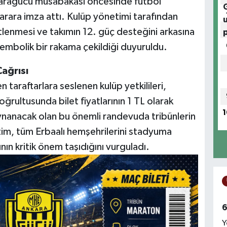
karagücü müsabakası öncesinde futbol
arara imza attı. Kulüp yönetimi tarafından
tlenmesi ve takımın 12. güç desteğini arkasına
 sembolik bir rakama çekildiği duyuruldu.
Çağrısı
taraftarlara seslenen kulüp yetkilileri,
ğrultusunda bilet fiyatlarının 1 TL olarak
1
oynanacak olan bu önemli randevuda tribünlerin
m, tüm Erbaalı hemşehrilerini stadyuma
ın kritik önem taşıdığını vurguladı.
6
Y