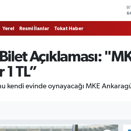
D
4
E
5
Yerel
Resmi İlanlar
Tokat Haber
S
6
G
6
Bilet Açıklaması: "
B
1
B
r 1 TL”
6
nu kendi evinde oynayacağı MKE Ankaragüc