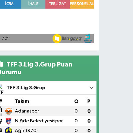
TFF 3.Lig 3.Grup Puan
Durumu
TFF 3.Lig 3.Grup
#
Takım
O
P
1
Adanaspor
0
0
2
Niğde Belediyesispor
0
0
3
Ağrı 1970
0
0