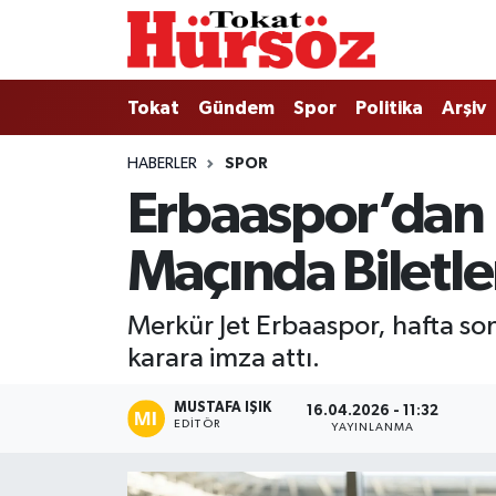
Tokat
Nöbetçi Eczaneler
Tokat
Gündem
Spor
Politika
Arşiv
Türkiye Gündemi
Hava Durumu
HABERLER
SPOR
Erbaaspor’dan 
Gündem
Tokat Namaz Vakitleri
Maçında Biletle
Asayiş
Trafik Durumu
Spor
Süper Lig Puan Durumu ve Fikstür
Merkür Jet Erbaaspor, hafta so
karara imza attı.
Politika
Tüm Manşetler
MUSTAFA IŞIK
16.04.2026 - 11:32
Tokat Spor
Son Dakika Haberleri
EDITÖR
YAYINLANMA
Eğitim
Haber Arşivi