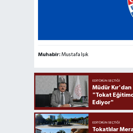
Muhabir:
Mustafa Işık
EDITÖRÜN SEÇTIĞI
Müdür Kır'dan
"Tokat Eğitim
Ediyor"
EDITÖRÜN SEÇTIĞI
Tokatlılar Mera