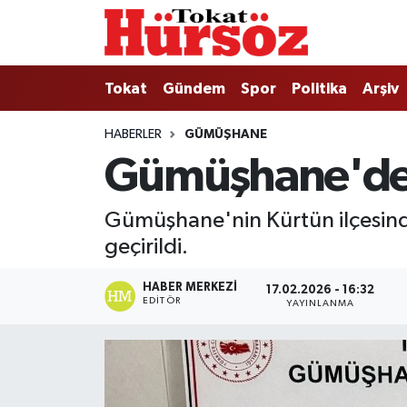
Tokat
Nöbetçi Eczaneler
Tokat
Gündem
Spor
Politika
Arşiv
Türkiye Gündemi
Hava Durumu
HABERLER
GÜMÜŞHANE
Gümüşhane'de 
Gündem
Tokat Namaz Vakitleri
Asayiş
Trafik Durumu
Gümüşhane'nin Kürtün ilçesind
geçirildi.
Spor
Süper Lig Puan Durumu ve Fikstür
HABER MERKEZI
17.02.2026 - 16:32
Politika
Tüm Manşetler
EDITÖR
YAYINLANMA
Tokat Spor
Son Dakika Haberleri
Eğitim
Haber Arşivi