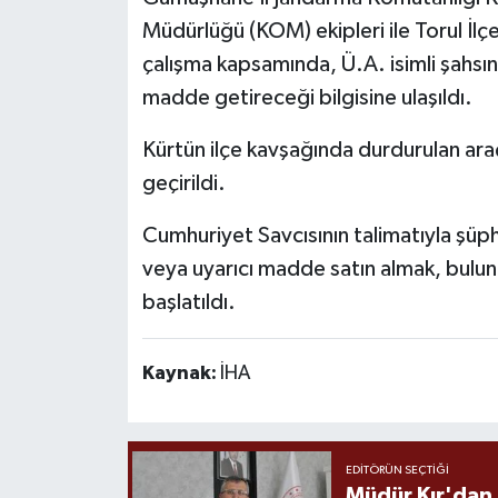
Müdürlüğü (KOM) ekipleri ile Torul İlç
çalışma kapsamında, Ü.A. isimli şahs
madde getireceği bilgisine ulaşıldı.
Kürtün ilçe kavşağında durdurulan ara
geçirildi.
Cumhuriyet Savcısının talimatıyla şüph
veya uyarıcı madde satın almak, bulun
başlatıldı.
Kaynak:
İHA
EDITÖRÜN SEÇTIĞI
Müdür Kır'dan