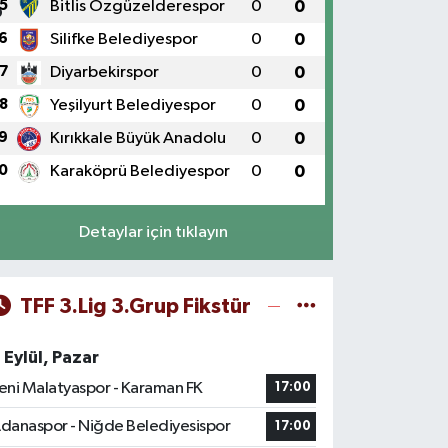
5
Bitlis Özgüzelderespor
0
0
6
Silifke Belediyespor
0
0
7
Diyarbekirspor
0
0
8
Yeşilyurt Belediyespor
0
0
9
Kırıkkale Büyük Anadolu
0
0
0
Karaköprü Belediyespor
0
0
Detaylar için tıklayın
TFF 3.Lig 3.Grup Fikstür
 Eylül, Pazar
eni Malatyaspor - Karaman FK
17:00
danaspor - Niğde Belediyesispor
17:00