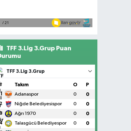
TFF 3.Lig 3.Grup Puan
Durumu
TFF 3.Lig 3.Grup
#
Takım
O
P
1
Adanaspor
0
0
2
Niğde Belediyesispor
0
0
3
Ağrı 1970
0
0
4
Talasgücü Belediyespor
0
0