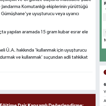
e Jandarma Komutanlığı ekiplerinin yürüttüğü
ın Gümüşhane'ye uyuşturucu veya uyarıcı
çta yapılan aramada 15 gram kubar esrar ele
1
eli Ü.A. hakkında 'kullanmak için uyuşturucu
durmak ve kullanmak' suçundan adli tahkikat
6
Y
A
 Eğitime Dair Kapsamlı Değerlendirme: