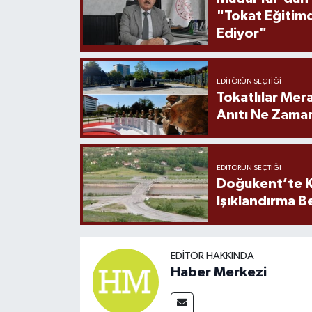
"Tokat Eğitim
Ediyor"
EDITÖRÜN SEÇTIĞI
Tokatlılar Mera
Anıtı Ne Zaman
EDITÖRÜN SEÇTIĞI
Doğukent’te K
Işıklandırma B
EDITÖR HAKKINDA
Haber Merkezi