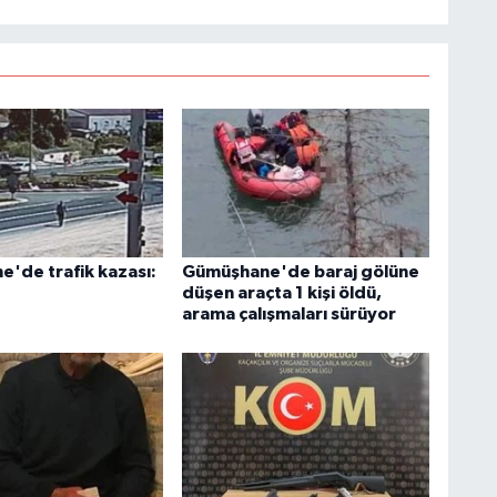
'de trafik kazası:
Gümüşhane'de baraj gölüne
düşen araçta 1 kişi öldü,
arama çalışmaları sürüyor