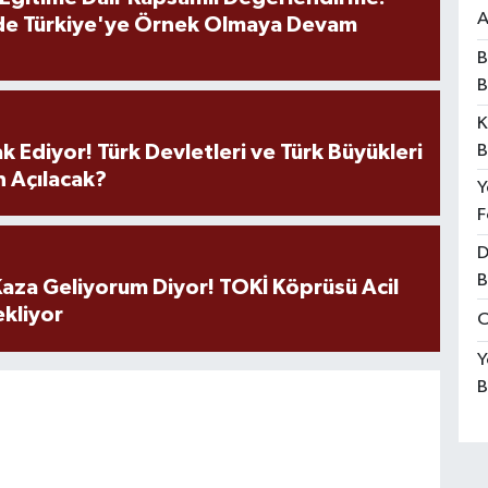
A
de Türkiye'ye Örnek Olmaya Devam
B
B
K
B
k Ediyor! Türk Devletleri ve Türk Büyükleri
 Açılacak?
Y
F
D
B
aza Geliyorum Diyor! TOKİ Köprüsü Acil
ekliyor
O
Y
B