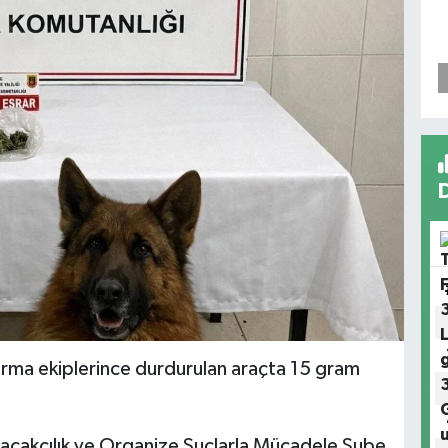
rma ekiplerince durdurulan araçta 15 gram
açakçılık ve Organize Suçlarla Mücadele Şube