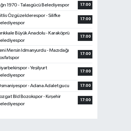
ğrı 1970 - Talasgücü Belediyespor
17:00
itlis Özgüzelderespor - Silifke
17:00
elediyespor
ırıkkale Büyük Anadolu - Karaköprü
17:00
elediyespor
eni Mersin Idmanyurdu - Mazıdağı
17:00
osfatspor
iyarbekirspor - Yeşilyurt
17:00
elediyespor
smaniyespor - Adana Adaletgucu
17:00
ozgat Bld Bozokspor - Kırşehir
17:00
elediyespor