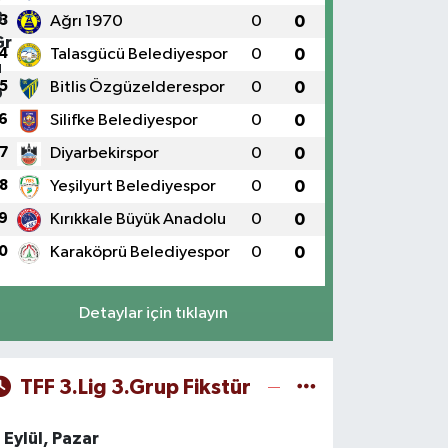
3
Ağrı 1970
0
0
4
Talasgücü Belediyespor
0
0
5
Bitlis Özgüzelderespor
0
0
6
Silifke Belediyespor
0
0
7
Diyarbekirspor
0
0
8
Yeşilyurt Belediyespor
0
0
9
Kırıkkale Büyük Anadolu
0
0
0
Karaköprü Belediyespor
0
0
Detaylar için tıklayın
TFF 3.Lig 3.Grup Fikstür
 Eylül, Pazar