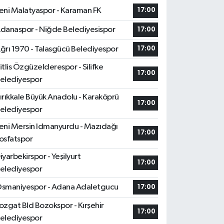
eni Malatyaspor - Karaman FK
17:00
danaspor - Niğde Belediyesispor
17:00
ğrı 1970 - Talasgücü Belediyespor
17:00
itlis Özgüzelderespor - Silifke
17:00
elediyespor
ırıkkale Büyük Anadolu - Karaköprü
17:00
elediyespor
eni Mersin Idmanyurdu - Mazıdağı
17:00
osfatspor
iyarbekirspor - Yeşilyurt
17:00
elediyespor
smaniyespor - Adana Adaletgucu
17:00
ozgat Bld Bozokspor - Kırşehir
17:00
elediyespor