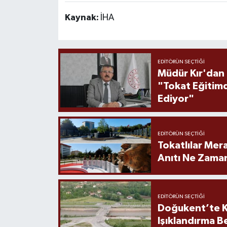
Kaynak:
İHA
EDITÖRÜN SEÇTIĞI
Müdür Kır'dan
"Tokat Eğitim
Ediyor"
EDITÖRÜN SEÇTIĞI
Tokatlılar Mera
Anıtı Ne Zaman
EDITÖRÜN SEÇTIĞI
Doğukent’te K
Işıklandırma B