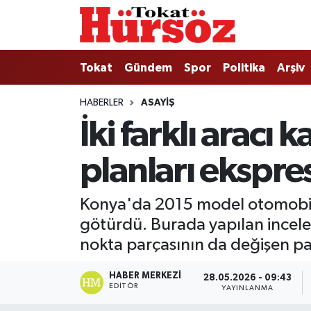
Tokat
Nöbetçi Eczaneler
Tokat
Gündem
Spor
Politika
Arşiv
Türkiye Gündemi
Hava Durumu
HABERLER
ASAYIŞ
İki farklı aracı
Gündem
Tokat Namaz Vakitleri
planları ekspre
Asayiş
Trafik Durumu
Spor
Süper Lig Puan Durumu ve Fikstür
Konya'da 2015 model otomobil al
götürdü. Burada yapılan incele
Politika
Tüm Manşetler
nokta parçasının da değişen pa
Tokat Spor
Son Dakika Haberleri
HABER MERKEZI
28.05.2026 - 09:43
EDITÖR
YAYINLANMA
Eğitim
Haber Arşivi