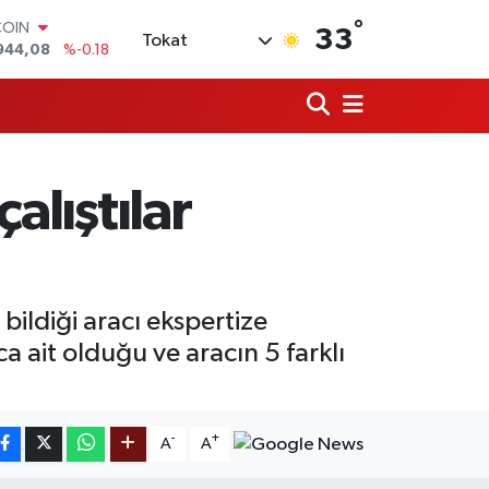
COIN
°
33
Tokat
944,08
%-0.18
LAR
7436
%0.18
RO
2510
%0.32
RLİN
4811
%0.38
alıştılar
M ALTIN
0.55
%0.03
T100
779
%-14
ildiği aracı ekspertize
ait olduğu ve aracın 5 farklı
-
+
A
A