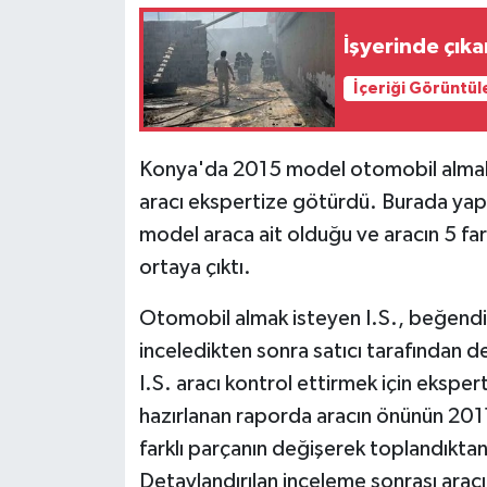
İşyerinde çık
İçeriği Görüntül
Konya'da 2015 model otomobil almak is
aracı ekspertize götürdü. Burada ya
model araca ait olduğu ve aracın 5 fa
ortaya çıktı.
Otomobil almak isteyen I.S., beğend
inceledikten sonra satıcı tarafından de
I.S. aracı kontrol ettirmek için ekspe
hazırlanan raporda aracın önünün 2011
farklı parçanın değişerek toplandıktan
Detaylandırılan inceleme sonrası aracın