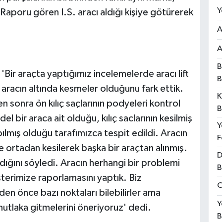
Y
Raporu gören I.S. aracı aldığı kişiye götürerek
A
A
B
Bir araçta yaptığımız incelemelerde aracı lift
B
 aracın altında kesmeler olduğunu fark ettik.
K
n sonra ön kılıç saçlarının podyeleri kontrol
B
l bir araca ait olduğu, kılıç saclarının kesilmiş
Y
lmış olduğu tarafımızca tespit edildi. Aracın
F
se ortadan kesilerek başka bir araçtan alınmış.
D
ığını söyledi. Aracın herhangi bir problemi
B
terimize raporlamasını yaptık. Biz
O
en önce bazı noktaları bilebilirler ama
Y
 mutlaka gitmelerini öneriyoruz' dedi.
B