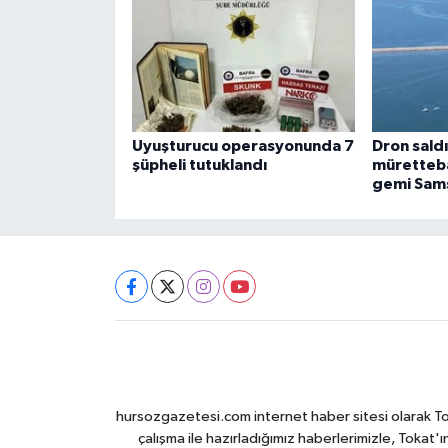
Uyuşturucu operasyonunda 7
Dron saldı
şüpheli tutuklandı
müretteba
gemi Sams
hursozgazetesi.com internet haber sitesi olarak Tokat
çalışma ile hazırladığımız haberlerimizle, Tokat'ın