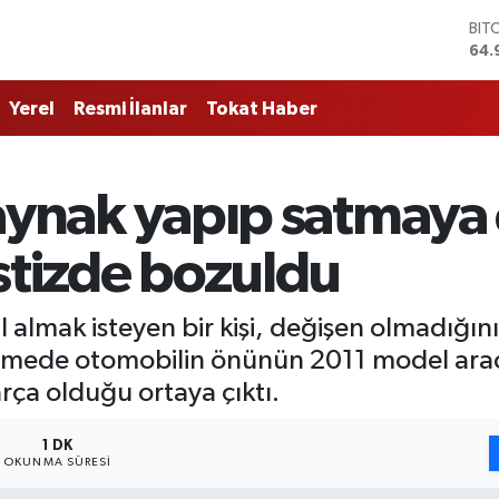
BIT
64.
DO
47,
Yerel
Resmi İlanlar
Tokat Haber
EU
55,
STE
64,
 kaynak yapıp satmaya ç
GRA
666
BİS
stizde bozuldu
13.
mak isteyen bir kişi, değişen olmadığını b
mede otomobilin önünün 2011 model araca 
rça olduğu ortaya çıktı.
1 DK
OKUNMA SÜRESI