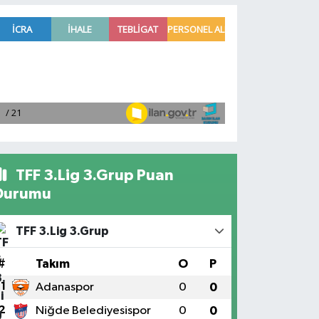
TFF 3.Lig 3.Grup Puan
Durumu
TFF 3.Lig 3.Grup
#
Takım
O
P
1
Adanaspor
0
0
2
Niğde Belediyesispor
0
0