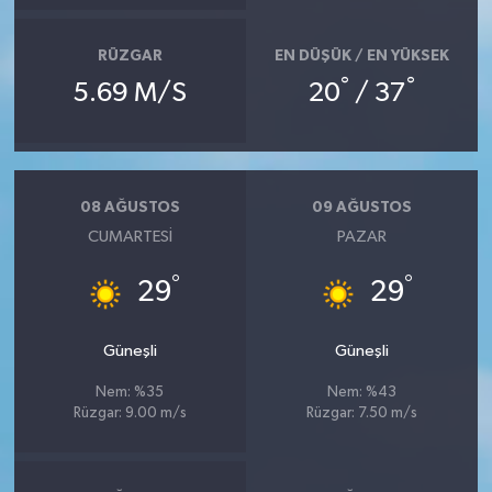
RÜZGAR
EN DÜŞÜK / EN YÜKSEK
°
°
5.69 M/S
20
/ 37
08 AĞUSTOS
09 AĞUSTOS
CUMARTESI
PAZAR
°
°
29
29
Güneşli
Güneşli
Nem: %35
Nem: %43
Rüzgar: 9.00 m/s
Rüzgar: 7.50 m/s