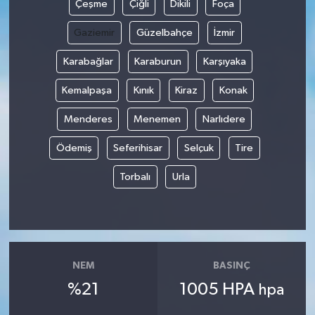
Çeşme
Çiğli
Dikili
Foça
Gaziemir
Güzelbahçe
İzmir
Karabağlar
Karaburun
Karşıyaka
Kemalpaşa
Kınık
Kiraz
Konak
Menderes
Menemen
Narlıdere
Ödemiş
Seferihisar
Selçuk
Tire
Torbalı
Urla
NEM
BASINÇ
%21
1005 HPA
hpa