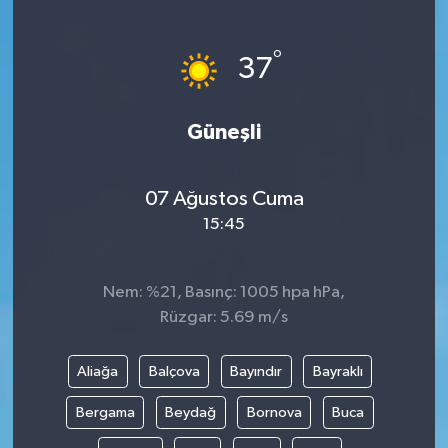
Ekonomi
°
37
Sağlık
Güneşli
Tokat Haber
07 Ağustos Cuma
15:45
Nem: %21, Basınç: 1005 hpa hPa,
Rüzgar: 5.69 m/s
Aliağa
Balçova
Bayındır
Bayraklı
Bergama
Beydağ
Bornova
Buca