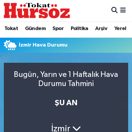
Tokat
Nöbetçi Eczaneler
Tokat
Gündem
Spor
Politika
Arşiv
Yerel
Türkiye Gündemi
Hava Durumu
İzmir Hava Durumu
Gündem
Tokat Namaz Vakitleri
Asayiş
Trafik Durumu
Bugün, Yarın ve 1 Haftalık Hava
Spor
Süper Lig Puan Durumu ve Fikstür
Durumu Tahmini
Politika
Tüm Manşetler
ŞU AN
Tokat Spor
Son Dakika Haberleri
İzmir
Eğitim
Haber Arşivi