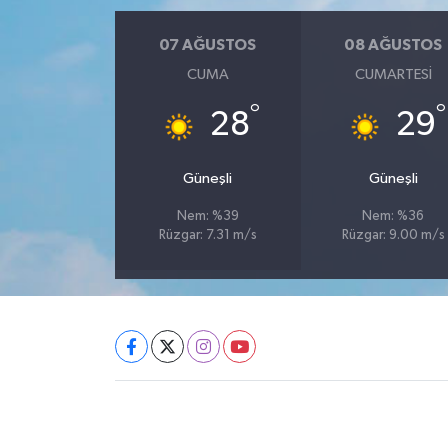
07 AĞUSTOS
08 AĞUSTOS
CUMA
CUMARTESI
°
°
28
29
Güneşli
Güneşli
Nem: %39
Nem: %36
Rüzgar: 7.31 m/s
Rüzgar: 9.00 m/s