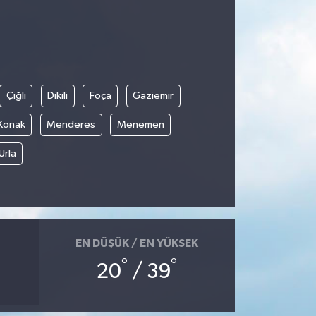
Çiğli
Dikili
Foça
Gaziemir
Konak
Menderes
Menemen
Urla
EN DÜŞÜK / EN YÜKSEK
°
°
20
/ 39