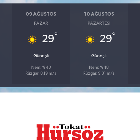
09 AĞUSTOS
10 AĞUSTOS
PAZAR
PAZARTESI
°
°
29
29
Güneşli
Güneşli
Nem: %43
Nem: %48
Rüzgar: 8.19 m/s
Rüzgar: 9.31 m/s