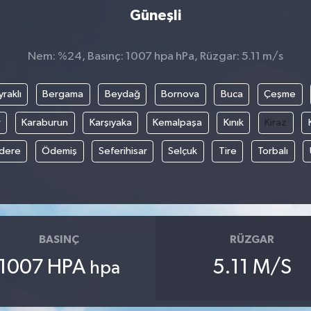
Güneşli
Nem: %24, Basınç: 1007 hpa hPa, Rüzgar: 5.11 m/s
raklı
Bergama
Beydağ
Bornova
Buca
Çeşme
r
Karaburun
Karşıyaka
Kemalpaşa
Kınık
Kiraz
ıdere
Ödemiş
Seferihisar
Selçuk
Tire
Torbalı
BASINÇ
RÜZGAR
1007 HPA
5.11 M/S
hpa