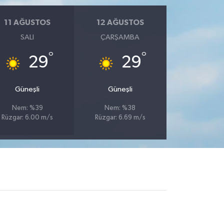
11 AĞUSTOS
12 AĞUSTOS
SALI
ÇARŞAMBA
°
°
29
29
Güneşli
Güneşli
Nem: %39
Nem: %38
Rüzgar: 6.00 m/s
Rüzgar: 6.69 m/s