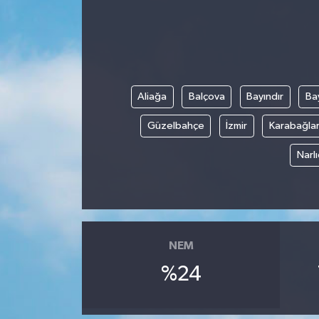
Ekonomi
Sağlık
Aliağa
Balçova
Bayındır
Bay
Tokat Haber
Güzelbahçe
İzmir
Karabağla
Narl
NEM
%24