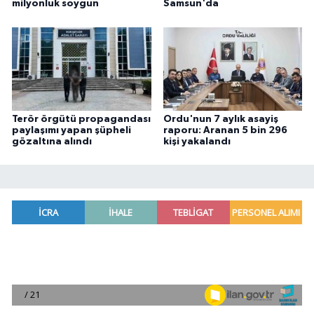
milyonluk soygun
Samsun'da
Terör örgütü propagandası
Ordu'nun 7 aylık asayiş
paylaşımı yapan şüpheli
raporu: Aranan 5 bin 296
gözaltına alındı
kişi yakalandı