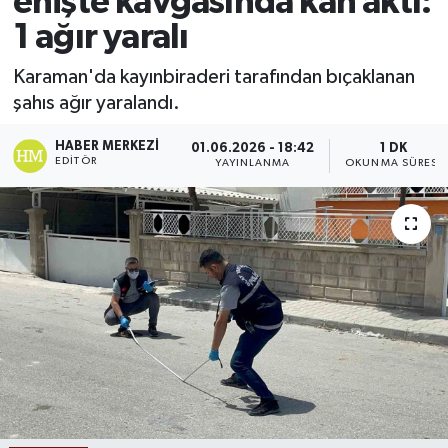
enişte kavgasında kan aktı:
1 ağır yaralı
Ekonomi
Karaman'da kayınbiraderi tarafından bıçaklanan
Sağlık
şahıs ağır yaralandı.
Tokat Haber
HABER MERKEZI
01.06.2026 - 18:42
1 DK
EDITÖR
YAYINLANMA
OKUNMA SÜRESI