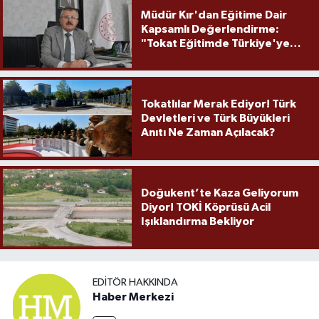
Müdür Kır'dan Eğitime Dair
Kapsamlı Değerlendirme:
"Tokat Eğitimde Türkiye'ye
Örnek Olmaya Devam Ediyor"
Tokatlılar Merak Ediyor! Türk
Devletleri ve Türk Büyükleri
Anıtı Ne Zaman Açılacak?
Doğukent’te Kaza Geliyorum
Diyor! TOKİ Köprüsü Acil
Işıklandırma Bekliyor
EDITÖR HAKKINDA
Haber Merkezi