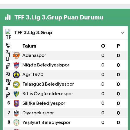
TFF 3.Lig 3.Grup Puan Durumu
TFF 3.Lig 3.Grup
#
Takım
O
P
1
Adanaspor
0
0
2
Niğde Belediyesispor
0
0
3
Ağrı 1970
0
0
4
Talasgücü Belediyespor
0
0
5
Bitlis Özgüzelderespor
0
0
6
Silifke Belediyespor
0
0
7
Diyarbekirspor
0
0
8
Yeşilyurt Belediyespor
0
0