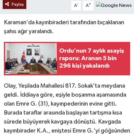
Paylaş
-
+
A
A
Karaman'da kayınbiraderi tarafından bıçaklanan
şahıs ağır yaralandı.
Ordu'nun 7 aylık asayiş
raporu: Aranan 5 bin
296 kişi yakalandı
Olay, Yeşilada Mahallesi 817. Sokak'ta meydana
geldi. İddiaya göre, eşiyle boşanma aşamasında
olan Emre G. (31), kayınpederinin evine gitti.
Burada taraflar arasında başlayan tartışma kısa
sürede büyüyerek kavgaya dönüştü. Kavgada
kayınbirader K.A., eniştesi Emre G.'yi göğsünden