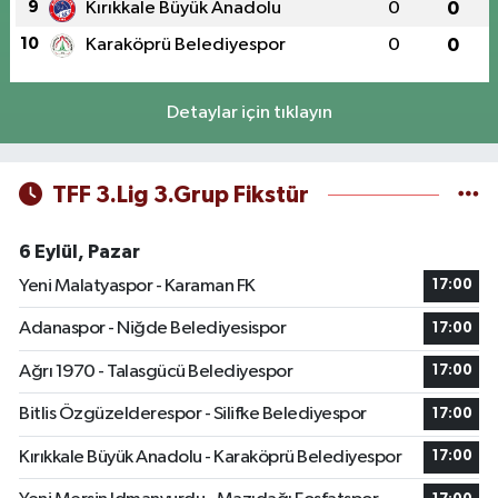
9
Kırıkkale Büyük Anadolu
0
0
10
Karaköprü Belediyespor
0
0
Detaylar için tıklayın
TFF 3.Lig 3.Grup Fikstür
6 Eylül, Pazar
Yeni Malatyaspor - Karaman FK
17:00
Adanaspor - Niğde Belediyesispor
17:00
Ağrı 1970 - Talasgücü Belediyespor
17:00
Bitlis Özgüzelderespor - Silifke Belediyespor
17:00
Kırıkkale Büyük Anadolu - Karaköprü Belediyespor
17:00