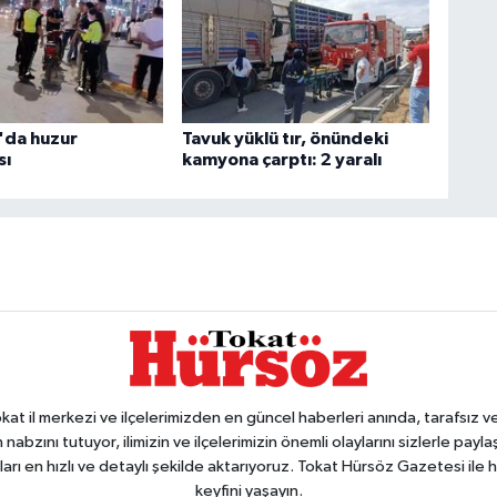
'da huzur
Tavuk yüklü tır, önündeki
sı
kamyona çarptı: 2 yaralı
 il merkezi ve ilçelerimizden en güncel haberleri anında, tarafsız ve e
 nabzını tutuyor, ilimizin ve ilçelerimizin önemli olaylarını sizlerle pay
arı en hızlı ve detaylı şekilde aktarıyoruz. Tokat Hürsöz Gazetesi il
keyfini yaşayın.