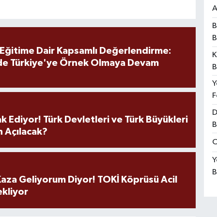
A
B
B
 Eğitime Dair Kapsamlı Değerlendirme:
K
de Türkiye'ye Örnek Olmaya Devam
B
Y
F
D
k Ediyor! Türk Devletleri ve Türk Büyükleri
B
 Açılacak?
O
Y
B
aza Geliyorum Diyor! TOKİ Köprüsü Acil
ekliyor