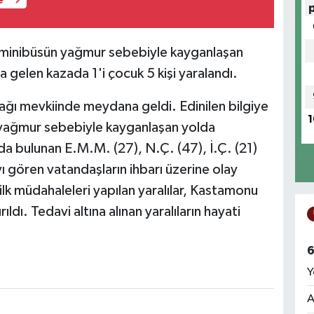
e
 minibüsün yağmur sebebiyle kayganlaşan
gelen kazada 1'i çocuk 5 kişi yaralandı.
ı mevkiinde meydana geldi. Edinilen bilgiye
1
 yağmur sebebiyle kayganlaşan yolda
a bulunan E.M.M. (27), N.Ç. (47), İ.Ç. (21)
ı gören vatandaşların ihbarı üzerine olay
 ilk müdahaleleri yapılan yaralılar, Kastamonu
dı. Tedavi altına alınan yaralıların hayati
6
Y
A