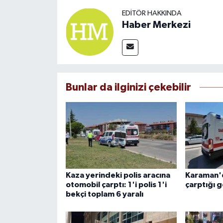
EDITÖR HAKKINDA
Haber Merkezi
Bunlar da ilginizi çekebilir
Kaza yerindeki polis aracına
Karaman'
otomobil çarptı: 1'i polis 1'i
çarptığı g
bekçi toplam 6 yaralı