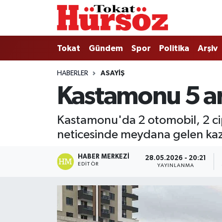
Tokat
Nöbetçi Eczaneler
Tokat
Gündem
Spor
Politika
Arşiv
Türkiye Gündemi
Hava Durumu
HABERLER
ASAYIŞ
Kastamonu 5 ara
Gündem
Tokat Namaz Vakitleri
Asayiş
Trafik Durumu
Kastamonu'da 2 otomobil, 2 ci
neticesinde meydana gelen kaza
Spor
Süper Lig Puan Durumu ve Fikstür
HABER MERKEZI
28.05.2026 - 20:21
Politika
Tüm Manşetler
EDITÖR
YAYINLANMA
Tokat Spor
Son Dakika Haberleri
Eğitim
Haber Arşivi