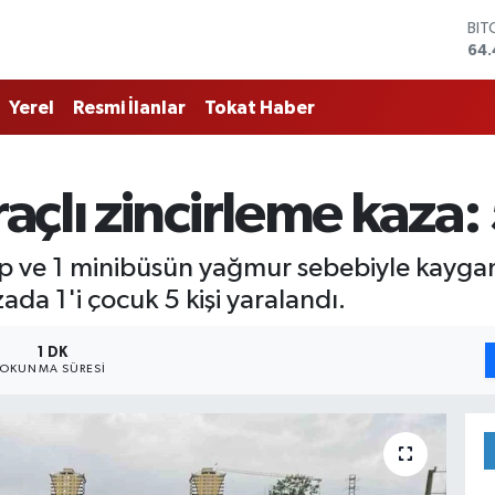
BIT
64.
DO
47
Yerel
Resmi İlanlar
Tokat Haber
EU
55
STE
64
çlı zincirleme kaza: 
GRA
651
BİS
p ve 1 minibüsün yağmur sebebiyle kaygan
13.
da 1'i çocuk 5 kişi yaralandı.
1 DK
OKUNMA SÜRESI