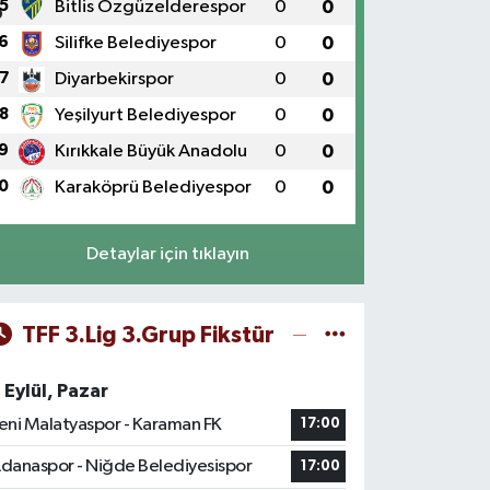
5
Bitlis Özgüzelderespor
0
0
6
Silifke Belediyespor
0
0
7
Diyarbekirspor
0
0
8
Yeşilyurt Belediyespor
0
0
9
Kırıkkale Büyük Anadolu
0
0
0
Karaköprü Belediyespor
0
0
Detaylar için tıklayın
TFF 3.Lig 3.Grup Fikstür
 Eylül, Pazar
eni Malatyaspor - Karaman FK
17:00
danaspor - Niğde Belediyesispor
17:00