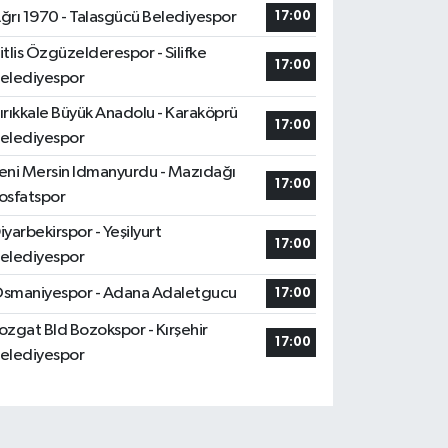
ğrı 1970 - Talasgücü Belediyespor
17:00
itlis Özgüzelderespor - Silifke
17:00
elediyespor
ırıkkale Büyük Anadolu - Karaköprü
17:00
elediyespor
eni Mersin Idmanyurdu - Mazıdağı
17:00
osfatspor
iyarbekirspor - Yeşilyurt
17:00
elediyespor
smaniyespor - Adana Adaletgucu
17:00
ozgat Bld Bozokspor - Kırşehir
17:00
elediyespor