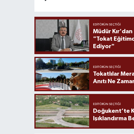
EDITÖRÜN SEÇTIĞI
Müdür Kır'dan
"Tokat Eğitim
Ediyor"
EDITÖRÜN SEÇTIĞI
Tokatlılar Mera
Anıtı Ne Zaman
EDITÖRÜN SEÇTIĞI
Doğukent’te K
Işıklandırma B