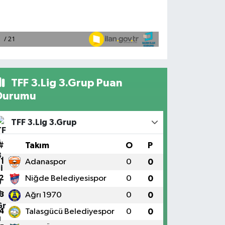
TFF 3.Lig 3.Grup Puan
Durumu
TFF 3.Lig 3.Grup
#
Takım
O
P
1
Adanaspor
0
0
2
Niğde Belediyesispor
0
0
3
Ağrı 1970
0
0
4
Talasgücü Belediyespor
0
0