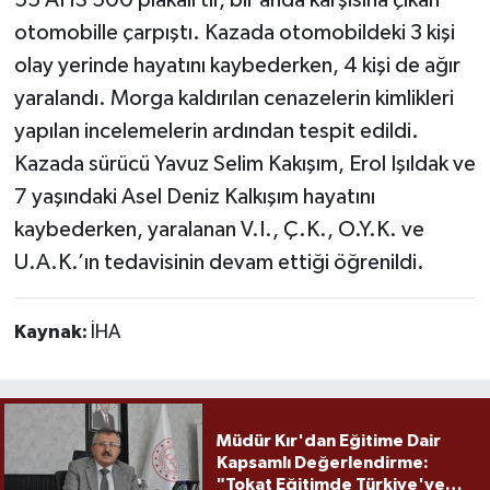
otomobille çarpıştı. Kazada otomobildeki 3 kişi
olay yerinde hayatını kaybederken, 4 kişi de ağır
yaralandı. Morga kaldırılan cenazelerin kimlikleri
yapılan incelemelerin ardından tespit edildi.
Kazada sürücü Yavuz Selim Kakışım, Erol Işıldak ve
7 yaşındaki Asel Deniz Kalkışım hayatını
kaybederken, yaralanan V.I., Ç.K., O.Y.K. ve
U.A.K.’ın tedavisinin devam ettiği öğrenildi.
Kaynak:
İHA
Müdür Kır'dan Eğitime Dair
Kapsamlı Değerlendirme:
"Tokat Eğitimde Türkiye'ye