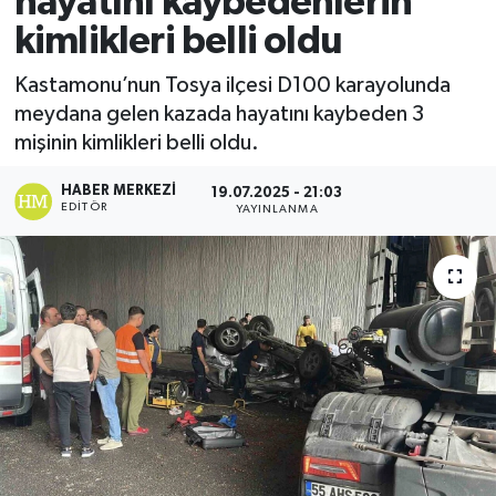
hayatını kaybedenlerin
kimlikleri belli oldu
Ekonomi
Kastamonu’nun Tosya ilçesi D100 karayolunda
Sağlık
meydana gelen kazada hayatını kaybeden 3
mişinin kimlikleri belli oldu.
Tokat Haber
HABER MERKEZI
19.07.2025 - 21:03
EDITÖR
YAYINLANMA