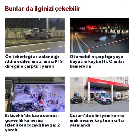
Bunlar da ilginizi çekebilir
Ön tekerleği arızalandığı
Otomobilin çarptığı yaya
iddia edilen arazi aracı PTS
hayatını kaybetti: O anlar
direğine çarptı: 1 yaralı
kamerada
Eskişehir'de kaza sonrası
Çorum'da elini yem karma
güvenlik kamerası
makinesine kaptıran çiftçi
izlenirken bıçaklı kavga: 2
yaralandı
yaralı