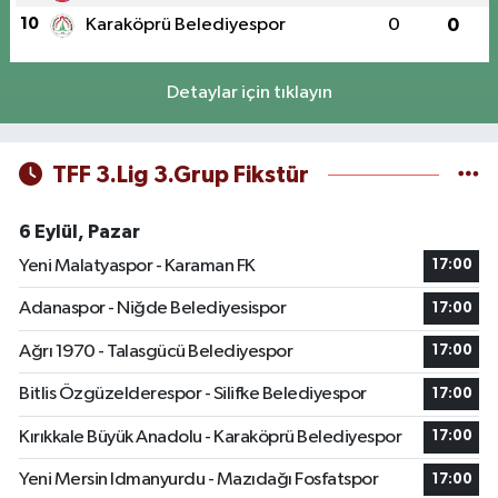
10
Karaköprü Belediyespor
0
0
Detaylar için tıklayın
TFF 3.Lig 3.Grup Fikstür
6 Eylül, Pazar
Yeni Malatyaspor - Karaman FK
17:00
Adanaspor - Niğde Belediyesispor
17:00
Ağrı 1970 - Talasgücü Belediyespor
17:00
Bitlis Özgüzelderespor - Silifke Belediyespor
17:00
Kırıkkale Büyük Anadolu - Karaköprü Belediyespor
17:00
Yeni Mersin Idmanyurdu - Mazıdağı Fosfatspor
17:00