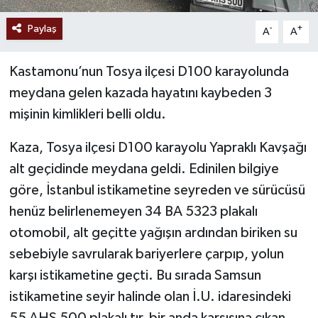
Paylaş
-
+
A
A
Kastamonu’nun Tosya ilçesi D100 karayolunda
meydana gelen kazada hayatını kaybeden 3
mişinin kimlikleri belli oldu.
Kaza, Tosya ilçesi D100 karayolu Yapraklı Kavşağı
alt geçidinde meydana geldi. Edinilen bilgiye
göre, İstanbul istikametine seyreden ve sürücüsü
henüz belirlenemeyen 34 BA 5323 plakalı
otomobil, alt geçitte yağışın ardından biriken su
sebebiyle savrularak bariyerlere çarpıp, yolun
karşı istikametine geçti. Bu sırada Samsun
istikametine seyir halinde olan İ.U. idaresindeki
55 AHS 500 plakalı tır, bir anda karşısına çıkan