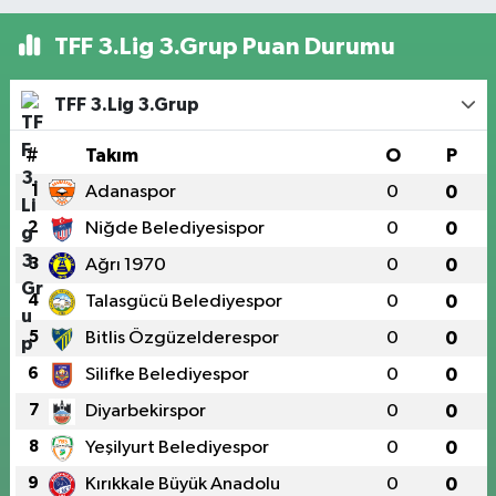
TFF 3.Lig 3.Grup Puan Durumu
TFF 3.Lig 3.Grup
#
Takım
O
P
1
Adanaspor
0
0
2
Niğde Belediyesispor
0
0
3
Ağrı 1970
0
0
4
Talasgücü Belediyespor
0
0
5
Bitlis Özgüzelderespor
0
0
6
Silifke Belediyespor
0
0
7
Diyarbekirspor
0
0
8
Yeşilyurt Belediyespor
0
0
9
Kırıkkale Büyük Anadolu
0
0