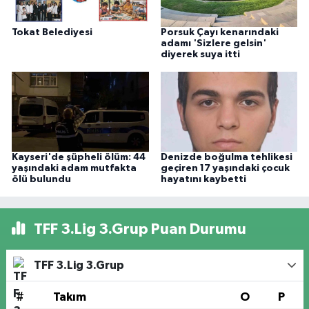
Tokat Belediyesi
Porsuk Çayı kenarındaki
adamı 'Sizlere gelsin'
diyerek suya itti
Kayseri'de şüpheli ölüm: 44
Denizde boğulma tehlikesi
yaşındaki adam mutfakta
geçiren 17 yaşındaki çocuk
ölü bulundu
hayatını kaybetti
TFF 3.Lig 3.Grup Puan Durumu
TFF 3.Lig 3.Grup
#
Takım
O
P