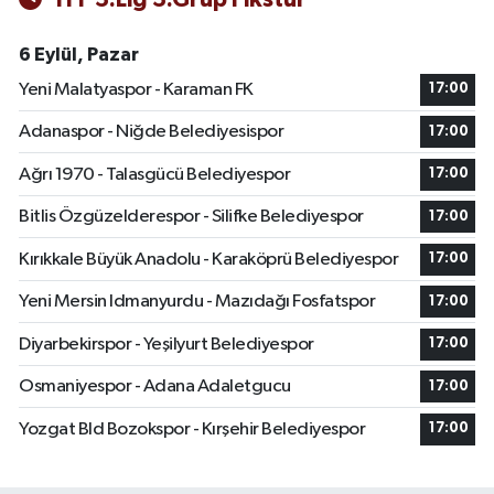
6 Eylül, Pazar
Yeni Malatyaspor - Karaman FK
17:00
Adanaspor - Niğde Belediyesispor
17:00
Ağrı 1970 - Talasgücü Belediyespor
17:00
Bitlis Özgüzelderespor - Silifke Belediyespor
17:00
Kırıkkale Büyük Anadolu - Karaköprü Belediyespor
17:00
Yeni Mersin Idmanyurdu - Mazıdağı Fosfatspor
17:00
Diyarbekirspor - Yeşilyurt Belediyespor
17:00
Osmaniyespor - Adana Adaletgucu
17:00
Yozgat Bld Bozokspor - Kırşehir Belediyespor
17:00