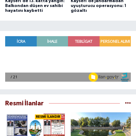
Kayseri'de 13. katta yangın:
Kayseri'de jandarmadan
Balkondan düşen ev sahibi
uyuşturucu operasyonu: 1
hayatını kaybetti
gözaltı
Resmi İlanlar
RESMİ İLANDIR