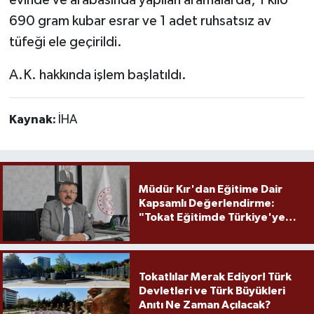
690 gram kubar esrar ve 1 adet ruhsatsız av
tüfeği ele geçirildi.
A.K. hakkında işlem başlatıldı.
Kaynak:
İHA
Müdür Kır'dan Eğitime Dair
Kapsamlı Değerlendirme:
"Tokat Eğitimde Türkiye'ye
Örnek Olmaya Devam Ediyor"
Tokatlılar Merak Ediyor! Türk
Devletleri ve Türk Büyükleri
Anıtı Ne Zaman Açılacak?