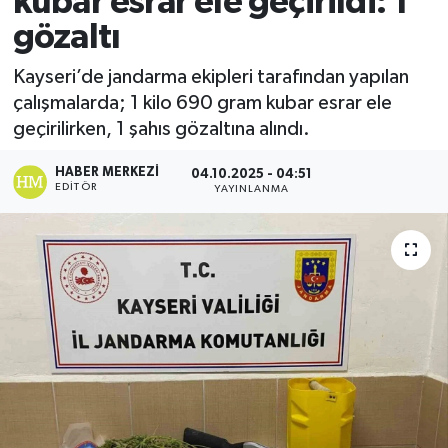
kubar esrar ele geçirildi: 1
gözaltı
Ekonomi
Kayseri’de jandarma ekipleri tarafından yapılan
Sağlık
çalışmalarda; 1 kilo 690 gram kubar esrar ele
geçirilirken, 1 şahıs gözaltına alındı.
Tokat Haber
HABER MERKEZI
04.10.2025 - 04:51
EDITÖR
YAYINLANMA