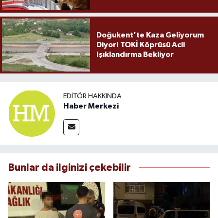
Doğukent’te Kaza Geliyorum
Diyor! TOKİ Köprüsü Acil
Işıklandırma Bekliyor
EDITÖR HAKKINDA
Haber Merkezi
Bunlar da ilginizi çekebilir