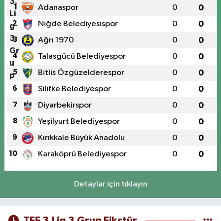
1
Adanaspor
0
0
2
Niğde Belediyesispor
0
0
3
Ağrı 1970
0
0
4
Talasgücü Belediyespor
0
0
5
Bitlis Özgüzelderespor
0
0
6
Silifke Belediyespor
0
0
7
Diyarbekirspor
0
0
8
Yeşilyurt Belediyespor
0
0
9
Kırıkkale Büyük Anadolu
0
0
10
Karaköprü Belediyespor
0
0
Detaylar için tıklayın
TFF 3.Lig 3.Grup Fikstür