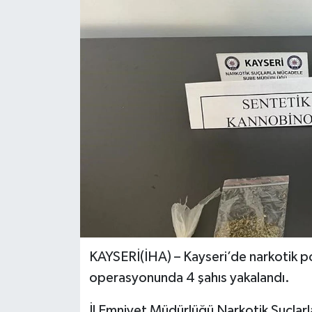
Ekonomi
Sağlık
Tokat Haber
KAYSERİ(İHA) – Kayseri’de narkotik po
operasyonunda 4 şahıs yakalandı.
İl Emniyet Müdürlüğü Narkotik Suçlar