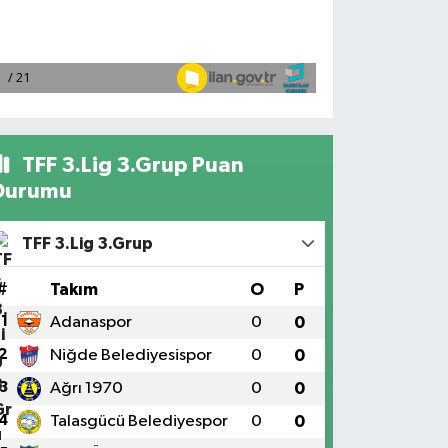
TFF 3.Lig 3.Grup Puan
Durumu
TFF 3.Lig 3.Grup
#
Takım
O
P
1
Adanaspor
0
0
2
Niğde Belediyesispor
0
0
3
Ağrı 1970
0
0
4
Talasgücü Belediyespor
0
0