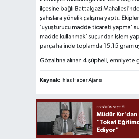
ilçesine bağlı Battalgazi Mahallesi’n
şahıslara yönelik çalışma yaptı. Ekiple
‘uyuşturucu madde ticareti yapma’ su
madde kullanmak’ suçundan işlem yapıl
parça halinde toplamda 15.15 gram uy
Gözaltına alınan 4 şüpheli, emniyete 
Kaynak:
İhlas Haber Ajansı
EDITÖRÜN SEÇTIĞI
Müdür Kır'dan
"Tokat Eğitim
Ediyor"