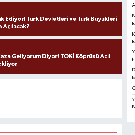
A
B
k Ediyor! Türk Devletleri ve Türk Büyükleri
B
 Açılacak?
K
B
Y
aza Geliyorum Diyor! TOKİ Köprüsü Acil
F
ekliyor
D
B
O
Y
B