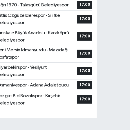
ğrı 1970 - Talasgücü Belediyespor
17:00
itlis Özgüzelderespor - Silifke
17:00
elediyespor
ırıkkale Büyük Anadolu - Karaköprü
17:00
elediyespor
eni Mersin Idmanyurdu - Mazıdağı
17:00
osfatspor
iyarbekirspor - Yeşilyurt
17:00
elediyespor
smaniyespor - Adana Adaletgucu
17:00
ozgat Bld Bozokspor - Kırşehir
17:00
elediyespor