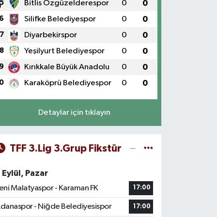
5
Bitlis Özgüzelderespor
0
0
6
Silifke Belediyespor
0
0
7
Diyarbekirspor
0
0
8
Yeşilyurt Belediyespor
0
0
9
Kırıkkale Büyük Anadolu
0
0
0
Karaköprü Belediyespor
0
0
Detaylar için tıklayın
TFF 3.Lig 3.Grup Fikstür
 Eylül, Pazar
eni Malatyaspor - Karaman FK
17:00
danaspor - Niğde Belediyesispor
17:00