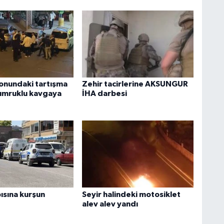
onundaki tartışma
Zehir tacirlerine AKSUNGUR
umruklu kavgaya
İHA darbesi
ısına kurşun
Seyir halindeki motosiklet
alev alev yandı