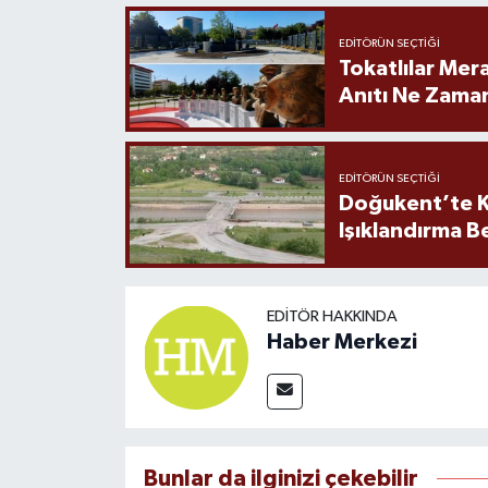
EDITÖRÜN SEÇTIĞI
Tokatlılar Mera
Anıtı Ne Zaman
EDITÖRÜN SEÇTIĞI
Doğukent’te K
Işıklandırma B
EDITÖR HAKKINDA
Haber Merkezi
Bunlar da ilginizi çekebilir