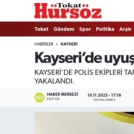
Tokat
Nöbetçi Eczaneler
Tokat
Gündem
Spor
Politika
Arşiv
Türkiye Gündemi
Hava Durumu
HABERLER
KAYSERI
Kayseri’de uyu
Gündem
Tokat Namaz Vakitleri
Asayiş
Trafik Durumu
KAYSERİ’DE POLİS EKİPLERİ
YAKALANDI.
Spor
Süper Lig Puan Durumu ve Fikstür
HABER MERKEZI
10.11.2023 - 17:18
Politika
Tüm Manşetler
EDITÖR
YAYINLANMA
Tokat Spor
Son Dakika Haberleri
Eğitim
Haber Arşivi