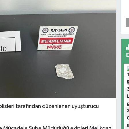
lisleri tarafından düzenlenen uyuşturucu
la Mücadele Şube Müdürlüğü ekipleri Melikgazi