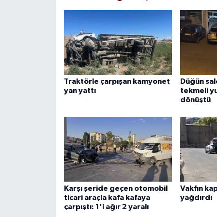
Traktörle çarpışan kamyonet
Düğün sal
yan yattı
tekmeli y
dönüştü
Karşı şeride geçen otomobil
Vakfın kap
ticari araçla kafa kafaya
yağdırdı
çarpıştı: 1'i ağır 2 yaralı