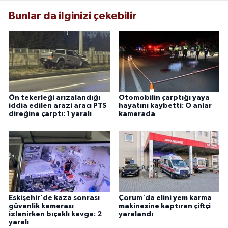
Bunlar da ilginizi çekebilir
Ön tekerleği arızalandığı
Otomobilin çarptığı yaya
iddia edilen arazi aracı PTS
hayatını kaybetti: O anlar
direğine çarptı: 1 yaralı
kamerada
Eskişehir'de kaza sonrası
Çorum'da elini yem karma
güvenlik kamerası
makinesine kaptıran çiftçi
izlenirken bıçaklı kavga: 2
yaralandı
yaralı