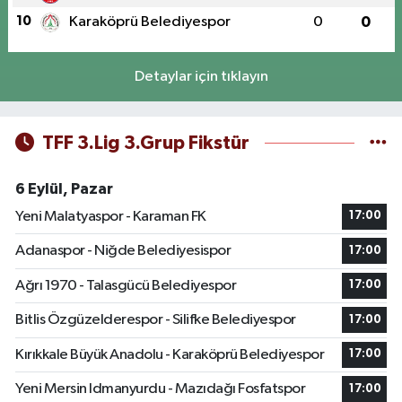
10
Karaköprü Belediyespor
0
0
Detaylar için tıklayın
TFF 3.Lig 3.Grup Fikstür
6 Eylül, Pazar
Yeni Malatyaspor - Karaman FK
17:00
Adanaspor - Niğde Belediyesispor
17:00
Ağrı 1970 - Talasgücü Belediyespor
17:00
Bitlis Özgüzelderespor - Silifke Belediyespor
17:00
Kırıkkale Büyük Anadolu - Karaköprü Belediyespor
17:00
Yeni Mersin Idmanyurdu - Mazıdağı Fosfatspor
17:00