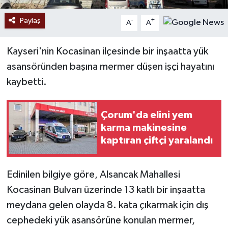
Paylaş
-
+
A
A
Kayseri'nin Kocasinan ilçesinde bir inşaatta yük
asansöründen başına mermer düşen işçi hayatını
kaybetti.
Çorum'da elini yem
karma makinesine
kaptıran çiftçi yaralandı
Edinilen bilgiye göre, Alsancak Mahallesi
Kocasinan Bulvarı üzerinde 13 katlı bir inşaatta
meydana gelen olayda 8. kata çıkarmak için dış
cephedeki yük asansörüne konulan mermer,