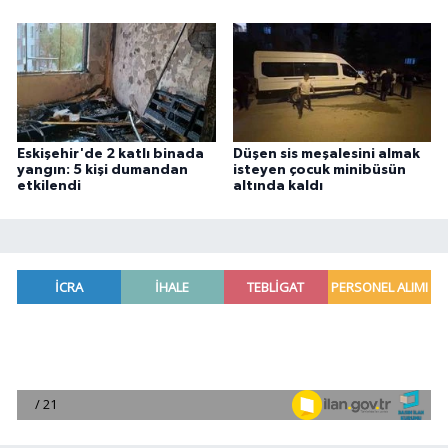
Eskişehir'de 2 katlı binada
Düşen sis meşalesini almak
yangın: 5 kişi dumandan
isteyen çocuk minibüsün
etkilendi
altında kaldı