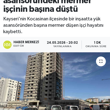
asansöründeki mermer
işçinin başına düştü
Ekonomi
Kayseri'nin Kocasinan ilçesinde bir inşaatta yük
Sağlık
asansöründen başına mermer düşen işçi hayatını
kaybetti.
Tokat Haber
HABER MERKEZI
24.05.2026 - 20:02
1 DK
EDITÖR
YAYINLANMA
OKUNMA SÜRESI