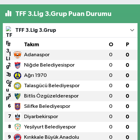
TFF 3.Lig 3.Grup Puan Durumu
TFF 3.Lig 3.Grup
#
Takım
O
P
1
Adanaspor
0
0
2
Niğde Belediyesispor
0
0
3
Ağrı 1970
0
0
4
Talasgücü Belediyespor
0
0
5
Bitlis Özgüzelderespor
0
0
6
Silifke Belediyespor
0
0
7
Diyarbekirspor
0
0
8
Yeşilyurt Belediyespor
0
0
9
Kırıkkale Büyük Anadolu
0
0