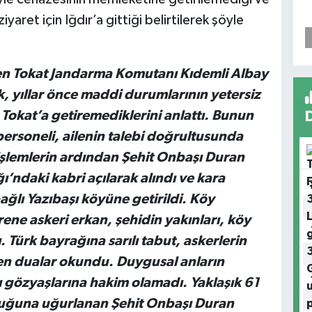
yaret için Iğdır’a gittiği belirtilerek şöyle
elen Tokat Jandarma Komutanı Kıdemli Albay
, yıllar önce maddi durumlarının yetersiz
Tokat’a getiremediklerini anlattı. Bunun
rsoneli, ailenin talebi doğrultusunda
n işlemlerin ardından Şehit Onbaşı Duran
ı’ndaki kabri açılarak alındı ve kara
ğlı Yazıbaşı köyüne getirildi. Köy
ene askeri erkan, şehidin yakınları, köy
. Türk bayrağına sarılı tabut, askerlerin
ken dualar okundu. Duygusal anların
ı gözyaşlarına hakim olamadı. Yaklaşık 61
uluğuna uğurlanan Şehit Onbaşı Duran