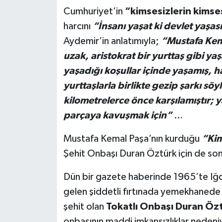
Cumhuriyet’in
“kimsesizlerin kimse
Ekonomi
harcını
“İnsanı yaşat ki devlet yaşas
Aydemir’in anlatımıyla;
“Mustafa Kem
Sağlık
uzak, aristokrat bir yurttaş gibi y
Tokat Haber
yaşadığı koşullar içinde yaşamış, h
yurttaşlarla birlikte gezip şarkı söy
kilometrelerce önce karşılamıştır; 
parçaya kavuşmak için”
…
Mustafa Kemal Paşa’nın kurduğu
“Kim
Şehit Onbaşı Duran Öztürk için de son
Dün bir gazete haberinde 1965’te Iğdı
gelen şiddetli fırtınada yemekhanede
şehit olan
Tokatlı Onbaşı Duran Öz
onbaşının maddi imkansızlıklar nedeni