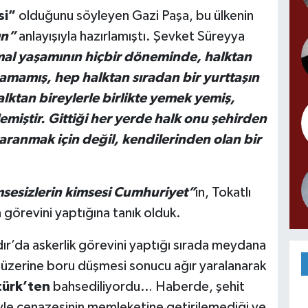
si”
olduğunu söyleyen Gazi Paşa, bu ülkenin
ın”
anlayışıyla hazırlamıştı. Şevket Süreyya
al yaşamının hiçbir döneminde, halktan
aşamamış, hep halktan sıradan bir yurttaşın
alktan bireylerle birlikte yemek yemiş,
lemiştir. Gittiği her yerde halk onu şehirden
yaranmak için değil, kendilerinden olan bir
sesizlerin kimsesi Cumhuriyet”
in, Tokatlı
 görevini yaptığına tanık olduk.
r’da askerlik görevini yaptığı sırada meydana
 üzerine boru düşmesi sonucu ağır yaralanarak
türk’ten
bahsediliyordu… Haberde, şehit
yle cenazesinin memleketine getirilemediği ve