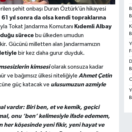
ilen şehit onbaşı Duran Öztürk’ün hikayesi
B
B
i
61 yıl sonra da olsa kendi topraklarına
ıyla Tokat Jandarma Komutanı
Kıdemli Albay
K
B
olduğu sürece
bu ülkeden umudun
kir. Gücünü milletten alan Jandarmamızın
Y
F
letiyle
bir kez daha gurur duyduk.
D
msesizlerin kimsesi
olarak sonsuza kadar
B
r ve bağımsız ülkesi niteliğiyle
Ahmet Çetin
O
cüne güç katacak ve
ulusumuzun azmiyle
Y
B
l vardır: Biri ben, et ve kemik, geçici
mal, onu ‘ben’ kelimesiyle ifade edemem,
 her köşesinde yeni fikir, yeni hayat ve