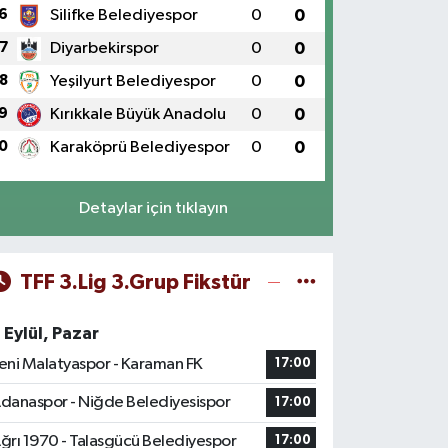
6
Silifke Belediyespor
0
0
7
Diyarbekirspor
0
0
8
Yeşilyurt Belediyespor
0
0
9
Kırıkkale Büyük Anadolu
0
0
0
Karaköprü Belediyespor
0
0
Detaylar için tıklayın
TFF 3.Lig 3.Grup Fikstür
 Eylül, Pazar
eni Malatyaspor - Karaman FK
17:00
danaspor - Niğde Belediyesispor
17:00
ğrı 1970 - Talasgücü Belediyespor
17:00