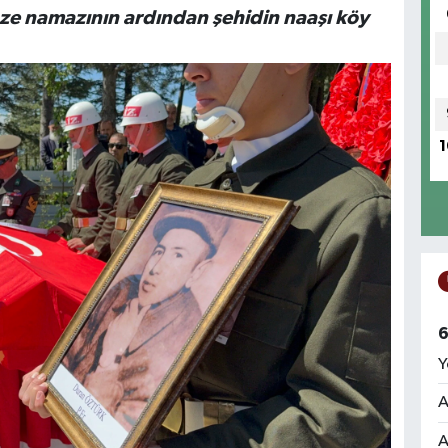
naze namazının ardından şehidin naaşı köy
1
6
Y
A
A