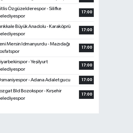
itlis Özgüzelderespor - Silifke
17:00
elediyespor
ırıkkale Büyük Anadolu - Karaköprü
17:00
elediyespor
eni Mersin Idmanyurdu - Mazıdağı
17:00
osfatspor
iyarbekirspor - Yeşilyurt
17:00
elediyespor
smaniyespor - Adana Adaletgucu
17:00
ozgat Bld Bozokspor - Kırşehir
17:00
elediyespor