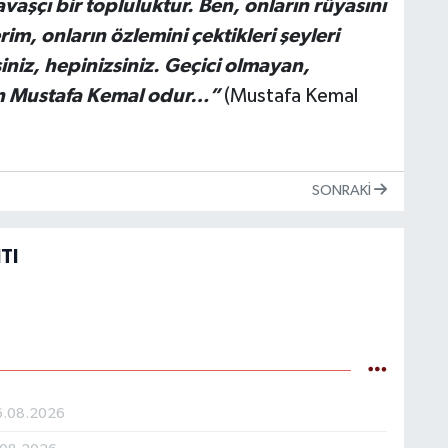
vaşçı bir topluluktur. Ben, onların rüyasını
m, onların özlemini çektikleri şeyleri
iniz, hepinizsiniz. Geçici olmayan,
en Mustafa Kemal odur…”
(Mustafa Kemal
SONRAKI
TI
6.08.2026