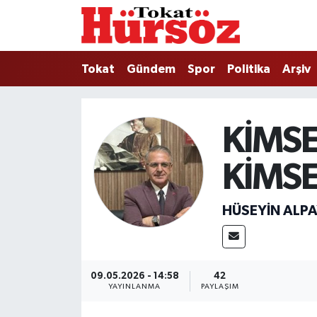
Tokat
Nöbetçi Eczaneler
Tokat
Gündem
Spor
Politika
Arşiv
Türkiye Gündemi
Hava Durumu
Gündem
Tokat Namaz Vakitleri
KİMSE
Asayiş
Trafik Durumu
KİMS
Spor
Süper Lig Puan Durumu ve Fikstür
HÜSEYIN ALPA
Politika
Tüm Manşetler
Tokat Spor
Son Dakika Haberleri
09.05.2026 - 14:58
42
YAYINLANMA
PAYLAŞIM
Eğitim
Haber Arşivi