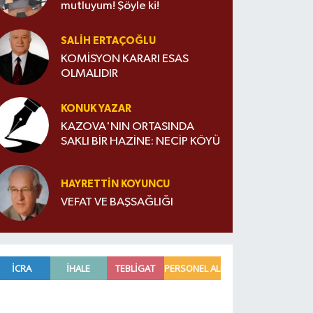
mutluyum! Şöyle ki!
SALIH ERTAÇOĞLU
KOMİSYON KARARI ESAS
OLMALIDIR
KONUK YAZAR
KAZOVA'NIN ORTASINDA
SAKLI BİR HAZİNE: NECİP KÖYÜ
HAYRETTIN KOYUNCU
VEFAT VE BAŞSAĞLIĞI