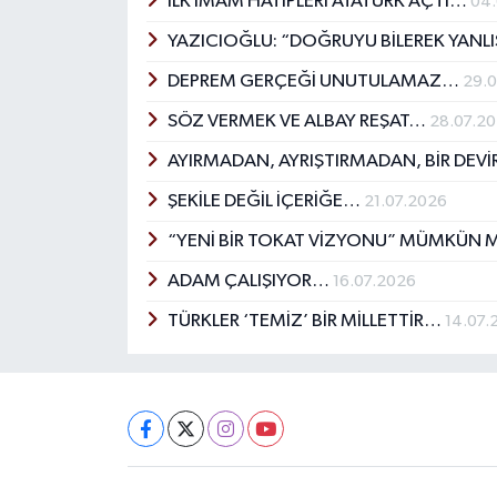
İLK İMAM HATİPLERİ ATATÜRK AÇTI…
04
YAZICIOĞLU: “DOĞRUYU BİLEREK YANL
DEPREM GERÇEĞİ UNUTULAMAZ…
29.
SÖZ VERMEK VE ALBAY REŞAT…
28.07.2
AYIRMADAN, AYRIŞTIRMADAN, BİR DEV
ŞEKİLE DEĞİL İÇERİĞE…
21.07.2026
“YENİ BİR TOKAT VİZYONU” MÜMKÜN 
ADAM ÇALIŞIYOR…
16.07.2026
TÜRKLER ‘TEMİZ’ BİR MİLLETTİR…
14.07.