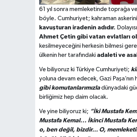
61 yıl sonra memleketinde toprağa ver
böyle. Cumhuriyet; kahraman askerin
kavuşturan iradenin adıdır.
Dolayıs
Ahmet Çetin gibi vatan evlatları 
kesilmeyeceğini herkesin bilmesi gere
ülkenin her tarafındaki
adaleti ve asa
Ve biliyoruz ki Türkiye Cumhuriyeti;
ki
yoluna devam edecek, Gazi Paşa’nın hü
gibi komutanlarımızla
dünyadaki gü
birliğimiz hep daim olacak.
Ve yine biliyoruz ki;
“İki Mustafa Kema
Mustafa Kemal... İkinci Mustafa Ke
o, ben değil, bizdir… O, memleketin