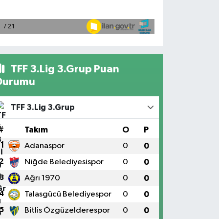
TFF 3.Lig 3.Grup Puan
Durumu
TFF 3.Lig 3.Grup
#
Takım
O
P
1
Adanaspor
0
0
2
Niğde Belediyesispor
0
0
3
Ağrı 1970
0
0
4
Talasgücü Belediyespor
0
0
5
Bitlis Özgüzelderespor
0
0