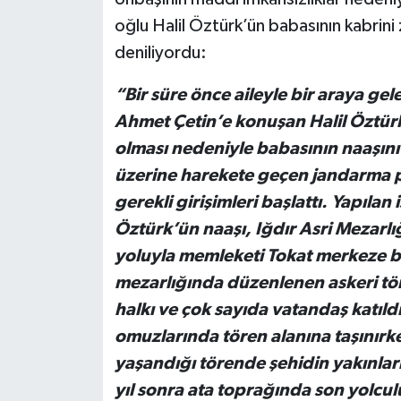
oğlu Halil Öztürk’ün babasının kabrini zi
deniliyordu:
“Bir süre önce aileyle bir araya g
Ahmet Çetin’e konuşan Halil Öztürk
olması nedeniyle babasının naaşını 
üzerine harekete geçen jandarma pe
gerekli girişimleri başlattı. Yapıla
Öztürk’ün naaşı, Iğdır Asri Mezarlığ
yoluyla memleketi Tokat merkeze ba
mezarlığında düzenlenen askeri tör
halkı ve çok sayıda vatandaş katıldı
omuzlarında tören alanına taşınır
yaşandığı törende şehidin yakınlar
yıl sonra ata toprağında son yolc