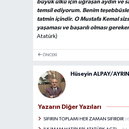
büyük ülkü için uğraşan aydın ve sa
temsil ediyorum. Benim teşebbüsleri
tatmin içindir. O Mustafa Kemal sizs
yaşaması ve başarılı olması gerek
Atatürk)
ÖNCEKI
Hüseyin ALPAY/AYRIN
Yazarın Diğer Yazıları
SIFIRIN TOPLAMI HER ZAMAN SIFIRDIR
0