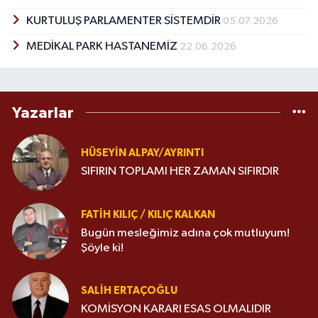
KURTULUŞ PARLAMENTER SİSTEMDİR
05.07.2026
MEDİKAL PARK HASTANEMİZ
22.06.2026
Yazarlar
HÜSEYIN ALPAY/AYRINTI
SIFIRIN TOPLAMI HER ZAMAN SIFIRDIR
FATIH KILIÇ / KILIÇ KALKAN
Bugün mesleğimiz adına çok mutluyum!
Şöyle ki!
SALIH ERTAÇOĞLU
KOMİSYON KARARI ESAS OLMALIDIR