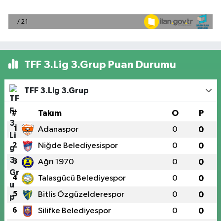
TFF 3.Lig 3.Grup Puan Durumu
TFF 3.Lig 3.Grup
#
Takım
O
P
1
Adanaspor
0
0
2
Niğde Belediyesispor
0
0
3
Ağrı 1970
0
0
4
Talasgücü Belediyespor
0
0
5
Bitlis Özgüzelderespor
0
0
6
Silifke Belediyespor
0
0