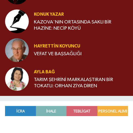
KONUK YAZAR
KAZOVA'NIN ORTASINDA SAKLI BİR
HAZİNE: NECİP KÖYÜ
HAYRETTIN KOYUNCU
VEFAT VE BAŞSAĞLIĞI
AYLA BAĞ
TARIM ŞEHRİNİ MARKALAŞTIRAN BİR
TOKATLI: ORHAN ZİYA DİREN