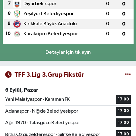
7
Diyarbekirspor
0
0
8
Yeşilyurt Belediyespor
0
0
9
Kırıkkale Büyük Anadolu
0
0
10
Karaköprü Belediyespor
0
0
Detaylar için tıklayın
TFF 3.Lig 3.Grup Fikstür
6 Eylül, Pazar
Yeni Malatyaspor - Karaman FK
17:00
Adanaspor - Niğde Belediyesispor
17:00
Ağrı 1970 - Talasgücü Belediyespor
17:00
Bitlis Özgüzelderespor - Silifke Belediyespor
17:00