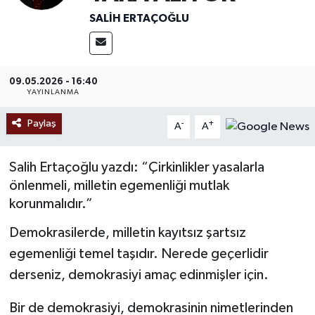
SALIH ERTAÇOĞLU
Ekonomi
Sağlık
09.05.2026 - 16:40
YAYINLANMA
Tokat Haber
Paylaş
-
+
A
A
Salih Ertaçoğlu yazdı: “Çirkinlikler yasalarla
önlenmeli, milletin egemenliği mutlak
korunmalıdır.”
Demokrasilerde, milletin kayıtsız şartsız
egemenliği temel taşıdır. Nerede geçerlidir
derseniz, demokrasiyi amaç edinmişler için.
Bir de demokrasiyi, demokrasinin nimetlerinden