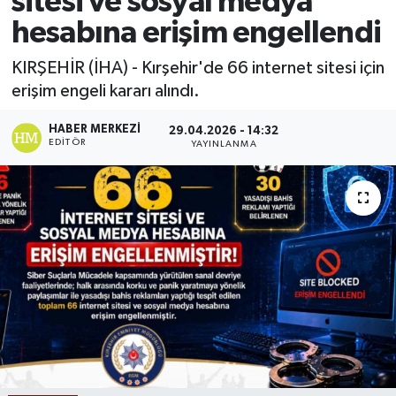
sitesi ve sosyal medya
hesabına erişim engellendi
Ekonomi
KIRŞEHİR (İHA) - Kırşehir'de 66 internet sitesi için
Sağlık
erişim engeli kararı alındı.
Tokat Haber
HABER MERKEZI
29.04.2026 - 14:32
EDITÖR
YAYINLANMA