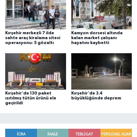
Kırşehir merkezli 7 ilde
Kamyon dorsesi altında
sahte araç kiralama sitesi
kalan market çalışanı
operasyonu: 5 gözaltı
hayatını kaybetti
Kırşehir'de 130 paket
Kırşehir'de 3.4
ısıtılmış tütün ürünü ele
büyüklüğünde deprem
geçirildi