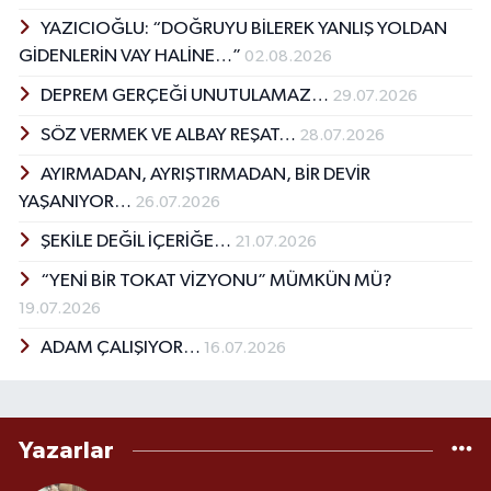
YAZICIOĞLU: “DOĞRUYU BİLEREK YANLIŞ YOLDAN
GİDENLERİN VAY HALİNE…”
02.08.2026
DEPREM GERÇEĞİ UNUTULAMAZ…
29.07.2026
SÖZ VERMEK VE ALBAY REŞAT…
28.07.2026
AYIRMADAN, AYRIŞTIRMADAN, BİR DEVİR
YAŞANIYOR…
26.07.2026
ŞEKİLE DEĞİL İÇERİĞE…
21.07.2026
“YENİ BİR TOKAT VİZYONU” MÜMKÜN MÜ?
19.07.2026
ADAM ÇALIŞIYOR…
16.07.2026
Yazarlar