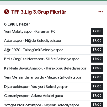
TFF 3.Lig 3.Grup Fikstür
6 Eylül, Pazar
Yeni Malatyaspor - Karaman FK
17:00
Adanaspor - Niğde Belediyesispor
17:00
Ağrı 1970 - Talasgücü Belediyespor
17:00
Bitlis Özgüzelderespor - Silifke Belediyespor
17:00
Kırıkkale Büyük Anadolu - Karaköprü Belediyespor
17:00
Yeni Mersin Idmanyurdu - Mazıdağı Fosfatspor
17:00
Diyarbekirspor - Yeşilyurt Belediyespor
17:00
Osmaniyespor - Adana Adaletgucu
17:00
Yozgat Bld Bozokspor - Kırşehir Belediyespor
17:00