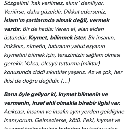
Sözgelimi ‘hak verilmez, alınır’ deniliyor.
Verilirse, daha güzeldir. Dikkat ederseniz,
İslam'ın şartlarında almak değil, vermek
vardır.
Bir de hadis: Veren el, alan elden
üstündür.
Kıymet, bilinmek ister.
Bir insanın,
imkânın, nimetin, hatıranın yahut eşyanın
kıymetini bilmek için, terazimizin sağlam olması
gerekir. Yoksa, ölçüyü tutturma (miktar)
konusunda ciddi sıkıntılar yaşarız. Az ve çok, her
ikisi de doğru değildir. (…)
Bana öyle geliyor ki, kıymet bilmenin ve
vermenin, insaf ehli olmakla birebir ilgisi var.
Açıkçası, insanın ve insafın aynı yerden geldiğine
inanıyorum. Gelmezlerse, kötü. Peki, kıymet ve
kıyamet kelimelerinin birbirine bu kadar yakın