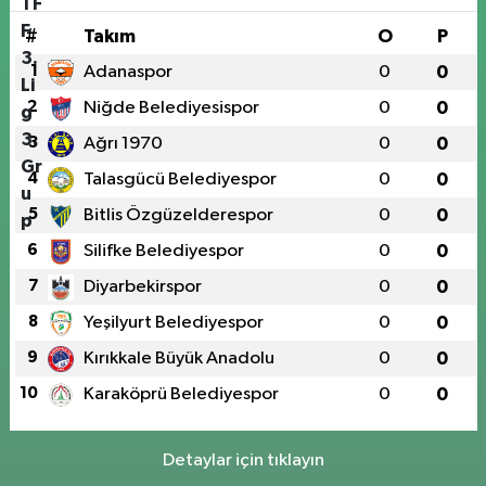
#
Takım
O
P
1
Adanaspor
0
0
2
Niğde Belediyesispor
0
0
3
Ağrı 1970
0
0
4
Talasgücü Belediyespor
0
0
5
Bitlis Özgüzelderespor
0
0
6
Silifke Belediyespor
0
0
7
Diyarbekirspor
0
0
8
Yeşilyurt Belediyespor
0
0
9
Kırıkkale Büyük Anadolu
0
0
10
Karaköprü Belediyespor
0
0
Detaylar için tıklayın