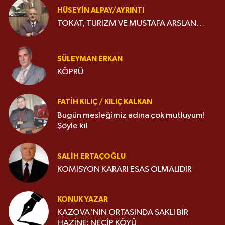
HÜSEYIN ALPAY/AYRINTI
TOKAT, TURİZM VE MUSTAFA ARSLAN…
SÜLEYMAN ERKAN
KÖPRÜ
FATIH KILIÇ / KILIÇ KALKAN
Bugün mesleğimiz adına çok mutluyum!
Şöyle ki!
SALIH ERTAÇOĞLU
KOMİSYON KARARI ESAS OLMALIDIR
KONUK YAZAR
KAZOVA'NIN ORTASINDA SAKLI BİR
HAZİNE: NECİP KÖYÜ