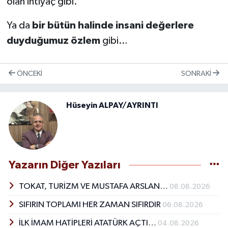
olan ihtiyaç gibi.
Ya da
bir bütün halinde insani değerlere
duyduğumuz özlem
gibi…
ÖNCEKI
SONRAKI
Hüseyin ALPAY/AYRINTI
Yazarın Diğer Yazıları
TOKAT, TURİZM VE MUSTAFA ARSLAN…
08.08.2026
SIFIRIN TOPLAMI HER ZAMAN SIFIRDIR
06.08.2026
İLK İMAM HATİPLERİ ATATÜRK AÇTI…
04.08.2026