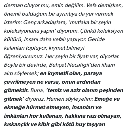
derman oluyor mu, emin değilim. Vefa demişken,
önemli bulduğum bir ayrıntıya da yer vermek
isterim: Genç arkadaşlara, 'mutlaka bir şeyin
koleksiyonunu yapın' diyorum. Çünkü koleksiyon
kültürü, insanı daha vefalı yapıyor. Geride
kalanları topluyor, kıymet bilmeyi
öğreniyorsunuz. Her şeyin bir fiyatı var, diyorlar.
Böyle bir devirde, Behçet Necatigil’den ilham
alıp söylersek;
en kıymetli olan, paraya
çevrilmeyen ne varsa, onun ardından
gitmektir.
Buna,
'temiz ve aziz olanın peşinden
gitmek'
diyoruz. Hemen söyleyelim:
Emeğe ve
ekmeğe hürmet etmeyen, insanları ve
imkânları hor kullanan, hakkına razı olmayan,
kıskançlık ve kibir gibi kötü huy taşıyan