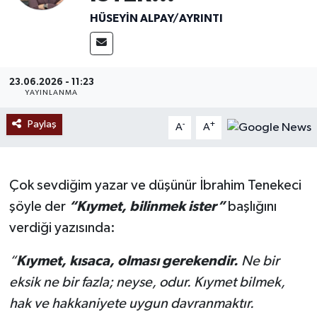
HÜSEYIN ALPAY/AYRINTI
Ekonomi
Sağlık
23.06.2026 - 11:23
YAYINLANMA
Tokat Haber
Paylaş
-
+
A
A
Çok sevdiğim yazar ve düşünür İbrahim Tenekeci
şöyle der
“Kıymet, bilinmek ister”
başlığını
verdiği yazısında:
“
Kıymet, kısaca, olması gerekendir.
Ne bir
eksik ne bir fazla; neyse, odur. Kıymet bilmek,
hak ve hakkaniyete uygun davranmaktır.