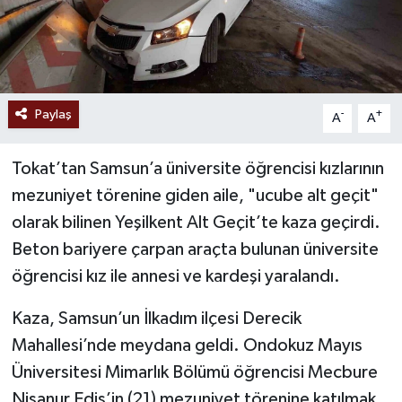
Paylaş
-
+
A
A
Tokat’tan Samsun’a üniversite öğrencisi kızlarının
mezuniyet törenine giden aile, "ucube alt geçit"
olarak bilinen Yeşilkent Alt Geçit’te kaza geçirdi.
Beton bariyere çarpan araçta bulunan üniversite
öğrencisi kız ile annesi ve kardeşi yaralandı.
Kaza, Samsun’un İlkadım ilçesi Derecik
Mahallesi’nde meydana geldi. Ondokuz Mayıs
Üniversitesi Mimarlık Bölümü öğrencisi Mecbure
Nisanur Edis’in (21) mezuniyet törenine katılmak