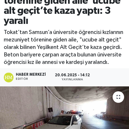
törenine giden aile ’ucube
alt geçit’te kaza yaptı: 3
Ekonomi
yaralı
Sağlık
Tokat’tan Samsun’a üniversite öğrencisi kızlarının
mezuniyet törenine giden aile, "ucube alt geçit"
Tokat Haber
olarak bilinen Yeşilkent Alt Geçit’te kaza geçirdi.
Beton bariyere çarpan araçta bulunan üniversite
öğrencisi kız ile annesi ve kardeşi yaralandı.
HABER MERKEZI
20.06.2025 - 14:12
EDITÖR
YAYINLANMA