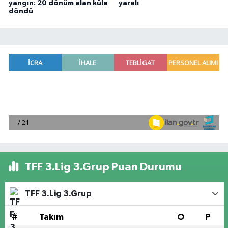
yangın: 20 dönüm alan küle
yaralı
döndü
TFF 3.Lig 3.Grup Puan Durumu
TFF 3.Lig 3.Grup
#
Takım
O
P