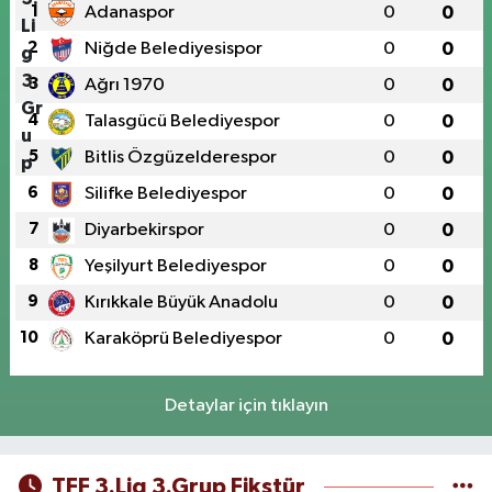
1
Adanaspor
0
0
2
Niğde Belediyesispor
0
0
3
Ağrı 1970
0
0
4
Talasgücü Belediyespor
0
0
5
Bitlis Özgüzelderespor
0
0
6
Silifke Belediyespor
0
0
7
Diyarbekirspor
0
0
8
Yeşilyurt Belediyespor
0
0
9
Kırıkkale Büyük Anadolu
0
0
10
Karaköprü Belediyespor
0
0
Detaylar için tıklayın
TFF 3.Lig 3.Grup Fikstür