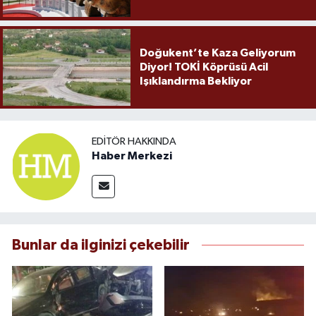
Doğukent’te Kaza Geliyorum
Diyor! TOKİ Köprüsü Acil
Işıklandırma Bekliyor
EDITÖR HAKKINDA
Haber Merkezi
Bunlar da ilginizi çekebilir