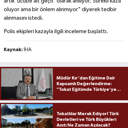
artık ’ucube alt geçit’ olarak anılıyor. Sürekli kaza
oluyor ama bir önlem alınmıyor" diyerek tedbir
alınmasını istedi.
Polis ekipleri kazayla ilgili inceleme başlattı.
Kaynak:
İHA
Müdür Kır'dan Eğitime Dair
Kapsamlı Değerlendirme:
"Tokat Eğitimde Türkiye'ye
Örnek Olmaya Devam Ediyor"
Tokatlılar Merak Ediyor! Türk
Devletleri ve Türk Büyükleri
Anıtı Ne Zaman Açılacak?