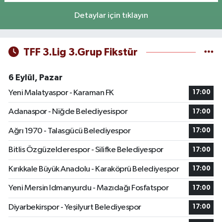
Detaylar için tıklayın
TFF 3.Lig 3.Grup Fikstür
6 Eylül, Pazar
Yeni Malatyaspor - Karaman FK
17:00
Adanaspor - Niğde Belediyesispor
17:00
Ağrı 1970 - Talasgücü Belediyespor
17:00
Bitlis Özgüzelderespor - Silifke Belediyespor
17:00
Kırıkkale Büyük Anadolu - Karaköprü Belediyespor
17:00
Yeni Mersin Idmanyurdu - Mazıdağı Fosfatspor
17:00
Diyarbekirspor - Yeşilyurt Belediyespor
17:00