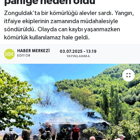
paniğe neden oldu
Ekonomi
Zonguldak’ta bir kömürlüğü alevler sardı. Yangın,
itfaiye ekiplerinin zamanında müdahalesiyle
Sağlık
söndürüldü. Olayda can kaybı yaşanmazken
kömürlük kullanılamaz hale geldi.
Tokat Haber
HABER MERKEZI
03.07.2025 - 13:19
EDITÖR
YAYINLANMA