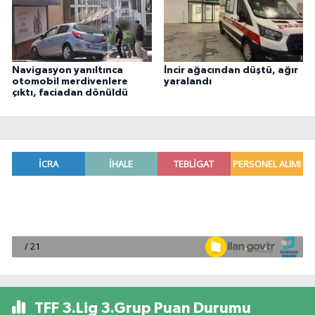
Navigasyon yanıltınca
İncir ağacından düştü, ağır
otomobil merdivenlere
yaralandı
çıktı, faciadan dönüldü
TFF 3.Lig 3.Grup Puan Durumu