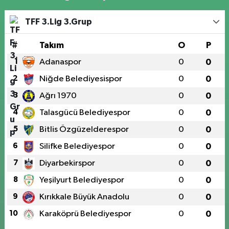
TFF 3.Lig 3.Grup
#
Takım
O
P
1
Adanaspor
0
0
2
Niğde Belediyesispor
0
0
3
Ağrı 1970
0
0
4
Talasgücü Belediyespor
0
0
5
Bitlis Özgüzelderespor
0
0
6
Silifke Belediyespor
0
0
7
Diyarbekirspor
0
0
8
Yeşilyurt Belediyespor
0
0
9
Kırıkkale Büyük Anadolu
0
0
10
Karaköprü Belediyespor
0
0