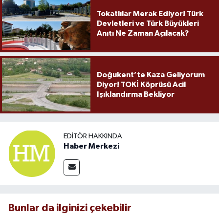
Tokatlılar Merak Ediyor! Türk
Devletleri ve Türk Büyükleri
Anıtı Ne Zaman Açılacak?
Doğukent’te Kaza Geliyorum
Diyor! TOKİ Köprüsü Acil
Işıklandırma Bekliyor
EDITÖR HAKKINDA
Haber Merkezi
Bunlar da ilginizi çekebilir