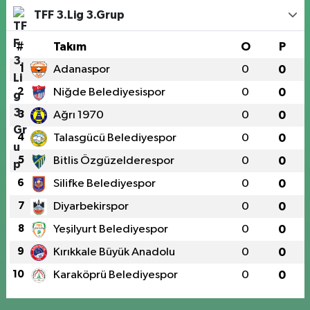
TFF 3.Lig 3.Grup
#
Takım
O
P
1
Adanaspor
0
0
2
Niğde Belediyesispor
0
0
3
Ağrı 1970
0
0
4
Talasgücü Belediyespor
0
0
5
Bitlis Özgüzelderespor
0
0
6
Silifke Belediyespor
0
0
7
Diyarbekirspor
0
0
8
Yeşilyurt Belediyespor
0
0
9
Kırıkkale Büyük Anadolu
0
0
10
Karaköprü Belediyespor
0
0