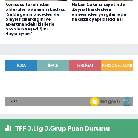
Komşusu tarafından
Hakan Çakır cinayetinde
öldürülen adamın arkadaşı:
Zeynal kardeşlerin
'Saldırganın önceden de
annesinden yargılamada
olaylar çıkardığını ve
haksızlık yapıldı iddiası
apartmandaki kişilerle
problem yaşadığını
duymuştum'
TFF 3.Lig 3.Grup Puan Durumu