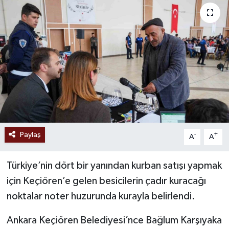
Ekonomi
Sağlık
Tokat Haber
Paylaş
-
+
A
A
Türkiye’nin dört bir yanından kurban satışı yapmak
için Keçiören’e gelen besicilerin çadır kuracağı
noktalar noter huzurunda kurayla belirlendi.
Ankara Keçiören Belediyesi’nce Bağlum Karşıyaka