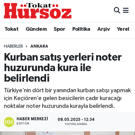
Tokat
Nöbetçi Eczaneler
Tokat
Gündem
Spor
Politika
Arşiv
Yerel
Türkiye Gündemi
Hava Durumu
HABERLER
ANKARA
Gündem
Tokat Namaz Vakitleri
Kurban satış yerleri noter
huzurunda kura ile
Asayiş
Trafik Durumu
belirlendi
Spor
Süper Lig Puan Durumu ve Fikstür
Türkiye’nin dört bir yanından kurban satışı yapmak
için Keçiören’e gelen besicilerin çadır kuracağı
Politika
Tüm Manşetler
noktalar noter huzurunda kurayla belirlendi.
Tokat Spor
Son Dakika Haberleri
HABER MERKEZI
08.05.2025 - 12:34
EDITÖR
YAYINLANMA
Eğitim
Haber Arşivi