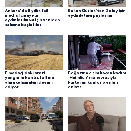
Ankara'da 8 yıllık faili
Bakan Gürlek'ten 2 olay için
meçhul cinayetin
aydınlatma paylaşımı
aydınlatılması için yeniden
çalışma başlatıldı
Elmadağ'daki arazi
Boğazına cisim kaçan kadını
yangınını kontrol altına
'Heimlich' manevrasıyla
alma çalışmaları devam
kurtaran kuaför o anları
ediyor
anlattı