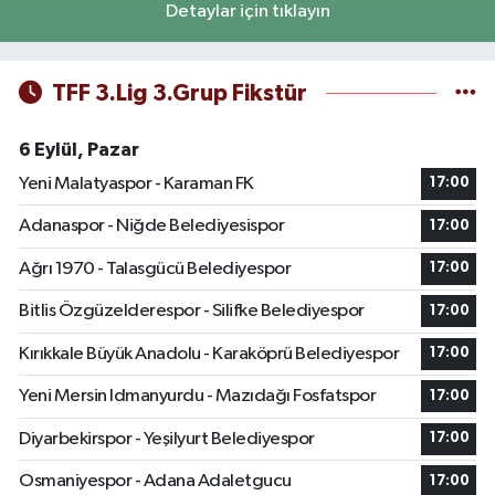
Detaylar için tıklayın
TFF 3.Lig 3.Grup Fikstür
6 Eylül, Pazar
Yeni Malatyaspor - Karaman FK
17:00
Adanaspor - Niğde Belediyesispor
17:00
Ağrı 1970 - Talasgücü Belediyespor
17:00
Bitlis Özgüzelderespor - Silifke Belediyespor
17:00
Kırıkkale Büyük Anadolu - Karaköprü Belediyespor
17:00
Yeni Mersin Idmanyurdu - Mazıdağı Fosfatspor
17:00
Diyarbekirspor - Yeşilyurt Belediyespor
17:00
Osmaniyespor - Adana Adaletgucu
17:00