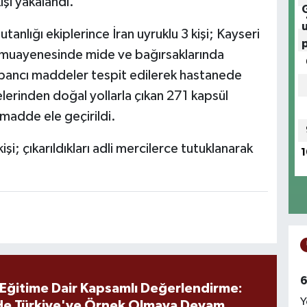
işi yakalandı.
tanlığı ekiplerince İran uyruklu 3 kişi; Kayseri
 muayenesinde mide ve bağırsaklarında
bancı maddeler tespit edilerek hastanede
elerinden doğal yollarla çıkan 271 kapsül
madde ele geçirildi.
i; çıkarıldıkları adli mercilerce tutuklanarak
1
6
 Eğitime Dair Kapsamlı Değerlendirme:
Y
de Türkiye'ye Örnek Olmaya Devam