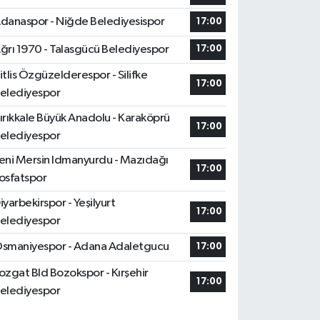
danaspor - Niğde Belediyesispor
17:00
ğrı 1970 - Talasgücü Belediyespor
17:00
itlis Özgüzelderespor - Silifke
17:00
elediyespor
ırıkkale Büyük Anadolu - Karaköprü
17:00
elediyespor
eni Mersin Idmanyurdu - Mazıdağı
17:00
osfatspor
iyarbekirspor - Yeşilyurt
17:00
elediyespor
smaniyespor - Adana Adaletgucu
17:00
ozgat Bld Bozokspor - Kırşehir
17:00
elediyespor