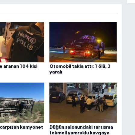
e aranan 104 kişi
Otomobil takla attı: 1 ölü, 3
yaralı
 çarpışan kamyonet
Düğün salonundaki tartışma
tekmeli yumruklu kavgaya