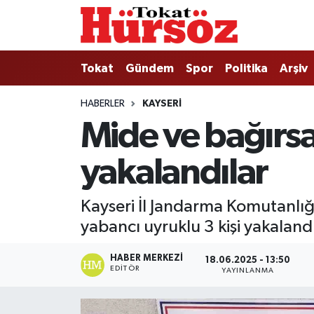
Tokat
Nöbetçi Eczaneler
Tokat
Gündem
Spor
Politika
Arşiv
Türkiye Gündemi
Hava Durumu
HABERLER
KAYSERI
Mide ve bağırsa
Gündem
Tokat Namaz Vakitleri
yakalandılar
Asayiş
Trafik Durumu
Spor
Süper Lig Puan Durumu ve Fikstür
Kayseri İl Jandarma Komutanlığ
yabancı uyruklu 3 kişi yakaland
Politika
Tüm Manşetler
HABER MERKEZI
18.06.2025 - 13:50
Tokat Spor
Son Dakika Haberleri
EDITÖR
YAYINLANMA
Eğitim
Haber Arşivi