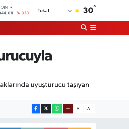
°
COIN
30
Tokat
944,08
%-0.18
LAR
7436
%0.18
RO
2510
%0.32
RLİN
4811
%0.38
turucuyla
M ALTIN
0.55
%0.03
T100
779
%-14
saklarında uyuşturucu taşıyan
-
+
A
A