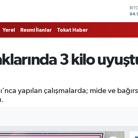
BIT
64.
DO
47,
Yerel
Resmi İlanlar
Tokat Haber
EU
55,
STE
64,
klarında 3 kilo uyuş
GRA
666
BİS
13.
ı’nca yapılan çalışmalarda; mide ve bağır
ı.