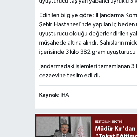
uyuşturucu taşıyan yabancı uyruklu 3 k
Edinilen bilgiye göre; İl Jandarma Komu
Şehir Hastanesi’nde yapılan iç beden
uyuşturucu olduğu değerlendirilen ya
müşahede altına alındı. Şahısların mid
içerisinde 3 kilo 382 gram uyuşturucu 
Jandarmadaki işlemleri tamamlanan 3 kiş
cezaevine teslim edildi.
Kaynak:
İHA
EDITÖRÜN SEÇTIĞI
Müdür Kır'dan
"Tokat Eğitim