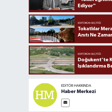
Ediyor"
EDITÖRÜN SEÇTIĞI
Tokatlılar Mera
Anıtı Ne Zaman
EDITÖRÜN SEÇTIĞI
Doğukent’te K
Işıklandırma B
EDITÖR HAKKINDA
Haber Merkezi