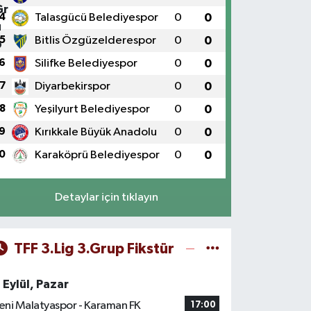
4
Talasgücü Belediyespor
0
0
5
Bitlis Özgüzelderespor
0
0
6
Silifke Belediyespor
0
0
7
Diyarbekirspor
0
0
8
Yeşilyurt Belediyespor
0
0
9
Kırıkkale Büyük Anadolu
0
0
0
Karaköprü Belediyespor
0
0
Detaylar için tıklayın
TFF 3.Lig 3.Grup Fikstür
 Eylül, Pazar
eni Malatyaspor - Karaman FK
17:00