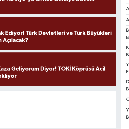
A
A
B
k Ediyor! Türk Devletleri ve Türk Büyükleri
B
 Açılacak?
K
B
Y
aza Geliyorum Diyor! TOKİ Köprüsü Acil
F
ekliyor
D
B
O
Y
B