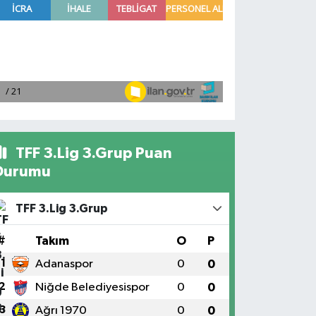
TFF 3.Lig 3.Grup Puan
Durumu
TFF 3.Lig 3.Grup
#
Takım
O
P
1
Adanaspor
0
0
2
Niğde Belediyesispor
0
0
3
Ağrı 1970
0
0