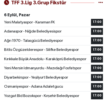
TFF 3.Lig 3.Grup Fikstür
6 Eylül, Pazar
Yeni Malatyaspor - Karaman FK
17:00
Adanaspor - Niğde Belediyesispor
17:00
Ağrı 1970 - Talasgücü Belediyespor
17:00
Bitlis Özgüzelderespor - Silifke Belediyespor
17:00
Kırıkkale Büyük Anadolu - Karaköprü Belediyespor
17:00
Yeni Mersin Idmanyurdu - Mazıdağı Fosfatspor
17:00
Diyarbekirspor - Yeşilyurt Belediyespor
17:00
Osmaniyespor - Adana Adaletgucu
17:00
Yozgat Bld Bozokspor - Kırşehir Belediyespor
17:00