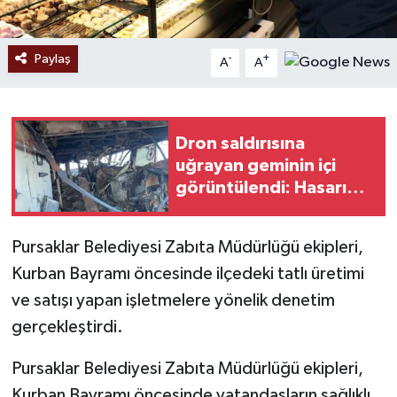
Paylaş
-
+
A
A
Dron saldırısına
uğrayan geminin içi
görüntülendi: Hasarın
boyutu ortaya çıktı
Pursaklar Belediyesi Zabıta Müdürlüğü ekipleri,
Kurban Bayramı öncesinde ilçedeki tatlı üretimi
ve satışı yapan işletmelere yönelik denetim
gerçekleştirdi.
Pursaklar Belediyesi Zabıta Müdürlüğü ekipleri,
Kurban Bayramı öncesinde vatandaşların sağlıklı,