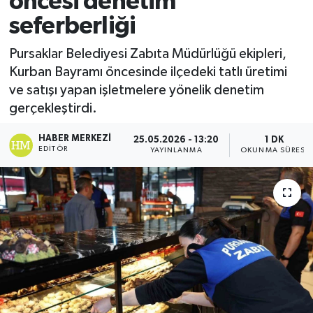
öncesi denetim
seferberliği
Ekonomi
Pursaklar Belediyesi Zabıta Müdürlüğü ekipleri,
Sağlık
Kurban Bayramı öncesinde ilçedeki tatlı üretimi
ve satışı yapan işletmelere yönelik denetim
Tokat Haber
gerçekleştirdi.
HABER MERKEZI
25.05.2026 - 13:20
1 DK
EDITÖR
YAYINLANMA
OKUNMA SÜRESI