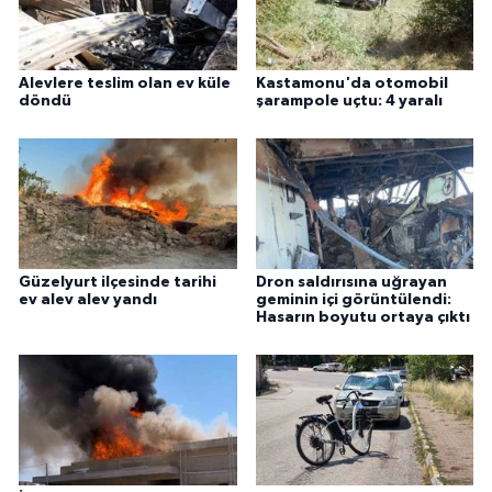
Alevlere teslim olan ev küle
Kastamonu'da otomobil
döndü
şarampole uçtu: 4 yaralı
Güzelyurt ilçesinde tarihi
Dron saldırısına uğrayan
ev alev alev yandı
geminin içi görüntülendi:
Hasarın boyutu ortaya çıktı