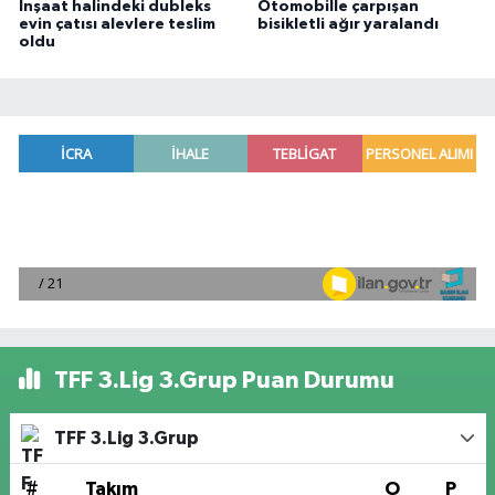
İnşaat halindeki dubleks
Otomobille çarpışan
evin çatısı alevlere teslim
bisikletli ağır yaralandı
oldu
TFF 3.Lig 3.Grup Puan Durumu
TFF 3.Lig 3.Grup
#
Takım
O
P