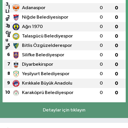
1
Adanaspor
0
0
2
Niğde Belediyesispor
0
0
3
Ağrı 1970
0
0
4
Talasgücü Belediyespor
0
0
5
Bitlis Özgüzelderespor
0
0
6
Silifke Belediyespor
0
0
7
Diyarbekirspor
0
0
8
Yeşilyurt Belediyespor
0
0
9
Kırıkkale Büyük Anadolu
0
0
10
Karaköprü Belediyespor
0
0
Detaylar için tıklayın