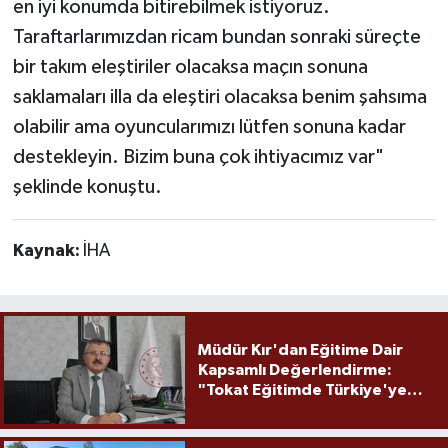
en iyi konumda bitirebilmek istiyoruz.
Taraftarlarımızdan ricam bundan sonraki süreçte
bir takım eleştiriler olacaksa maçın sonuna
saklamaları illa da eleştiri olacaksa benim şahsıma
olabilir ama oyuncularımızı lütfen sonuna kadar
destekleyin. Bizim buna çok ihtiyacımız var"
şeklinde konuştu.
Kaynak:
İHA
Müdür Kır'dan Eğitime Dair
Kapsamlı Değerlendirme:
"Tokat Eğitimde Türkiye'ye
Örnek Olmaya Devam Ediyor"