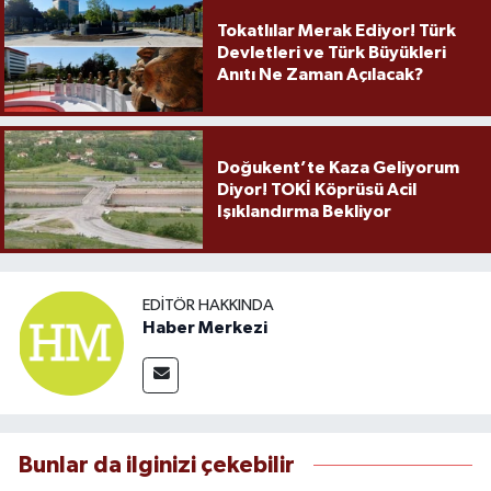
Tokatlılar Merak Ediyor! Türk
Devletleri ve Türk Büyükleri
Anıtı Ne Zaman Açılacak?
Doğukent’te Kaza Geliyorum
Diyor! TOKİ Köprüsü Acil
Işıklandırma Bekliyor
EDITÖR HAKKINDA
Haber Merkezi
Bunlar da ilginizi çekebilir