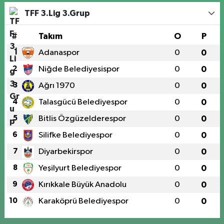
TFF 3.Lig 3.Grup
#
Takım
O
P
1
Adanaspor
0
0
2
Niğde Belediyesispor
0
0
3
Ağrı 1970
0
0
4
Talasgücü Belediyespor
0
0
5
Bitlis Özgüzelderespor
0
0
6
Silifke Belediyespor
0
0
7
Diyarbekirspor
0
0
8
Yeşilyurt Belediyespor
0
0
9
Kırıkkale Büyük Anadolu
0
0
10
Karaköprü Belediyespor
0
0