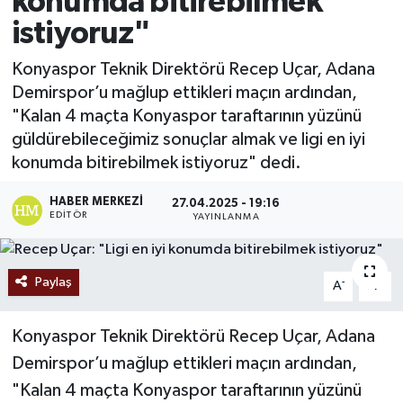
konumda bitirebilmek
istiyoruz"
Ekonomi
Konyaspor Teknik Direktörü Recep Uçar, Adana
Sağlık
Demirspor’u mağlup ettikleri maçın ardından,
"Kalan 4 maçta Konyaspor taraftarının yüzünü
Tokat Haber
güldürebileceğimiz sonuçlar almak ve ligi en iyi
konumda bitirebilmek istiyoruz" dedi.
HABER MERKEZI
27.04.2025 - 19:16
EDITÖR
YAYINLANMA
Paylaş
-
+
A
A
Konyaspor Teknik Direktörü Recep Uçar, Adana
Demirspor’u mağlup ettikleri maçın ardından,
"Kalan 4 maçta Konyaspor taraftarının yüzünü