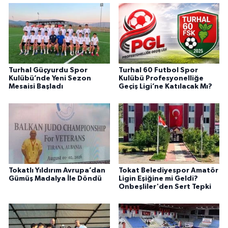
Turhal Güçyurdu Spor
Turhal 60 Futbol Spor
Kulübü’nde Yeni Sezon
Kulübü Profesyonelliğe
Mesaisi Başladı
Geçiş Ligi’ne Katılacak Mı?
Tokatlı Yıldırım Avrupa’dan
Tokat Belediyespor Amatör
Gümüş Madalya İle Döndü
Ligin Eşiğine mi Geldi?
Onbeşliler'den Sert Tepki