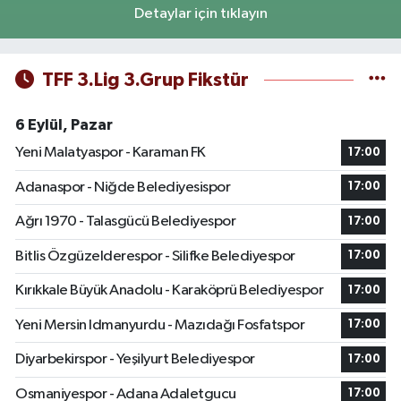
Detaylar için tıklayın
TFF 3.Lig 3.Grup Fikstür
6 Eylül, Pazar
Yeni Malatyaspor - Karaman FK
17:00
Adanaspor - Niğde Belediyesispor
17:00
Ağrı 1970 - Talasgücü Belediyespor
17:00
Bitlis Özgüzelderespor - Silifke Belediyespor
17:00
Kırıkkale Büyük Anadolu - Karaköprü Belediyespor
17:00
Yeni Mersin Idmanyurdu - Mazıdağı Fosfatspor
17:00
Diyarbekirspor - Yeşilyurt Belediyespor
17:00
Osmaniyespor - Adana Adaletgucu
17:00