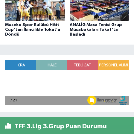
Museko Spor Kulübü Hitit
ANALİG Masa Tenisi Grup
Cup’tan İkincilikle Tokat’a
Müsabakaları Tokat'ta
Döndü
Başladı
TFF 3.Lig 3.Grup Puan Durumu