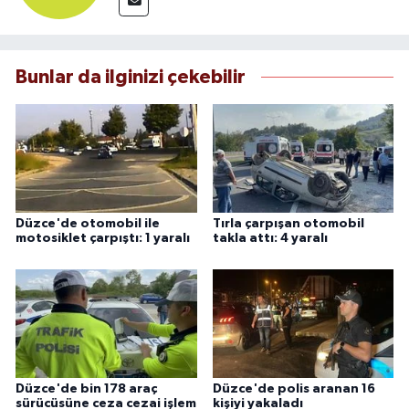
Bunlar da ilginizi çekebilir
Düzce'de otomobil ile
Tırla çarpışan otomobil
motosiklet çarpıştı: 1 yaralı
takla attı: 4 yaralı
Düzce'de bin 178 araç
Düzce'de polis aranan 16
sürücüsüne ceza cezai işlem
kişiyi yakaladı