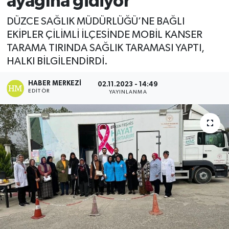
ayağına gidiyor
Ekonomi
DÜZCE SAĞLIK MÜDÜRLÜĞÜ’NE BAĞLI
EKİPLER ÇİLİMLİ İLÇESİNDE MOBİL KANSER
Sağlık
TARAMA TIRINDA SAĞLIK TARAMASI YAPTI,
HALKI BİLGİLENDİRDİ.
Tokat Haber
HABER MERKEZI
02.11.2023 - 14:49
EDITÖR
YAYINLANMA