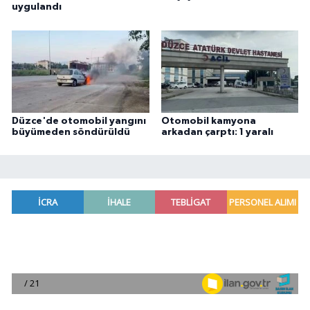
uygulandı
Düzce'de otomobil yangını
Otomobil kamyona
büyümeden söndürüldü
arkadan çarptı: 1 yaralı