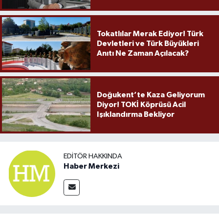
Örnek Olmaya Devam Ediyor"
Tokatlılar Merak Ediyor! Türk
Devletleri ve Türk Büyükleri
Anıtı Ne Zaman Açılacak?
Doğukent’te Kaza Geliyorum
Diyor! TOKİ Köprüsü Acil
Işıklandırma Bekliyor
EDITÖR HAKKINDA
Haber Merkezi