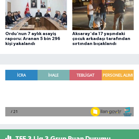
Ordu'nun 7 aylık asayiş
Aksaray'da 17 yaşındaki
raporu: Aranan 5 bin 296
çocuk arkadaşı tarafından
kişi yakalandı
sırtından bıçaklandı
TFF 3.Lig 3.Grup Puan Durumu