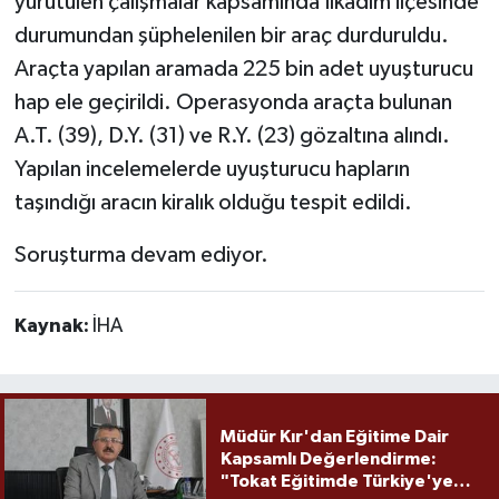
yürütülen çalışmalar kapsamında İlkadım ilçesinde
durumundan şüphelenilen bir araç durduruldu.
Araçta yapılan aramada 225 bin adet uyuşturucu
hap ele geçirildi. Operasyonda araçta bulunan
A.T. (39), D.Y. (31) ve R.Y. (23) gözaltına alındı.
Yapılan incelemelerde uyuşturucu hapların
taşındığı aracın kiralık olduğu tespit edildi.
Soruşturma devam ediyor.
Kaynak:
İHA
Müdür Kır'dan Eğitime Dair
Kapsamlı Değerlendirme:
"Tokat Eğitimde Türkiye'ye