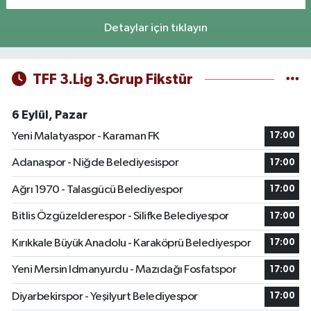
Detaylar için tıklayın
TFF 3.Lig 3.Grup Fikstür
6 Eylül, Pazar
Yeni Malatyaspor - Karaman FK
17:00
Adanaspor - Niğde Belediyesispor
17:00
Ağrı 1970 - Talasgücü Belediyespor
17:00
Bitlis Özgüzelderespor - Silifke Belediyespor
17:00
Kırıkkale Büyük Anadolu - Karaköprü Belediyespor
17:00
Yeni Mersin Idmanyurdu - Mazıdağı Fosfatspor
17:00
Diyarbekirspor - Yeşilyurt Belediyespor
17:00