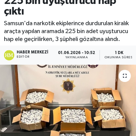
225 bin uyuşturucu hap
çıktı
Ekonomi
Samsun'da narkotik ekiplerince durdurulan kiralık
Sağlık
araçta yapılan aramada 225 bin adet uyuşturucu
hap ele geçirilirken, 3 şüpheli gözaltına alındı.
Tokat Haber
HABER MERKEZI
01.06.2026 - 10:52
1 DK
EDITÖR
YAYINLANMA
OKUNMA SÜRESI