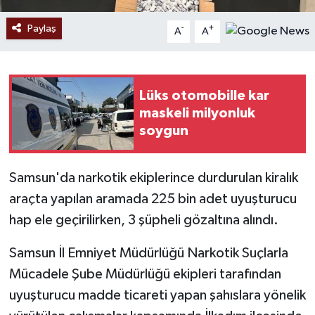
Paylaş
-
+
A
A
Lüks otomobille kar
maskeli milyonluk
soygun
Samsun'da narkotik ekiplerince durdurulan kiralık
araçta yapılan aramada 225 bin adet uyuşturucu
hap ele geçirilirken, 3 şüpheli gözaltına alındı.
Samsun İl Emniyet Müdürlüğü Narkotik Suçlarla
Mücadele Şube Müdürlüğü ekipleri tarafından
uyuşturucu madde ticareti yapan şahıslara yönelik