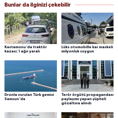
Bunlar da ilginizi çekebilir
Kastamonu'da traktör
Lüks otomobille kar maskeli
kazası: 1 ağır yaralı
milyonluk soygun
Dronla vurulan Türk gemisi
Terör örgütü propagandası
Samsun'da
paylaşımı yapan şüpheli
gözaltına alındı