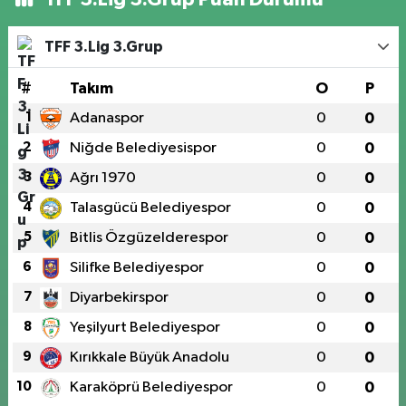
TFF 3.Lig 3.Grup
#
Takım
O
P
1
Adanaspor
0
0
2
Niğde Belediyesispor
0
0
3
Ağrı 1970
0
0
4
Talasgücü Belediyespor
0
0
5
Bitlis Özgüzelderespor
0
0
6
Silifke Belediyespor
0
0
7
Diyarbekirspor
0
0
8
Yeşilyurt Belediyespor
0
0
9
Kırıkkale Büyük Anadolu
0
0
10
Karaköprü Belediyespor
0
0