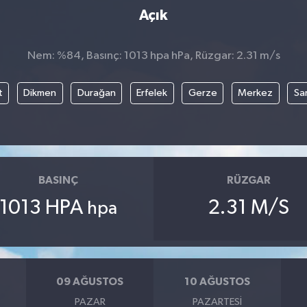
Açık
Nem: %84, Basınç: 1013 hpa hPa, Rüzgar: 2.31 m/s
t
Dikmen
Durağan
Erfelek
Gerze
Merkez
Sa
BASINÇ
RÜZGAR
1013 HPA
2.31 M/S
hpa
09 AĞUSTOS
10 AĞUSTOS
PAZAR
PAZARTESI