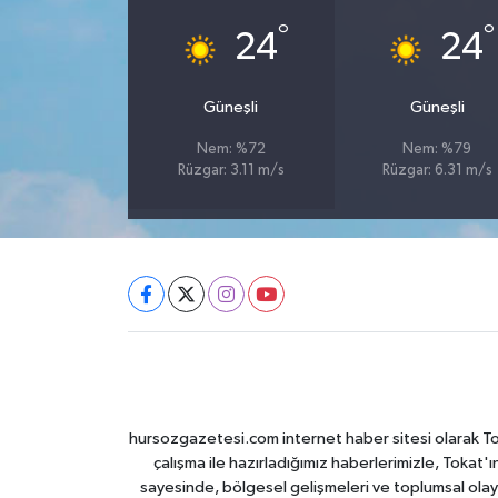
°
°
24
24
Güneşli
Güneşli
Nem: %72
Nem: %79
Rüzgar: 3.11 m/s
Rüzgar: 6.31 m/s
hursozgazetesi.com internet haber sitesi olarak Tokat
çalışma ile hazırladığımız haberlerimizle, Tokat'ın
sayesinde, bölgesel gelişmeleri ve toplumsal olayl