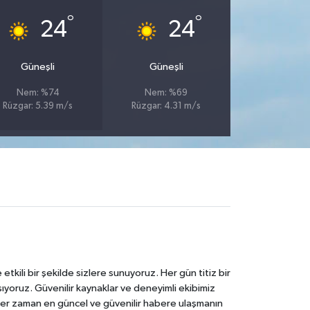
°
°
24
24
Güneşli
Güneşli
Nem: %74
Nem: %69
Rüzgar: 5.39 m/s
Rüzgar: 4.31 m/s
tkili bir şekilde sizlere sunuyoruz. Her gün titiz bir
laşıyoruz. Güvenilir kaynaklar ve deneyimli ekibimiz
e her zaman en güncel ve güvenilir habere ulaşmanın