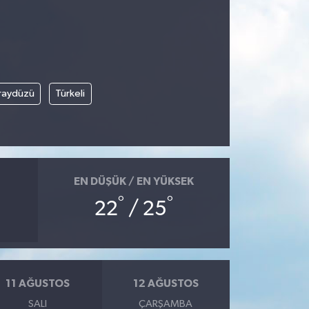
raydüzü
Türkeli
EN DÜŞÜK / EN YÜKSEK
°
°
22
/ 25
11 AĞUSTOS
12 AĞUSTOS
SALI
ÇARŞAMBA