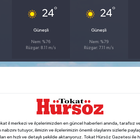
°
°
24
24
Güneşli
Güneşli
Nem: %76
Nem: %79
Rüzgar: 8.11 m/s
Rüzgar: 7.11 m/s
 il merkezi ve ilçelerimizden en güncel haberleri anında, tarafsız ve e
 nabzını tutuyor, ilimizin ve ilçelerimizin önemli olaylarını sizlerle pay
arı en hızlı ve detaylı şekilde aktarıyoruz. Tokat Hürsöz Gazetesi il