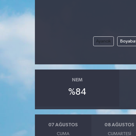
Ekonomi
Sağlık
Ayancık
Boyaba
Tokat Haber
NEM
%84
07 AĞUSTOS
08 AĞUSTOS
CUMA
CUMARTESI