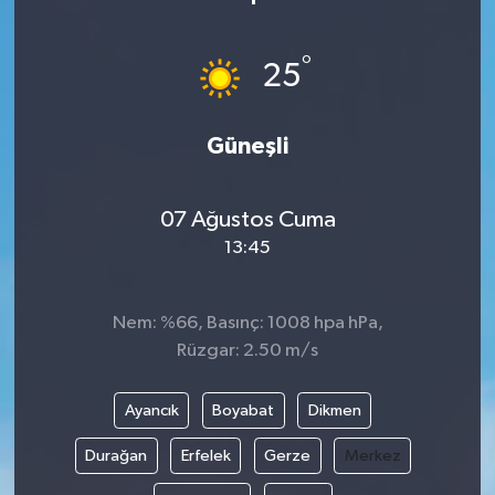
Ekonomi
°
25
Sağlık
Güneşli
Tokat Haber
07 Ağustos Cuma
13:45
Nem: %66, Basınç: 1008 hpa hPa,
Rüzgar: 2.50 m/s
Ayancık
Boyabat
Dikmen
Durağan
Erfelek
Gerze
Merkez