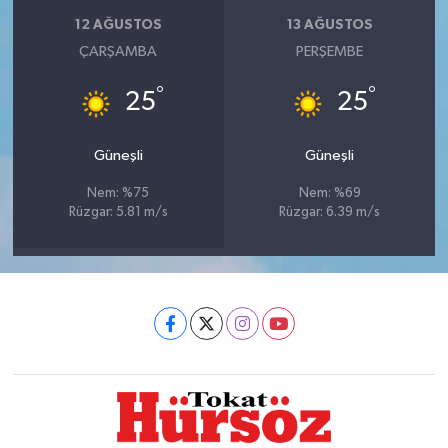
12 AĞUSTOS
13 AĞUSTOS
ÇARŞAMBA
PERŞEMBE
°
°
25
25
Güneşli
Güneşli
Nem: %75
Nem: %69
Rüzgar: 5.81 m/s
Rüzgar: 6.39 m/s