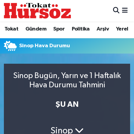
Tokat
Nöbetçi Eczaneler
Tokat
Gündem
Spor
Politika
Arşiv
Yerel
Türkiye Gündemi
Hava Durumu
Sinop Hava Durumu
Gündem
Tokat Namaz Vakitleri
Asayiş
Trafik Durumu
Sinop Bugün, Yarın ve 1 Haftalık
Spor
Süper Lig Puan Durumu ve Fikstür
Hava Durumu Tahmini
Politika
Tüm Manşetler
ŞU AN
Tokat Spor
Son Dakika Haberleri
Sinop
Eğitim
Haber Arşivi