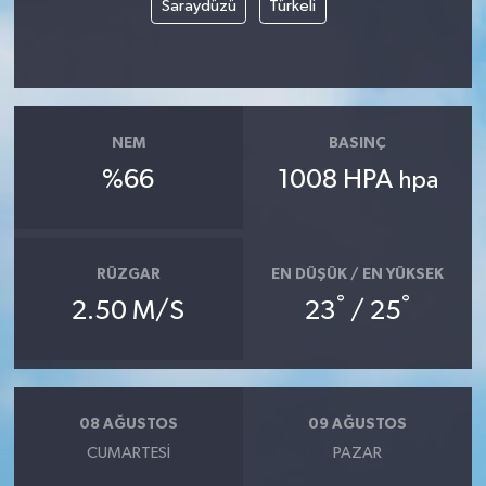
Saraydüzü
Türkeli
NEM
BASINÇ
%66
1008 HPA
hpa
RÜZGAR
EN DÜŞÜK / EN YÜKSEK
°
°
2.50 M/S
23
/ 25
08 AĞUSTOS
09 AĞUSTOS
CUMARTESI
PAZAR