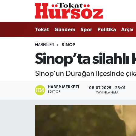
Tokat
Nöbetçi Eczaneler
Tokat
Gündem
Spor
Politika
Arşiv
Türkiye Gündemi
Hava Durumu
HABERLER
SINOP
Sinop’ta silahlı
Gündem
Tokat Namaz Vakitleri
Asayiş
Trafik Durumu
Sinop’un Durağan ilçesinde çıkan
Spor
Süper Lig Puan Durumu ve Fikstür
HABER MERKEZI
08.07.2025 - 23:01
EDITÖR
YAYINLANMA
Politika
Tüm Manşetler
Tokat Spor
Son Dakika Haberleri
Eğitim
Haber Arşivi