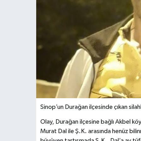
Ekonomi
Sağlık
Tokat Haber
Sinop’un Durağan ilçesinde çıkan silahl
Olay, Durağan ilçesine bağlı Akbel kö
Murat Dal ile Ş.K. arasında henüz bili
büyüyen tartışmada Ş.K., Dal’a av tüfe