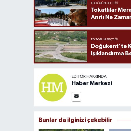
EDITÖRÜN SEÇTIĞI
Tokatlılar Mera
Anıtı Ne Zaman
EDITÖRÜN SEÇTIĞI
Doğukent’te K
Işıklandırma B
EDITÖR HAKKINDA
Haber Merkezi
Bunlar da ilginizi çekebilir