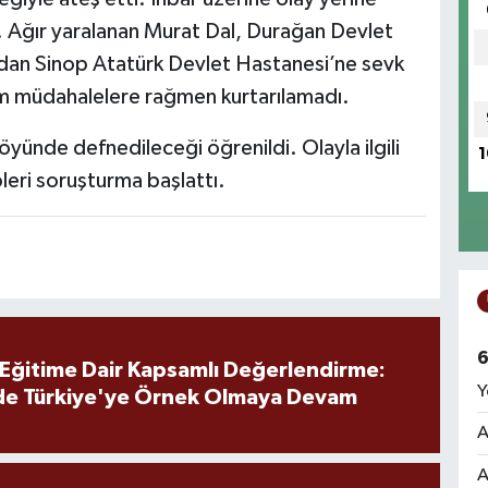
i. Ağır yaralanan Murat Dal, Durağan Devlet
ndan Sinop Atatürk Devlet Hastanesi’ne sevk
üm müdahalelere rağmen kurtarılamadı.
öyünde defnedileceği öğrenildi. Olayla ilgili
1
pleri soruşturma başlattı.
6
 Eğitime Dair Kapsamlı Değerlendirme:
Y
de Türkiye'ye Örnek Olmaya Devam
A
A