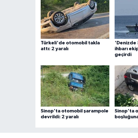
Türkeli'de otomobil takla
'Denizde 
attı: 2 yaralı
ihbarı eki
geçirdi
Sinop'ta otomobil şarampole
Sinop'ta 
devrildi: 2 yaralı
boşluğuna