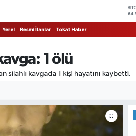
BIT
64.
DO
47,
Yerel
Resmi İlanlar
Tokat Haber
EU
55,
STE
64,
 kavga: 1 ölü
GRA
666
BİS
 silahlı kavgada 1 kişi hayatını kaybetti.
13.