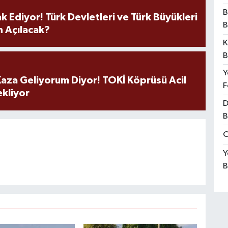
B
k Ediyor! Türk Devletleri ve Türk Büyükleri
B
 Açılacak?
K
B
Y
aza Geliyorum Diyor! TOKİ Köprüsü Acil
F
ekliyor
D
B
O
Y
B