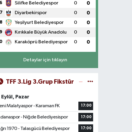
6
Silifke Belediyespor
0
0
7
Diyarbekirspor
0
0
8
Yeşilyurt Belediyespor
0
0
9
Kırıkkale Büyük Anadolu
0
0
0
Karaköprü Belediyespor
0
0
Detaylar için tıklayın
TFF 3.Lig 3.Grup Fikstür
 Eylül, Pazar
eni Malatyaspor - Karaman FK
17:00
danaspor - Niğde Belediyesispor
17:00
ğrı 1970 - Talasgücü Belediyespor
17:00