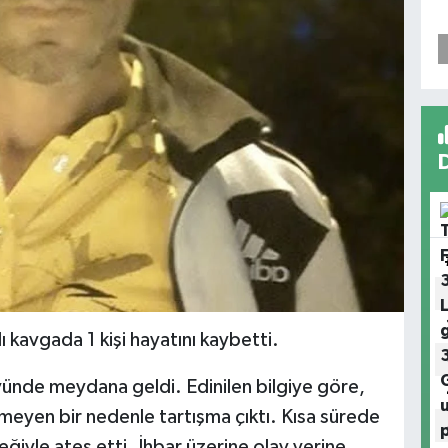
ı kavgada 1 kişi hayatını kaybetti.
yünde meydana geldi. Edinilen bilgiye göre,
nmeyen bir nedenle tartışma çıktı. Kısa sürede
ğiyle ateş etti. İhbar üzerine olay yerine