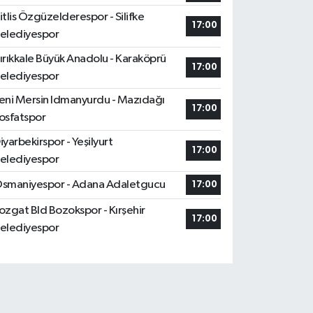
itlis Özgüzelderespor - Silifke
17:00
elediyespor
ırıkkale Büyük Anadolu - Karaköprü
17:00
elediyespor
eni Mersin Idmanyurdu - Mazıdağı
17:00
osfatspor
iyarbekirspor - Yeşilyurt
17:00
elediyespor
smaniyespor - Adana Adaletgucu
17:00
ozgat Bld Bozokspor - Kırşehir
17:00
elediyespor