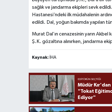
sağlık ve jandarma ekipleri sevk edild
Hastanesi’ndeki ilk müdahalenin ardı
edildi. Dal, yoğun bakımda yapılan t
Murat Dal’ın cenazesinin yarın Akbel k
Ş.K. gözaltına alınırken, jandarma eki
Kaynak:
İHA
EDITÖRÜN SEÇTIĞI
Müdür Kır'dan
"Tokat Eğitim
Ediyor"