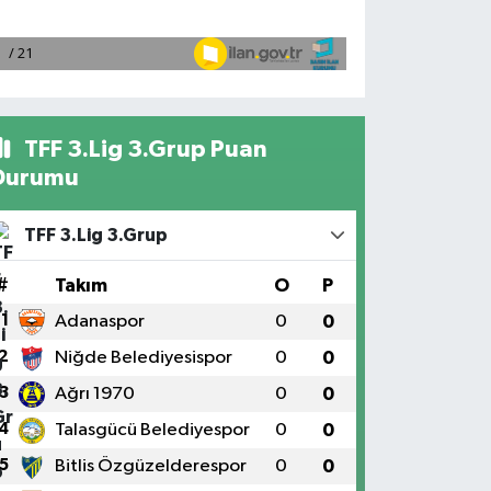
TFF 3.Lig 3.Grup Puan
Durumu
TFF 3.Lig 3.Grup
#
Takım
O
P
1
Adanaspor
0
0
2
Niğde Belediyesispor
0
0
3
Ağrı 1970
0
0
4
Talasgücü Belediyespor
0
0
5
Bitlis Özgüzelderespor
0
0