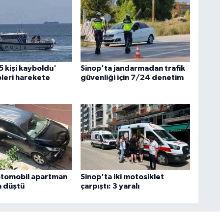
5 kişi kayboldu'
Sinop'ta jandarmadan trafik
pleri harekete
güvenliği için 7/24 denetim
otomobil apartman
Sinop'ta iki motosiklet
 düştü
çarpıştı: 3 yaralı