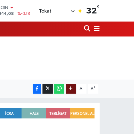
°
COIN
32
Tokat
944,08
%-0.18
LAR
7436
%0.18
RO
2510
%0.32
RLİN
4811
%0.38
M ALTIN
0.55
%0.03
T100
779
%-14
-
+
A
A