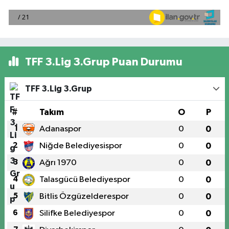
TFF 3.Lig 3.Grup Puan Durumu
TFF 3.Lig 3.Grup
#
Takım
O
P
1
Adanaspor
0
0
2
Niğde Belediyesispor
0
0
3
Ağrı 1970
0
0
4
Talasgücü Belediyespor
0
0
5
Bitlis Özgüzelderespor
0
0
6
Silifke Belediyespor
0
0