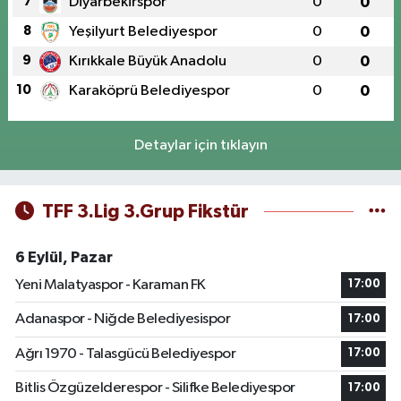
7
Diyarbekirspor
0
0
8
Yeşilyurt Belediyespor
0
0
9
Kırıkkale Büyük Anadolu
0
0
10
Karaköprü Belediyespor
0
0
Detaylar için tıklayın
TFF 3.Lig 3.Grup Fikstür
6 Eylül, Pazar
Yeni Malatyaspor - Karaman FK
17:00
Adanaspor - Niğde Belediyesispor
17:00
Ağrı 1970 - Talasgücü Belediyespor
17:00
Bitlis Özgüzelderespor - Silifke Belediyespor
17:00