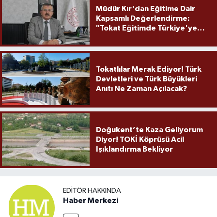
Müdür Kır'dan Eğitime Dair
Kapsamlı Değerlendirme:
"Tokat Eğitimde Türkiye'ye
Örnek Olmaya Devam Ediyor"
Tokatlılar Merak Ediyor! Türk
Devletleri ve Türk Büyükleri
Anıtı Ne Zaman Açılacak?
Doğukent’te Kaza Geliyorum
Diyor! TOKİ Köprüsü Acil
Işıklandırma Bekliyor
EDITÖR HAKKINDA
Haber Merkezi