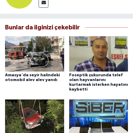
Bunlar da ilginizi çekebilir
Amasya'da seyir halindeki
Foseptik çukurunda telef
otomobil alev alev yandı
olan hayvanlarını
kurtarmak isterken hayatını
kaybetti