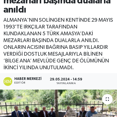
mezarları başında dualarla
anıldı
Ekonomi
ALMANYA'NIN SOLİNGEN KENTİNDE 29 MAYIS
Sağlık
1993'TE IRKÇILAR TARAFINDAN
KUNDAKLANAN 5 TÜRK AMASYA’DAKİ
Tokat Haber
MEZARLARI BAŞINDA DUALARLA ANILDI.
ONLARIN ACISINI BAĞRINA BASIP YILLARDIR
VERDİĞİ DOSTLUK MESAJLARIYLA BİLİNEN
‘BİLGE ANA’ MEVLÜDE GENÇ DE ÖLÜMÜNÜN
İKİNCİ YILINDA UNUTULMADI.
HABER MERKEZI
29.05.2024 - 14:59
EDITÖR
YAYINLANMA