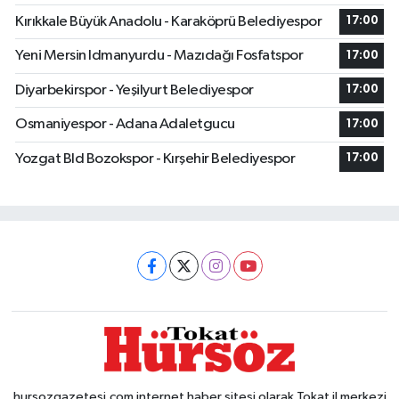
Kırıkkale Büyük Anadolu - Karaköprü Belediyespor
17:00
Yeni Mersin Idmanyurdu - Mazıdağı Fosfatspor
17:00
Diyarbekirspor - Yeşilyurt Belediyespor
17:00
Osmaniyespor - Adana Adaletgucu
17:00
Yozgat Bld Bozokspor - Kırşehir Belediyespor
17:00
hursozgazetesi.com internet haber sitesi olarak Tokat il merkezi