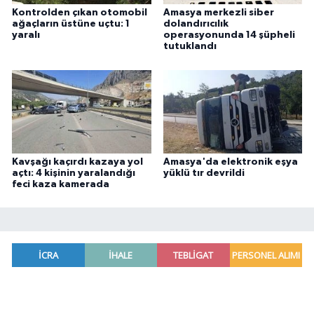
Kontrolden çıkan otomobil
Amasya merkezli siber
ağaçların üstüne uçtu: 1
dolandırıcılık
yaralı
operasyonunda 14 şüpheli
tutuklandı
Kavşağı kaçırdı kazaya yol
Amasya'da elektronik eşya
açtı: 4 kişinin yaralandığı
yüklü tır devrildi
feci kaza kamerada