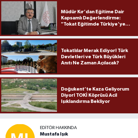
Müdür Kır'dan Eğitime Dair
Kapsamlı Değerlendirme:
"Tokat Eğitimde Türkiye'ye
Örnek Olmaya Devam Ediyor"
Tokatlılar Merak Ediyor! Türk
Devletleri ve Türk Büyükleri
Anıtı Ne Zaman Açılacak?
Doğukent’te Kaza Geliyorum
Diyor! TOKİ Köprüsü Acil
Işıklandırma Bekliyor
EDITÖR HAKKINDA
Mustafa Işık