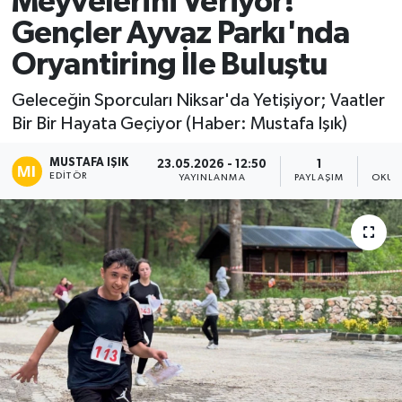
Meyvelerini Veriyor!
Gençler Ayvaz Parkı'nda
Ekonomi
Oryantiring İle Buluştu
Sağlık
Geleceğin Sporcuları Niksar'da Yetişiyor; Vaatler
Bir Bir Hayata Geçiyor (Haber: Mustafa Işık)
Tokat Haber
MUSTAFA IŞIK
23.05.2026 - 12:50
1
EDITÖR
YAYINLANMA
PAYLAŞIM
OKUN