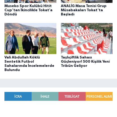
Museko Spor Kulübü Hitit
ANALİG Masa Tenisi Grup
Cup’tan İkincilikle Tokat’a
Müsabakaları Tokat'ta
Döndü
Başladı
Vali Abdullah Köklü
Taşlıçiftlik Sahası
Sentetik Futbol
Güçleniyor! 500 Kişilik Yeni
Sahalarında İncelemelerde
Tribün Geliyor
Bulundu