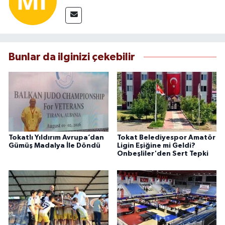
Bunlar da ilginizi çekebilir
Tokatlı Yıldırım Avrupa’dan
Tokat Belediyespor Amatör
Gümüş Madalya İle Döndü
Ligin Eşiğine mi Geldi?
Onbeşliler'den Sert Tepki