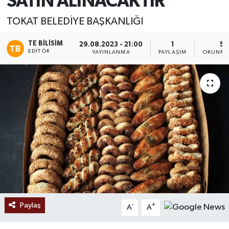
SATIN ALINACAKTIR
Ekonomi
TOKAT BELEDİYE BAŞKANLIĞI
Sağlık
TE BILISIM
29.08.2023 - 21:00
1
5 
EDITÖR
YAYINLANMA
PAYLAŞIM
OKUNMA 
Tokat Haber
Paylaş
-
+
A
A