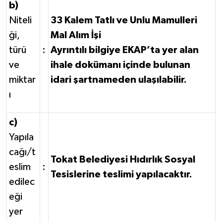
b)
Niteli
33 Kalem Tatlı ve Unlu Mamulleri
ği,
Mal Alım İşi
türü
:
Ayrıntılı bilgiye EKAP’ta yer alan
ve
ihale dokümanı içinde bulunan
miktar
idari şartnameden ulaşılabilir.
ı
c)
Yapıla
cağı/t
Tokat Belediyesi Hıdırlık Sosyal
eslim
:
Tesislerine teslimi yapılacaktır.
edilec
eği
yer