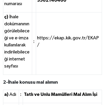
3562140460
numarası
ç)
İhale
dokümanının
görülebilece
ği ve e-imza
https://ekap.kik.gov.tr/EKAP
:
kullanılarak
/
indirilebilece
ği internet
sayfası
2-İhale konusu mal alımın
a)
Adı
:
Tatlı ve Unlu Mamülleri Mal Alım İşi