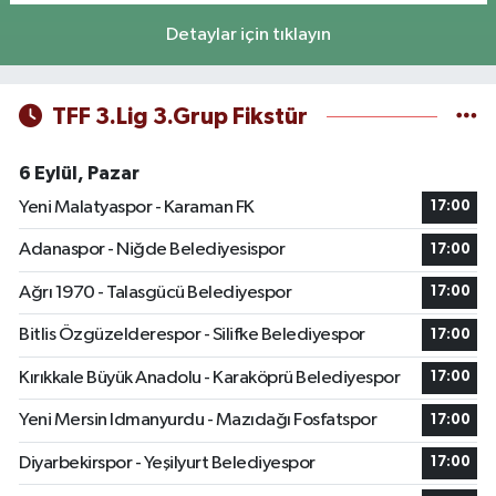
Detaylar için tıklayın
TFF 3.Lig 3.Grup Fikstür
6 Eylül, Pazar
Yeni Malatyaspor - Karaman FK
17:00
Adanaspor - Niğde Belediyesispor
17:00
Ağrı 1970 - Talasgücü Belediyespor
17:00
Bitlis Özgüzelderespor - Silifke Belediyespor
17:00
Kırıkkale Büyük Anadolu - Karaköprü Belediyespor
17:00
Yeni Mersin Idmanyurdu - Mazıdağı Fosfatspor
17:00
Diyarbekirspor - Yeşilyurt Belediyespor
17:00