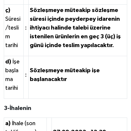
ç)
Sözleşmeye müteakip sözleşme
Süresi
süresi içinde peyderpey idarenin
/tesli
:
ihtiyacı halinde talebi üzerine
m
istenilen ürünlerin en geç 3 (üç) iş
tarihi
günü içinde teslim yapılacaktır.
d)
İşe
başla
Sözleşmeye müteakip işe
:
ma
başlanacaktır
tarihi
3-İhalenin
a)
İhale (son