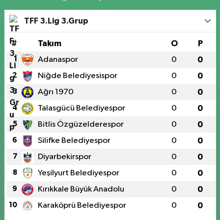
TFF 3.Lig 3.Grup
#
Takım
O
P
1
Adanaspor
0
0
2
Niğde Belediyesispor
0
0
3
Ağrı 1970
0
0
4
Talasgücü Belediyespor
0
0
5
Bitlis Özgüzelderespor
0
0
6
Silifke Belediyespor
0
0
7
Diyarbekirspor
0
0
8
Yeşilyurt Belediyespor
0
0
9
Kırıkkale Büyük Anadolu
0
0
10
Karaköprü Belediyespor
0
0