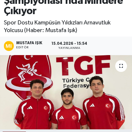
Şampiyonası’nda Mindere
Çıkıyor
Ekonomi
Spor Dostu Kampüsün Yıldızları Arnavutluk
Sağlık
Yolcusu (Haber: Mustafa Işık)
Tokat Haber
MUSTAFA IŞIK
15.04.2026 - 15:54
EDITÖR
YAYINLANMA