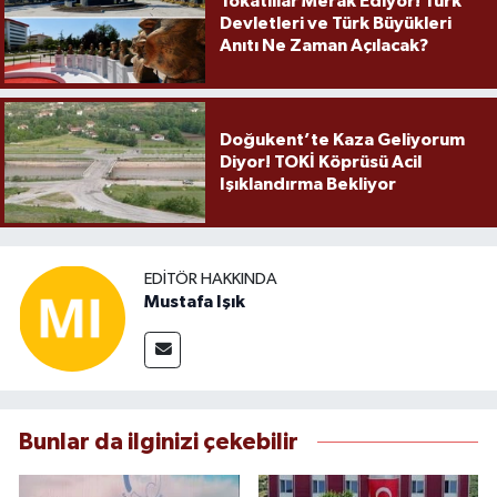
Tokatlılar Merak Ediyor! Türk
Devletleri ve Türk Büyükleri
Anıtı Ne Zaman Açılacak?
Doğukent’te Kaza Geliyorum
Diyor! TOKİ Köprüsü Acil
Işıklandırma Bekliyor
EDITÖR HAKKINDA
Mustafa Işık
Bunlar da ilginizi çekebilir