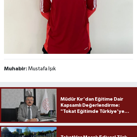
Muhabir:
Mustafa Işık
Müdür Kır'dan Eğitime Dair
Kapsamlı Değerlendirme:
"Tokat Eğitimde Türkiye'ye
Örnek Olmaya Devam Ediyor"