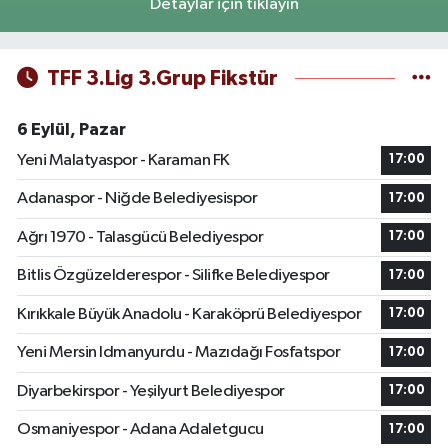
Detaylar için tıklayın
TFF 3.Lig 3.Grup Fikstür
6 Eylül, Pazar
Yeni Malatyaspor - Karaman FK
17:00
Adanaspor - Niğde Belediyesispor
17:00
Ağrı 1970 - Talasgücü Belediyespor
17:00
Bitlis Özgüzelderespor - Silifke Belediyespor
17:00
Kırıkkale Büyük Anadolu - Karaköprü Belediyespor
17:00
Yeni Mersin Idmanyurdu - Mazıdağı Fosfatspor
17:00
Diyarbekirspor - Yeşilyurt Belediyespor
17:00
Osmaniyespor - Adana Adaletgucu
17:00