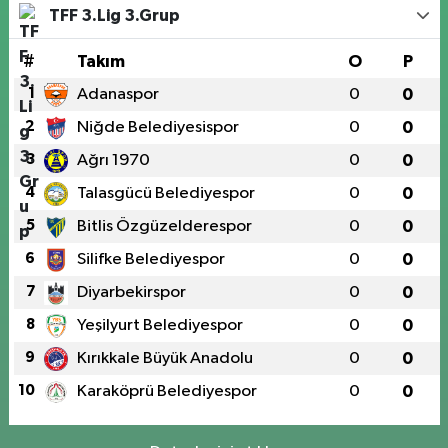
TFF 3.Lig 3.Grup
#
Takım
O
P
1
Adanaspor
0
0
2
Niğde Belediyesispor
0
0
3
Ağrı 1970
0
0
4
Talasgücü Belediyespor
0
0
5
Bitlis Özgüzelderespor
0
0
6
Silifke Belediyespor
0
0
7
Diyarbekirspor
0
0
8
Yeşilyurt Belediyespor
0
0
9
Kırıkkale Büyük Anadolu
0
0
10
Karaköprü Belediyespor
0
0