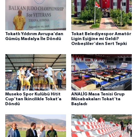
Tokatlı Yıldırım Avrupa’dan
Tokat Belediyespor Amatör
Gümüş Madalya İle Döndü
Ligin Eşiğine mi Geldi?
Onbeşliler'den Sert Tepki
Museko Spor Kulübü Hitit
ANALİG Masa Tenisi Grup
Cup’tan İkincilikle Tokat’a
Müsabakaları Tokat'ta
Döndü
Başladı