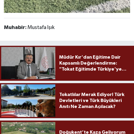
Muhabir:
Mustafa Işık
Müdür Kır'dan Eğitime Dair
Kapsamlı Değerlendirme:
"Tokat Eğitimde Türkiye'ye
Örnek Olmaya Devam Ediyor"
Tokatlılar Merak Ediyor! Türk
Devletleri ve Türk Büyükleri
Anıtı Ne Zaman Açılacak?
Doğukent’te Kaza Geliyorum