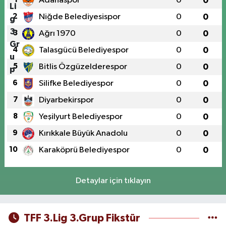
Adanaspor
0
0
2
Niğde Belediyesispor
0
0
3
Ağrı 1970
0
0
4
Talasgücü Belediyespor
0
0
5
Bitlis Özgüzelderespor
0
0
6
Silifke Belediyespor
0
0
7
Diyarbekirspor
0
0
8
Yeşilyurt Belediyespor
0
0
9
Kırıkkale Büyük Anadolu
0
0
10
Karaköprü Belediyespor
0
0
Detaylar için tıklayın
TFF 3.Lig 3.Grup Fikstür