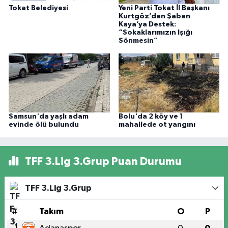
Tokat Belediyesi
Yeni Parti Tokat İl Başkanı
Kurtgöz’den Şaban
Kaya’ya Destek:
“Sokaklarımızın Işığı
Sönmesin”
Samsun'da yaşlı adam
Bolu'da 2 köy ve 1
evinde ölü bulundu
mahallede ot yangını
TFF 3.Lig 3.Grup Puan Durumu
TFF 3.Lig 3.Grup
#
Takım
O
P
1