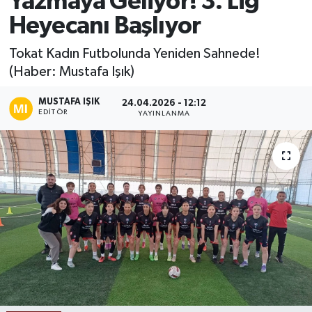
Yazmaya Geliyor! 3. Lig
Heyecanı Başlıyor
Ekonomi
Tokat Kadın Futbolunda Yeniden Sahnede!
Sağlık
(Haber: Mustafa Işık)
Tokat Haber
MUSTAFA IŞIK
24.04.2026 - 12:12
EDITÖR
YAYINLANMA