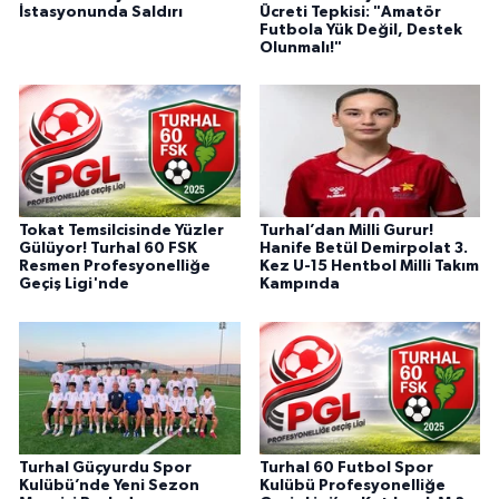
İstasyonunda Saldırı
Ücreti Tepkisi: "Amatör
Futbola Yük Değil, Destek
Olunmalı!"
Tokat Temsilcisinde Yüzler
Turhal’dan Milli Gurur!
Gülüyor! Turhal 60 FSK
Hanife Betül Demirpolat 3.
Resmen Profesyonelliğe
Kez U-15 Hentbol Milli Takım
Geçiş Ligi'nde
Kampında
Turhal Güçyurdu Spor
Turhal 60 Futbol Spor
Kulübü’nde Yeni Sezon
Kulübü Profesyonelliğe