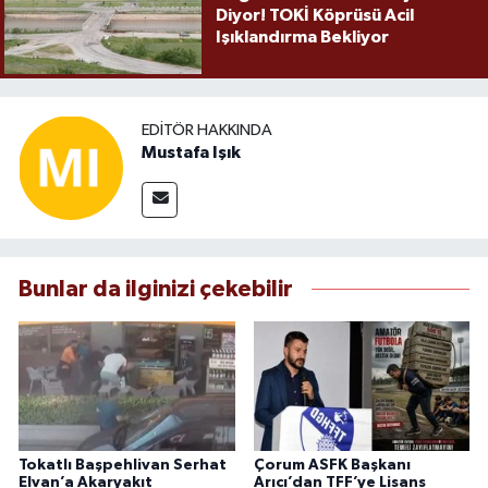
Diyor! TOKİ Köprüsü Acil
Işıklandırma Bekliyor
EDITÖR HAKKINDA
Mustafa Işık
Bunlar da ilginizi çekebilir
Tokatlı Başpehlivan Serhat
Çorum ASFK Başkanı
Elvan’a Akaryakıt
Arıcı’dan TFF’ye Lisans