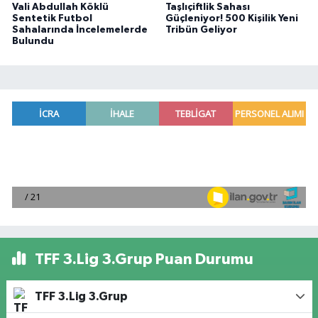
Vali Abdullah Köklü
Taşlıçiftlik Sahası
Sentetik Futbol
Güçleniyor! 500 Kişilik Yeni
Sahalarında İncelemelerde
Tribün Geliyor
Bulundu
TFF 3.Lig 3.Grup Puan Durumu
TFF 3.Lig 3.Grup