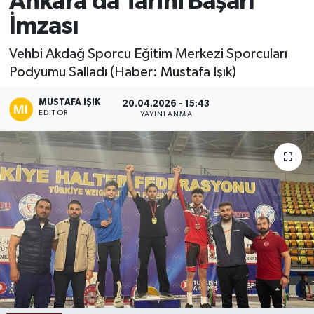
Ankara’da Tarihi Başarı
İmzası
Ekonomi
Vehbi Akdağ Sporcu Eğitim Merkezi Sporcuları
Sağlık
Podyumu Salladı (Haber: Mustafa Işık)
Tokat Haber
MUSTAFA IŞIK
20.04.2026 - 15:43
EDITÖR
YAYINLANMA