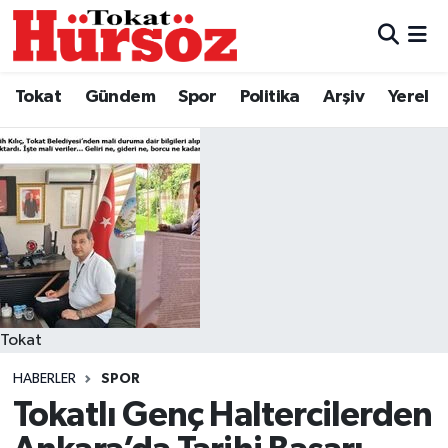
Tokat
Nöbetçi Eczaneler
Tokat
Gündem
Spor
Politika
Arşiv
Yerel
Türkiye Gündemi
Hava Durumu
Gündem
Tokat Namaz Vakitleri
Asayiş
Trafik Durumu
Spor
Süper Lig Puan Durumu ve Fikstür
Politika
Tüm Manşetler
Tokat
HABERLER
SPOR
Tokat Spor
Son Dakika Haberleri
Tokatlı Genç Haltercilerden
Eğitim
Haber Arşivi