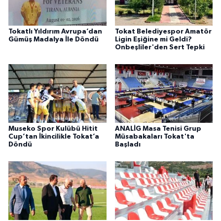
Tokatlı Yıldırım Avrupa’dan
Tokat Belediyespor Amatör
Gümüş Madalya İle Döndü
Ligin Eşiğine mi Geldi?
Onbeşliler'den Sert Tepki
Museko Spor Kulübü Hitit
ANALİG Masa Tenisi Grup
Cup’tan İkincilikle Tokat’a
Müsabakaları Tokat'ta
Döndü
Başladı