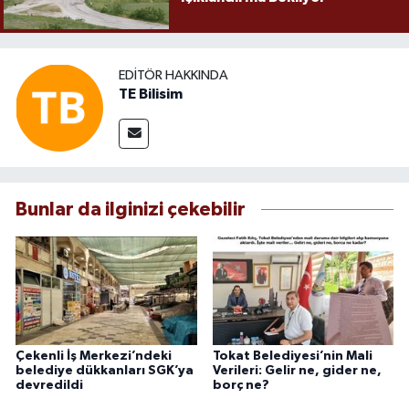
EDITÖR HAKKINDA
TE Bilisim
Bunlar da ilginizi çekebilir
Çekenli İş Merkezi’ndeki
Tokat Belediyesi’nin Mali
belediye dükkanları SGK’ya
Verileri: Gelir ne, gider ne,
devredildi
borç ne?