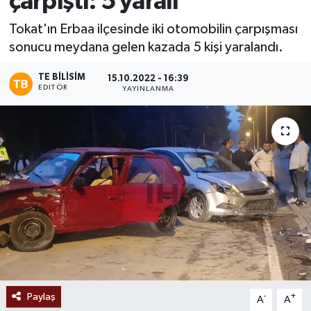
çarpıştı: 5 yaralı
Ekonomi
Tokat'ın Erbaa ilçesinde iki otomobilin çarpışması
sonucu meydana gelen kazada 5 kişi yaralandı.
Sağlık
TE BILISIM
15.10.2022 - 16:39
EDITÖR
YAYINLANMA
Tokat Haber
Paylaş
-
+
A
A