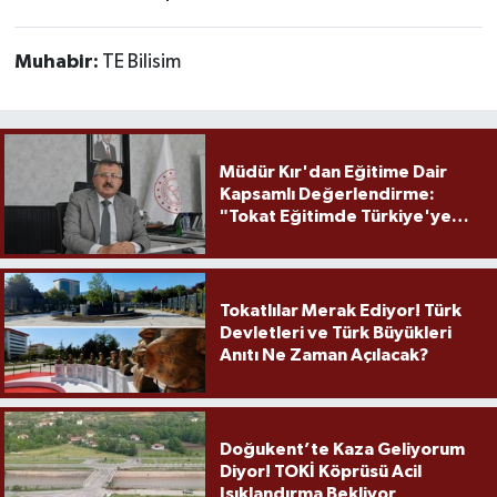
Muhabir:
TE Bilisim
Müdür Kır'dan Eğitime Dair
Kapsamlı Değerlendirme:
"Tokat Eğitimde Türkiye'ye
Örnek Olmaya Devam Ediyor"
Tokatlılar Merak Ediyor! Türk
Devletleri ve Türk Büyükleri
Anıtı Ne Zaman Açılacak?
Doğukent’te Kaza Geliyorum
Diyor! TOKİ Köprüsü Acil
Işıklandırma Bekliyor