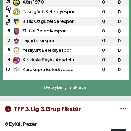
3
Ağrı 1970
0
0
4
Talasgücü Belediyespor
0
0
5
Bitlis Özgüzelderespor
0
0
6
Silifke Belediyespor
0
0
7
Diyarbekirspor
0
0
8
Yeşilyurt Belediyespor
0
0
9
Kırıkkale Büyük Anadolu
0
0
10
Karaköprü Belediyespor
0
0
Detaylar için tıklayın
TFF 3.Lig 3.Grup Fikstür
6 Eylül, Pazar