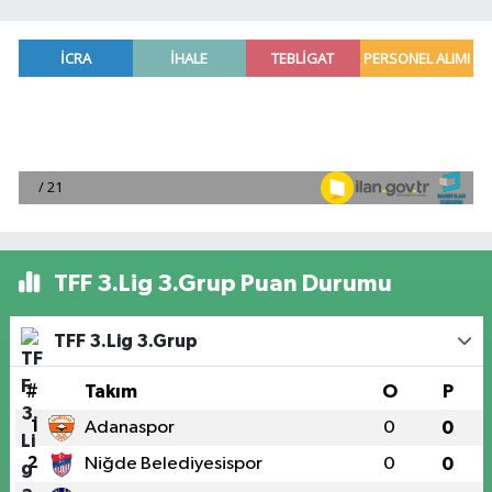
TFF 3.Lig 3.Grup Puan Durumu
TFF 3.Lig 3.Grup
#
Takım
O
P
1
Adanaspor
0
0
2
Niğde Belediyesispor
0
0