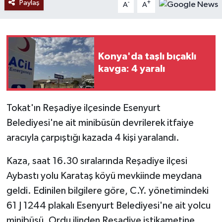
Paylaş
-
+
A
A
Konya'da taşlı bıçaklı
kavga: 4 yaralı
Tokat'ın Reşadiye ilçesinde Esenyurt
Belediyesi'ne ait minibüsün devrilerek itfaiye
aracıyla çarpıştığı kazada 4 kişi yaralandı.
Kaza, saat 16.30 sıralarında Reşadiye ilçesi
Aybastı yolu Karataş köyü mevkiinde meydana
geldi. Edinilen bilgilere göre, C.Y. yönetimindeki
61 J 1244 plakalı Esenyurt Belediyesi'ne ait yolcu
minibüsü, Ordu ilinden Reşadiye istikametine