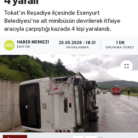
4 yaralı
Ekonomi
Tokat'ın Reşadiye ilçesinde Esenyurt
Belediyesi'ne ait minibüsün devrilerek itfaiye
Sağlık
aracıyla çarpıştığı kazada 4 kişi yaralandı.
Tokat Haber
HABER MERKEZI
25.05.2026 - 18:31
1 DK
EDITÖR
YAYINLANMA
OKUNMA SÜRESI