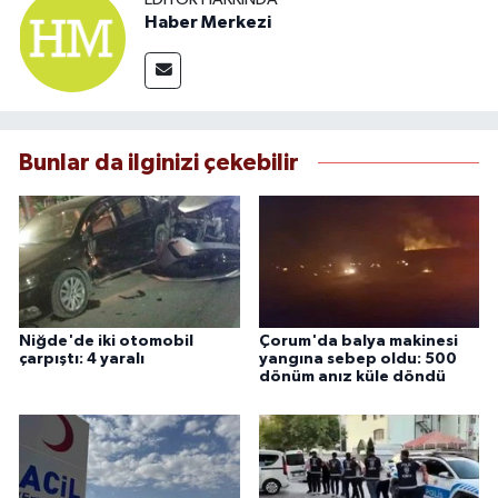
Haber Merkezi
Bunlar da ilginizi çekebilir
Niğde'de iki otomobil
Çorum'da balya makinesi
çarpıştı: 4 yaralı
yangına sebep oldu: 500
dönüm anız küle döndü