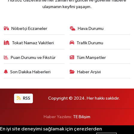
Hürsöz Gazetesi ile her zaman en güncel ve güvenilir habere
ulaşmanın keyfini yaşayın.
Nöbetçi Eczaneler
Hava Durumu
Tokat Namaz Vakitleri
Trafik Durumu
Puan Durumu ve Fikstür
Tüm Manşetler
Son Dakika Haberleri
Haber Arşivi
RSS
Copyright © 2024. Her hakkı saklıdır.
Haber Yazılımı:
TE Bilişim
En iyi site deneyimi sağlamak için çerezlerden