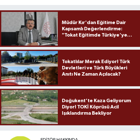
Müdür Kır'dan Eğitime Dair
Kapsamlı Değerlendirme:
"Tokat Eğitimde Türkiye'ye
Örnek Olmaya Devam Ediyor"
Tokatlılar Merak Ediyor! Türk
Devletleri ve Türk Büyükleri
Anıtı Ne Zaman Açılacak?
Doğukent’te Kaza Geliyorum
Diyor! TOKİ Köprüsü Acil
Işıklandırma Bekliyor
EDITÖR HAKKINDA