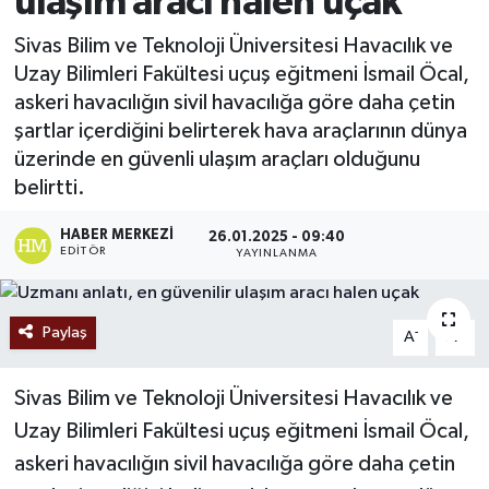
ulaşım aracı halen uçak
Ekonomi
Sivas Bilim ve Teknoloji Üniversitesi Havacılık ve
Uzay Bilimleri Fakültesi uçuş eğitmeni İsmail Öcal,
Sağlık
askeri havacılığın sivil havacılığa göre daha çetin
şartlar içerdiğini belirterek hava araçlarının dünya
Tokat Haber
üzerinde en güvenli ulaşım araçları olduğunu
belirtti.
HABER MERKEZI
26.01.2025 - 09:40
EDITÖR
YAYINLANMA
Paylaş
-
+
A
A
Sivas Bilim ve Teknoloji Üniversitesi Havacılık ve
Uzay Bilimleri Fakültesi uçuş eğitmeni İsmail Öcal,
askeri havacılığın sivil havacılığa göre daha çetin