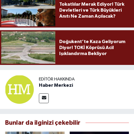
Tokatlılar Merak Ediyor! Türk
Devletleri ve Türk Büyükleri
Anıtı Ne Zaman Açılacak?
Doğukent’te Kaza Geliyorum
Diyor! TOKİ Köprüsü Acil
Işıklandırma Bekliyor
EDITÖR HAKKINDA
Haber Merkezi
Bunlar da ilginizi çekebilir