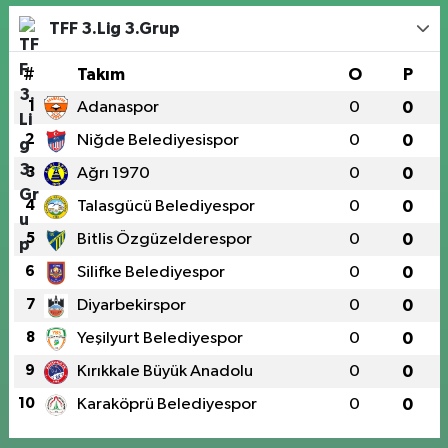
TFF 3.Lig 3.Grup
#
Takım
O
P
1
Adanaspor
0
0
2
Niğde Belediyesispor
0
0
3
Ağrı 1970
0
0
4
Talasgücü Belediyespor
0
0
5
Bitlis Özgüzelderespor
0
0
6
Silifke Belediyespor
0
0
7
Diyarbekirspor
0
0
8
Yeşilyurt Belediyespor
0
0
9
Kırıkkale Büyük Anadolu
0
0
10
Karaköprü Belediyespor
0
0