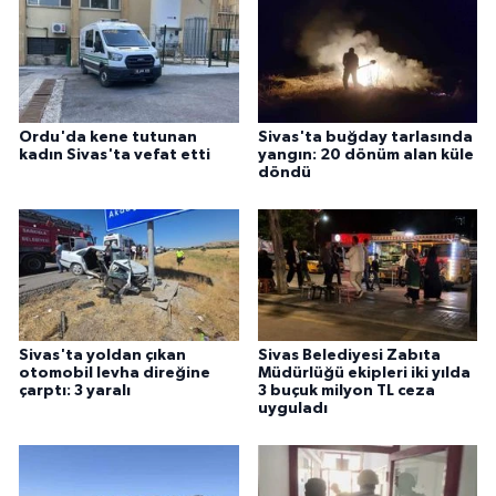
Ordu'da kene tutunan
Sivas'ta buğday tarlasında
kadın Sivas'ta vefat etti
yangın: 20 dönüm alan küle
döndü
Sivas'ta yoldan çıkan
Sivas Belediyesi Zabıta
otomobil levha direğine
Müdürlüğü ekipleri iki yılda
çarptı: 3 yaralı
3 buçuk milyon TL ceza
uyguladı