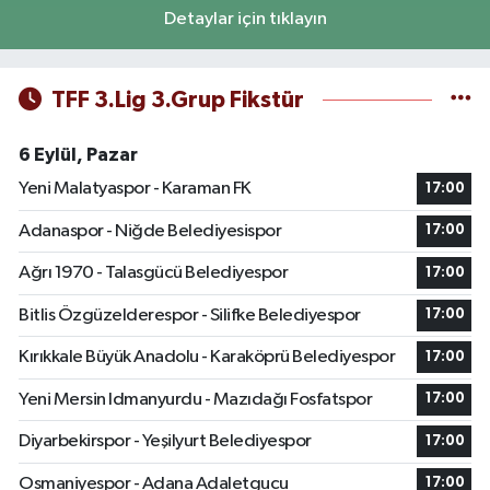
Detaylar için tıklayın
TFF 3.Lig 3.Grup Fikstür
6 Eylül, Pazar
Yeni Malatyaspor - Karaman FK
17:00
Adanaspor - Niğde Belediyesispor
17:00
Ağrı 1970 - Talasgücü Belediyespor
17:00
Bitlis Özgüzelderespor - Silifke Belediyespor
17:00
Kırıkkale Büyük Anadolu - Karaköprü Belediyespor
17:00
Yeni Mersin Idmanyurdu - Mazıdağı Fosfatspor
17:00
Diyarbekirspor - Yeşilyurt Belediyespor
17:00
Osmaniyespor - Adana Adaletgucu
17:00