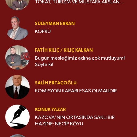
TOKAT, TURİZM VE MUSTAFA ARSLAN…
SÜLEYMAN ERKAN
KÖPRÜ
FATIH KILIÇ / KILIÇ KALKAN
Bugün mesleğimiz adına çok mutluyum!
Şöyle ki!
SALIH ERTAÇOĞLU
KOMİSYON KARARI ESAS OLMALIDIR
KONUK YAZAR
KAZOVA'NIN ORTASINDA SAKLI BİR
HAZİNE: NECİP KÖYÜ