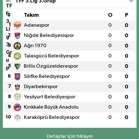
TFF 3.Lig 3.Grup
#
Takım
O
P
1
Adanaspor
0
0
2
Niğde Belediyesispor
0
0
3
Ağrı 1970
0
0
4
Talasgücü Belediyespor
0
0
5
Bitlis Özgüzelderespor
0
0
6
Silifke Belediyespor
0
0
7
Diyarbekirspor
0
0
8
Yeşilyurt Belediyespor
0
0
9
Kırıkkale Büyük Anadolu
0
0
10
Karaköprü Belediyespor
0
0
Detaylar için tıklayın