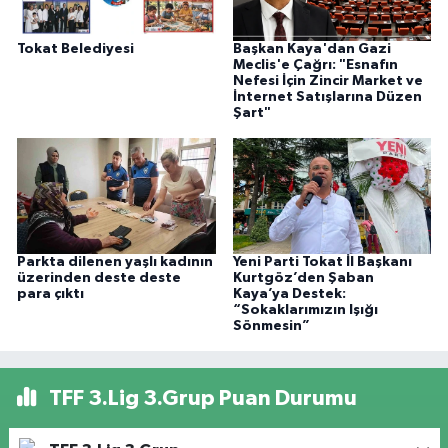
Tokat Belediyesi
Başkan Kaya'dan Gazi
Meclis'e Çağrı: "Esnafın
Nefesi İçin Zincir Market ve
İnternet Satışlarına Düzen
Şart"
Parkta dilenen yaşlı kadının
Yeni Parti Tokat İl Başkanı
üzerinden deste deste
Kurtgöz’den Şaban
para çıktı
Kaya’ya Destek:
“Sokaklarımızın Işığı
Sönmesin”
TFF 3.Lig 3.Grup Puan Durumu