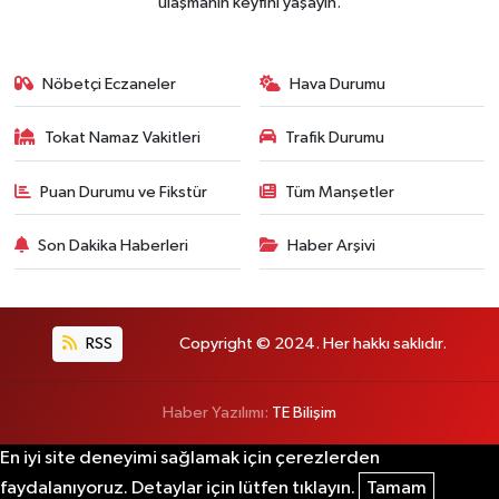
ulaşmanın keyfini yaşayın.
Nöbetçi Eczaneler
Hava Durumu
Tokat Namaz Vakitleri
Trafik Durumu
Puan Durumu ve Fikstür
Tüm Manşetler
Son Dakika Haberleri
Haber Arşivi
RSS
Copyright © 2024. Her hakkı saklıdır.
Haber Yazılımı:
TE Bilişim
En iyi site deneyimi sağlamak için çerezlerden
faydalanıyoruz. Detaylar için lütfen tıklayın.
Tamam