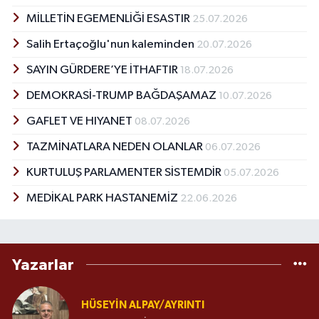
MİLLETİN EGEMENLİĞİ ESASTIR
25.07.2026
Salih Ertaçoğlu'nun kaleminden
20.07.2026
SAYIN GÜRDERE’YE İTHAFTIR
18.07.2026
DEMOKRASİ-TRUMP BAĞDAŞAMAZ
10.07.2026
GAFLET VE HIYANET
08.07.2026
TAZMİNATLARA NEDEN OLANLAR
06.07.2026
KURTULUŞ PARLAMENTER SİSTEMDİR
05.07.2026
MEDİKAL PARK HASTANEMİZ
22.06.2026
Yazarlar
HÜSEYIN ALPAY/AYRINTI