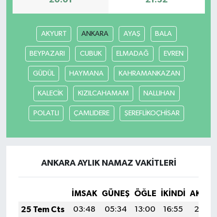
20:01
21:32
AKYURT
ANKARA
AYAŞ
BALA
BEYPAZARI
CUBUK
ELMADAĞ
EVREN
GÜDÜL
HAYMANA
KAHRAMANKAZAN
KALECİK
KIZILCAHAMAM
NALLIHAN
POLATLI
ÇAMLIDERE
ŞEREFLİKOÇHİSAR
ANKARA AYLIK NAMAZ VAKITLERI
İMSAK
GÜNEŞ
ÖĞLE
İKINDI
AKŞA
25 Tem Cts
03:48
05:34
13:00
16:55
20:17