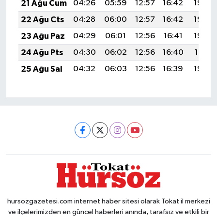
21 Ağu Cum
04:26
05:59
12:57
16:42
19:45
22 Ağu Cts
04:28
06:00
12:57
16:42
19:44
23 Ağu Paz
04:29
06:01
12:56
16:41
19:42
24 Ağu Pts
04:30
06:02
12:56
16:40
19:41
25 Ağu Sal
04:32
06:03
12:56
16:39
19:39
hursozgazetesi.com internet haber sitesi olarak Tokat il merkezi
ve ilçelerimizden en güncel haberleri anında, tarafsız ve etkili bir