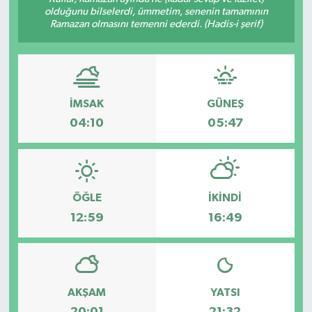
olduğunu bilselerdi, ümmetim, senenin tamamının
Ekonomi
Ramazan olmasını temenni ederdi. (Hadis-i şerif)
Sağlık
Tokat Haber
İMSAK
GÜNEŞ
04:10
05:47
ÖĞLE
İKINDI
12:59
16:49
AKŞAM
YATSI