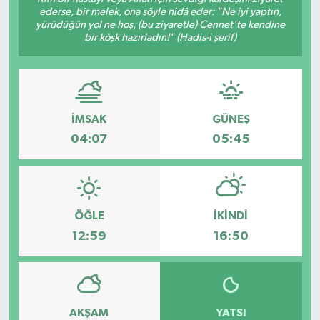
ederse, bir melek, ona şöyle nidâ eder: "Ne iyi yaptın,
Ekonomi
yürüdüğün yol ne hoş, (bu ziyaretle) Cennet'te kendine
bir köşk hazırladın!" (Hadis-i şerif)
Sağlık
Tokat Haber
İMSAK
GÜNEŞ
04:07
05:45
ÖĞLE
İKINDI
12:59
16:50
AKŞAM
YATSI