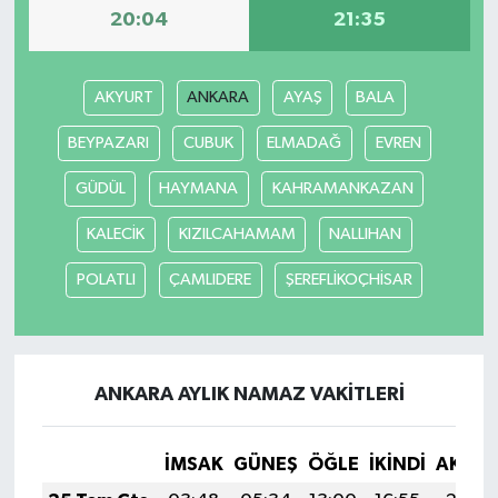
20:04
21:35
AKYURT
ANKARA
AYAŞ
BALA
BEYPAZARI
CUBUK
ELMADAĞ
EVREN
GÜDÜL
HAYMANA
KAHRAMANKAZAN
KALECİK
KIZILCAHAMAM
NALLIHAN
POLATLI
ÇAMLIDERE
ŞEREFLİKOÇHİSAR
ANKARA AYLIK NAMAZ VAKITLERI
İMSAK
GÜNEŞ
ÖĞLE
İKINDI
AKŞA