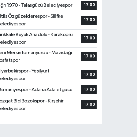
ğrı 1970 - Talasgücü Belediyespor
17:00
itlis Özgüzelderespor - Silifke
17:00
elediyespor
ırıkkale Büyük Anadolu - Karaköprü
17:00
elediyespor
eni Mersin Idmanyurdu - Mazıdağı
17:00
osfatspor
iyarbekirspor - Yeşilyurt
17:00
elediyespor
smaniyespor - Adana Adaletgucu
17:00
ozgat Bld Bozokspor - Kırşehir
17:00
elediyespor