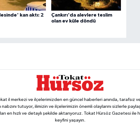
esinde' kan aktı: 2
Çankırı'da alevlere teslim
olan ev küle döndü
 il merkezi ve ilçelerimizden en güncel haberleri anında, tarafsız ve e
 nabzını tutuyor, ilimizin ve ilçelerimizin önemli olaylarını sizlerle pay
arı en hızlı ve detaylı şekilde aktarıyoruz. Tokat Hürsöz Gazetesi il
keyfini yaşayın.