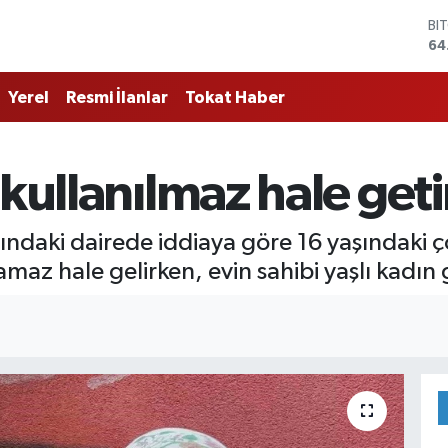
BI
64
DO
47
Yerel
Resmi İlanlar
Tokat Haber
EU
55
ST
64
kullanılmaz hale geti
GR
65
Bİ
tındaki dairede iddiaya göre 16 yaşındaki
13
lamaz hale gelirken, evin sahibi yaşlı kadı