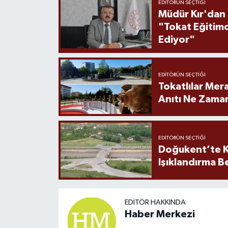
EDITÖRÜN SEÇTIĞI
Müdür Kır'dan
"Tokat Eğitim
Ediyor"
EDITÖRÜN SEÇTIĞI
Tokatlılar Mera
Anıtı Ne Zaman
EDITÖRÜN SEÇTIĞI
Doğukent’te K
Işıklandırma B
EDITÖR HAKKINDA
Haber Merkezi