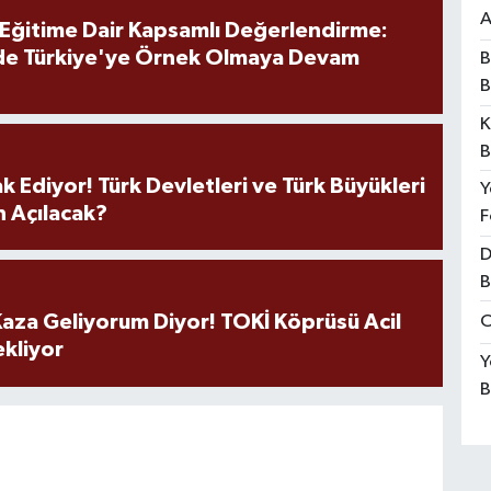
A
 Eğitime Dair Kapsamlı Değerlendirme:
de Türkiye'ye Örnek Olmaya Devam
B
B
K
B
k Ediyor! Türk Devletleri ve Türk Büyükleri
Y
 Açılacak?
F
D
B
aza Geliyorum Diyor! TOKİ Köprüsü Acil
O
ekliyor
Y
B