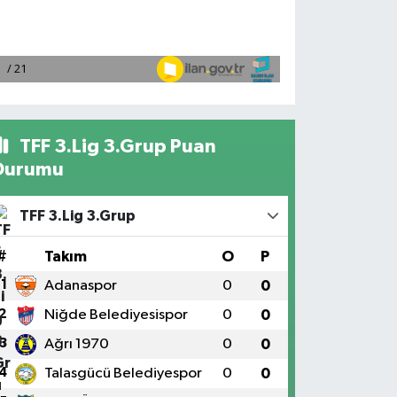
TFF 3.Lig 3.Grup Puan
Durumu
TFF 3.Lig 3.Grup
#
Takım
O
P
1
Adanaspor
0
0
2
Niğde Belediyesispor
0
0
3
Ağrı 1970
0
0
4
Talasgücü Belediyespor
0
0