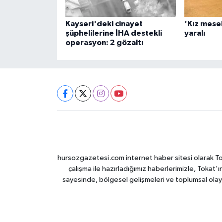
Kayseri'deki cinayet
'Kız mesel
şüphelilerine İHA destekli
yaralı
operasyon: 2 gözaltı
hursozgazetesi.com internet haber sitesi olarak Tokat
çalışma ile hazırladığımız haberlerimizle, Tokat'ın
sayesinde, bölgesel gelişmeleri ve toplumsal olayl