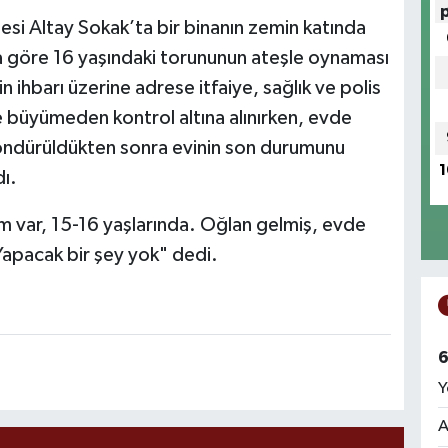
esi Altay Sokak’ta bir binanın zemin katında
a göre 16 yaşındaki torununun ateşle oynaması
n ihbarı üzerine adrese itfaiye, sağlık ve polis
de büyümeden kontrol altına alınırken, evde
öndürüldükten sonra evinin son durumunu
1
ı.
um var, 15-16 yaşlarında. Oğlan gelmiş, evde
Yapacak bir şey yok" dedi.
6
Y
A