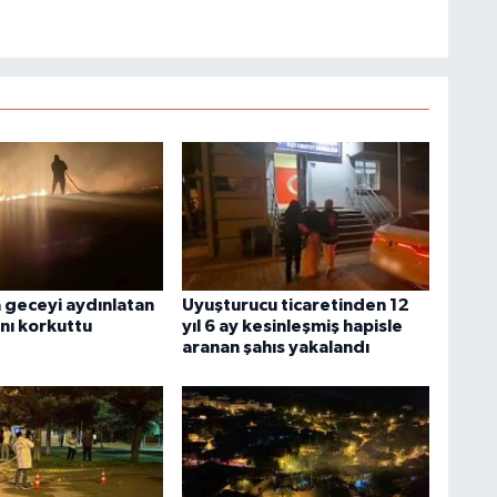
geceyi aydınlatan
Uyuşturucu ticaretinden 12
nı korkuttu
yıl 6 ay kesinleşmiş hapisle
aranan şahıs yakalandı