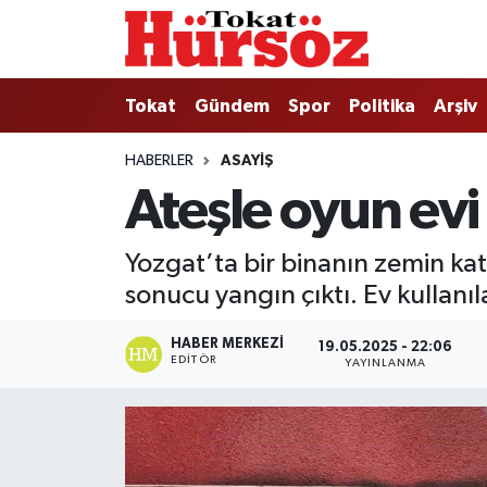
Tokat
Nöbetçi Eczaneler
Tokat
Gündem
Spor
Politika
Arşiv
Türkiye Gündemi
Hava Durumu
HABERLER
ASAYIŞ
Ateşle oyun evi 
Gündem
Tokat Namaz Vakitleri
Asayiş
Trafik Durumu
Yozgat’ta bir binanın zemin ka
sonucu yangın çıktı. Ev kullanı
Spor
Süper Lig Puan Durumu ve Fikstür
HABER MERKEZI
19.05.2025 - 22:06
Politika
Tüm Manşetler
EDITÖR
YAYINLANMA
Tokat Spor
Son Dakika Haberleri
Eğitim
Haber Arşivi