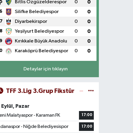
5
Bitlis Özgüzelderespor
0
0
6
Silifke Belediyespor
0
0
7
Diyarbekirspor
0
0
8
Yeşilyurt Belediyespor
0
0
9
Kırıkkale Büyük Anadolu
0
0
0
Karaköprü Belediyespor
0
0
Detaylar için tıklayın
TFF 3.Lig 3.Grup Fikstür
 Eylül, Pazar
eni Malatyaspor - Karaman FK
17:00
danaspor - Niğde Belediyesispor
17:00