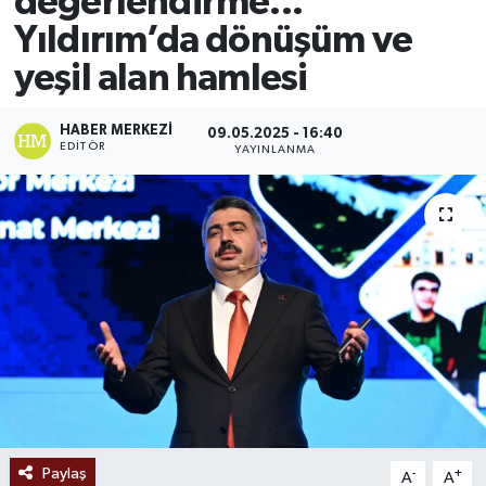
değerlendirme...
Yıldırım’da dönüşüm ve
Ekonomi
yeşil alan hamlesi
Sağlık
HABER MERKEZI
09.05.2025 - 16:40
Tokat Haber
EDITÖR
YAYINLANMA
Paylaş
-
+
A
A