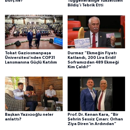
borç ne?
Tuğgeneralliğe Yükseltilen
Bildiş’i Tebrik Etti
Tokat Gaziosmanpaşa
Durmaz “Ekmeğin Fiyatı
Üniversitesi’nden COP31
Katlandı, 200 Lira Eridi!
Lansmanına Güçlü Katılım
Soframızdan 489 Ekmeği
Kim Çaldı?”
Başkan Yazıcıoğlu neler
Prof. Dr. Kenan Kara, “Bir
anlattı?
Şehrin Sessiz Çınarı: Orhan
Ziya Diren'in Ardından”