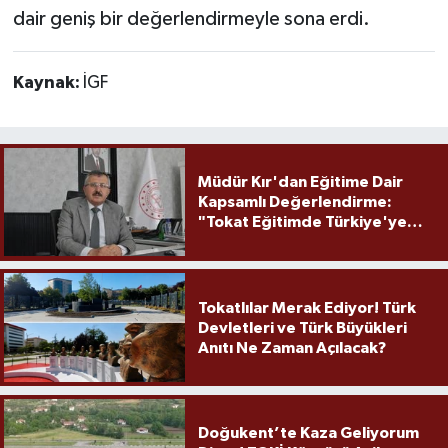
dair geniş bir değerlendirmeyle sona erdi.
Kaynak:
İGF
Müdür Kır'dan Eğitime Dair
Kapsamlı Değerlendirme:
"Tokat Eğitimde Türkiye'ye
Örnek Olmaya Devam Ediyor"
Tokatlılar Merak Ediyor! Türk
Devletleri ve Türk Büyükleri
Anıtı Ne Zaman Açılacak?
Doğukent’te Kaza Geliyorum