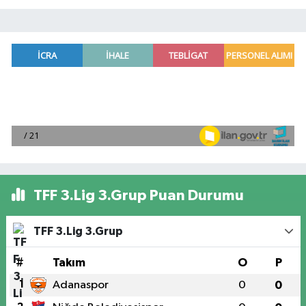
TFF 3.Lig 3.Grup Puan Durumu
TFF 3.Lig 3.Grup
#
Takım
O
P
1
Adanaspor
0
0