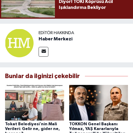
Diyor! TOKİ Köprüsü Acil
Işıklandırma Bekliyor
EDITÖR HAKKINDA
Haber Merkezi
Bunlar da ilginizi çekebilir
Tokat Belediyesi’nin Mali
TOKKON Genel Başkanı
Verileri: Gelir ne, gider ne,
Yılmaz, YAŞ Kararlarıyla