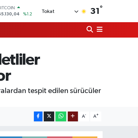
BITCOIN
°
31
Tokat
65.130,04
%1.2
DOLAR
47,7069
%0.17
EURO
55,0265
%0.01
STERLİN
64,1897
%0.02
tliler
GRAM ALTIN
6618.49
%2.12
BİST100
or
13.887
%64
alardan tespit edilen sürücüler
-
+
A
A