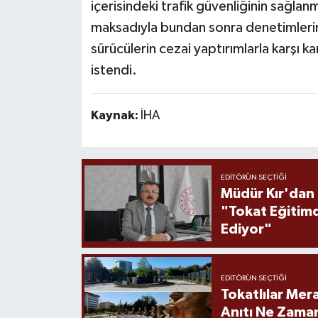
içerisindeki trafik güvenliğinin sağlan
maksadıyla bundan sonra denetimlerin d
sürücülerin cezai yaptırımlarla karşı k
istendi.
Kaynak:
İHA
EDITÖRÜN SEÇTIĞI
Müdür Kır'dan
"Tokat Eğitim
Ediyor"
EDITÖRÜN SEÇTIĞI
Tokatlılar Mera
Anıtı Ne Zaman