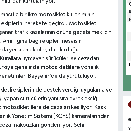
rımlardan kurtulamıyor.
ması ile birlikte motosiklet kullanımının
ekiplerini harekete geçirdi. Motosiklet
şanan trafik kazalarının önüne geçebilmek için
u Amirliğine bağlı ekipler mesaisini
rda yer alan ekipler, durdurduğu
 Kurallara uymayan sürücüler ise cezadan
1
kiye genelinde motosikletlilere yönelik
 denetimleri Beyşehir’de de yürütülüyor.
kletli ekiplerin de destek verdiği uygulama ve
iği yapan sürücülerin yanı sıra evrak eksiği
z motosikletlilere de cezaları kesiliyor. Kask
enlik Yönetim Sistemi (KGYS) kameralarından
6
 ceza makbuzları gönderiliyor. Şehir
Y