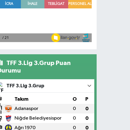
TFF 3.Lig 3.Grup Puan
Durumu
TFF 3.Lig 3.Grup
#
Takım
O
P
1
Adanaspor
0
0
2
Niğde Belediyesispor
0
0
3
Ağrı 1970
0
0