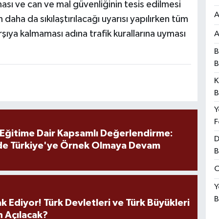
ması ve can ve mal güvenliğinin tesis edilmesi
A
aha da sıkılaştırılacağı uyarısı yapılırken tüm
arşıya kalmaması adına trafik kurallarına uyması
A
B
B
K
B
Y
F
 Eğitime Dair Kapsamlı Değerlendirme:
D
de Türkiye'ye Örnek Olmaya Devam
B
O
Y
B
k Ediyor! Türk Devletleri ve Türk Büyükleri
 Açılacak?