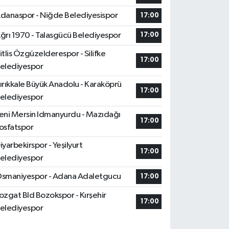
danaspor - Niğde Belediyesispor
17:00
ğrı 1970 - Talasgücü Belediyespor
17:00
itlis Özgüzelderespor - Silifke
17:00
elediyespor
ırıkkale Büyük Anadolu - Karaköprü
17:00
elediyespor
eni Mersin Idmanyurdu - Mazıdağı
17:00
osfatspor
iyarbekirspor - Yeşilyurt
17:00
elediyespor
smaniyespor - Adana Adaletgucu
17:00
ozgat Bld Bozokspor - Kırşehir
17:00
elediyespor