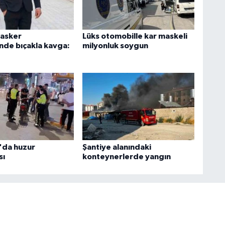
 asker
Lüks otomobille kar maskeli
nde bıçakla kavga:
milyonluk soygun
'da huzur
Şantiye alanındaki
sı
konteynerlerde yangın