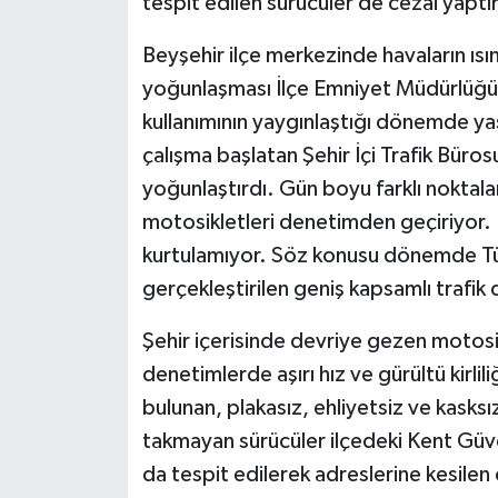
tespit edilen sürücüler de cezai yaptı
Beyşehir ilçe merkezinde havaların ısın
yoğunlaşması İlçe Emniyet Müdürlüğü 
kullanımının yaygınlaştığı dönemde ya
çalışma başlatan Şehir İçi Trafik Büros
yoğunlaştırdı. Gün boyu farklı noktala
motosikletleri denetimden geçiriyor.
kurtulamıyor. Söz konusu dönemde Tür
gerçekleştirilen geniş kapsamlı trafik
Şehir içerisinde devriye gezen motosi
denetimlerde aşırı hız ve gürültü kirlil
bulunan, plakasız, ehliyetsiz ve kasksı
takmayan sürücüler ilçedeki Kent Güv
da tespit edilerek adreslerine kesilen