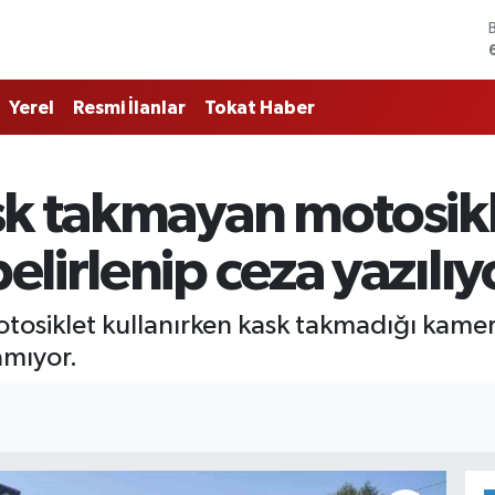
Yerel
Resmi İlanlar
Tokat Haber
k takmayan motosikle
lirlenip ceza yazılıy
otosiklet kullanırken kask takmadığı kamer
amıyor.