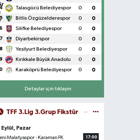
4
Talasgücü Belediyespor
0
0
5
Bitlis Özgüzelderespor
0
0
6
Silifke Belediyespor
0
0
7
Diyarbekirspor
0
0
8
Yeşilyurt Belediyespor
0
0
9
Kırıkkale Büyük Anadolu
0
0
0
Karaköprü Belediyespor
0
0
Detaylar için tıklayın
TFF 3.Lig 3.Grup Fikstür
 Eylül, Pazar
eni Malatyaspor - Karaman FK
17:00