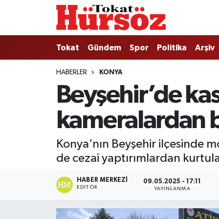
Tokat
Nöbetçi Eczaneler
Tokat
Gündem
Spor
Politika
Arşiv
Türkiye Gündemi
Hava Durumu
HABERLER
KONYA
Beyşehir’de kas
Gündem
Tokat Namaz Vakitleri
kameralardan be
Asayiş
Trafik Durumu
Spor
Süper Lig Puan Durumu ve Fikstür
Konya’nın Beyşehir ilçesinde m
de cezai yaptırımlardan kurtul
Politika
Tüm Manşetler
HABER MERKEZI
09.05.2025 - 17:11
Tokat Spor
Son Dakika Haberleri
EDITÖR
YAYINLANMA
Eğitim
Haber Arşivi