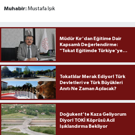
Muhabir:
Mustafa Işık
Müdür Kır'dan Eğitime Dair
Kapsamlı Değerlendirme:
"Tokat Eğitimde Türkiye'ye
Örnek Olmaya Devam Ediyor"
Tokatlılar Merak Ediyor! Türk
Devletleri ve Türk Büyükleri
Anıtı Ne Zaman Açılacak?
Doğukent’te Kaza Geliyorum
Diyor! TOKİ Köprüsü Acil
Işıklandırma Bekliyor