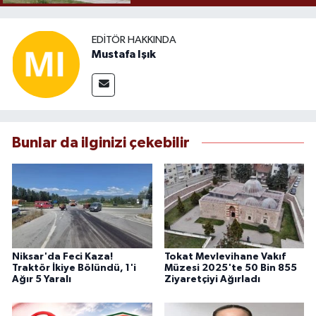
EDITÖR HAKKINDA
Mustafa Işık
Bunlar da ilginizi çekebilir
Niksar'da Feci Kaza!
Tokat Mevlevihane Vakıf
Traktör İkiye Bölündü, 1'i
Müzesi 2025'te 50 Bin 855
Ağır 5 Yaralı
Ziyaretçiyi Ağırladı