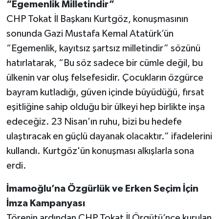
“Egemenlik Milletindir”
CHP Tokat İl Başkanı Kurtgöz, konuşmasının
sonunda Gazi Mustafa Kemal Atatürk’ün
“Egemenlik, kayıtsız şartsız milletindir” sözünü
hatırlatarak, “Bu söz sadece bir cümle değil, bu
ülkenin var oluş felsefesidir. Çocukların özgürce
bayram kutladığı, güven içinde büyüdüğü, fırsat
eşitliğine sahip olduğu bir ülkeyi hep birlikte inşa
edeceğiz. 23 Nisan’ın ruhu, bizi bu hedefe
ulaştıracak en güçlü dayanak olacaktır.” ifadelerini
kullandı. Kurtgöz'ün konuşması alkışlarla sona
erdi.
İmamoğlu’na Özgürlük ve Erken Seçim İçin
İmza Kampanyası
Törenin ardından CHP Tokat İl Örgütü’nce kurulan