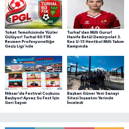
Tokat Temsilcisinde Yüzler
Turhal’dan Milli Gurur!
Gülüyor! Turhal 60 FSK
Hanife Betül Demirpolat 3.
Resmen Profesyonelliğe
Kez U-15 Hentbol Milli Takım
Geçiş Ligi'nde
Kampında
Niksar’da Festival Coşkusu
Başkan Güner Yeni Sanayi
Başlıyor! Ayvaz Su Fest İçin
Sitesi İnşaatını Yerinde
Geri Sayım
İnceledi