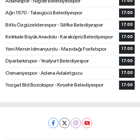
Adanaspor - Niğde Belediyesispor
17:00
Ağrı 1970 - Talasgücü Belediyespor
17:00
Bitlis Özgüzelderespor - Silifke Belediyespor
17:00
Kırıkkale Büyük Anadolu - Karaköprü Belediyespor
17:00
Yeni Mersin Idmanyurdu - Mazıdağı Fosfatspor
17:00
Diyarbekirspor - Yeşilyurt Belediyespor
17:00
Osmaniyespor - Adana Adaletgucu
17:00
Yozgat Bld Bozokspor - Kırşehir Belediyespor
17:00