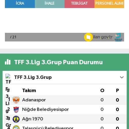
TFF 3.Lig 3.Grup Puan Durumu
TFF 3.Lig 3.Grup
#
Takım
O
P
1
Adanaspor
0
0
2
Niğde Belediyesispor
0
0
3
Ağrı 1970
0
0
4
Talasgücü Belediyespor
0
0