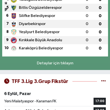
5
Bitlis Özgüzelderespor
0
0
6
Silifke Belediyespor
0
0
7
Diyarbekirspor
0
0
8
Yeşilyurt Belediyespor
0
0
9
Kırıkkale Büyük Anadolu
0
0
10
Karaköprü Belediyespor
0
0
Detaylar için tıklayın
TFF 3.Lig 3.Grup Fikstür
6 Eylül, Pazar
Yeni Malatyaspor - Karaman FK
17:00