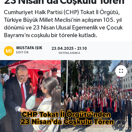
23 Nisan’da Coşkulu Tören
Ekonomi
Cumhuriyet Halk Partisi (CHP) Tokat İl Örgütü,
Türkiye Büyük Millet Meclisi’nin açılışının 105. yıl
Sağlık
dönümü ve 23 Nisan Ulusal Egemenlik ve Çocuk
Bayramı’nı coşkulu bir törenle kutladı.
Tokat Haber
MUSTAFA IŞIK
23.04.2025 - 21:10
EDITÖR
YAYINLANMA