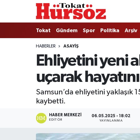
Tokat
Nöbetçi Eczaneler
Tokat
Gündem
Spor
Politika
Arşiv
Türkiye Gündemi
Hava Durumu
HABERLER
ASAYIŞ
Ehliyetini yeni 
Gündem
Tokat Namaz Vakitleri
uçarak hayatını
Asayiş
Trafik Durumu
Spor
Süper Lig Puan Durumu ve Fikstür
Samsun’da ehliyetini yaklaşık 1
kaybetti.
Politika
Tüm Manşetler
HABER MERKEZI
06.05.2025 - 18:02
Tokat Spor
Son Dakika Haberleri
EDITÖR
YAYINLANMA
Eğitim
Haber Arşivi