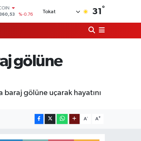
°
TCOIN
31
Tokat
360,53
%-0.76
LAR
,7069
%0.17
RO
,0265
%0.01
RLİN
1897
%0.02
raj gölüne
AM ALTIN
8.49
%2.12
T100
887
%64
a baraj gölüne uçarak hayatını
-
+
A
A