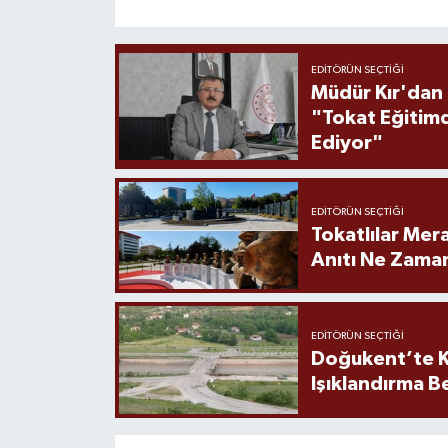
EDITÖRÜN SEÇTIĞI
Müdür Kır'dan
"Tokat Eğitim
Ediyor"
EDITÖRÜN SEÇTIĞI
Tokatlılar Mera
Anıtı Ne Zaman
EDITÖRÜN SEÇTIĞI
Doğukent’te K
Işıklandırma B