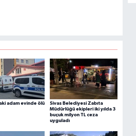
aki adam evinde ölü
Sivas Belediyesi Zabıta
Müdürlüğü ekipleri iki yılda 3
buçuk milyon TL ceza
uyguladı