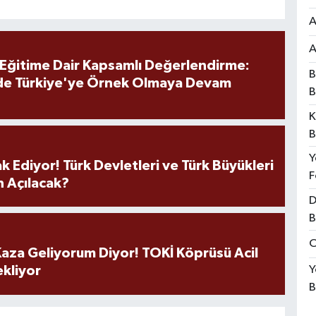
A
A
 Eğitime Dair Kapsamlı Değerlendirme:
B
de Türkiye'ye Örnek Olmaya Devam
B
K
B
Y
k Ediyor! Türk Devletleri ve Türk Büyükleri
F
 Açılacak?
D
B
O
aza Geliyorum Diyor! TOKİ Köprüsü Acil
Y
ekliyor
B