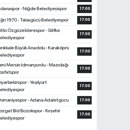
danaspor - Niğde Belediyesispor
17:00
ğrı 1970 - Talasgücü Belediyespor
17:00
itlis Özgüzelderespor - Silifke
17:00
elediyespor
ırıkkale Büyük Anadolu - Karaköprü
17:00
elediyespor
eni Mersin Idmanyurdu - Mazıdağı
17:00
osfatspor
iyarbekirspor - Yeşilyurt
17:00
elediyespor
smaniyespor - Adana Adaletgucu
17:00
ozgat Bld Bozokspor - Kırşehir
17:00
elediyespor