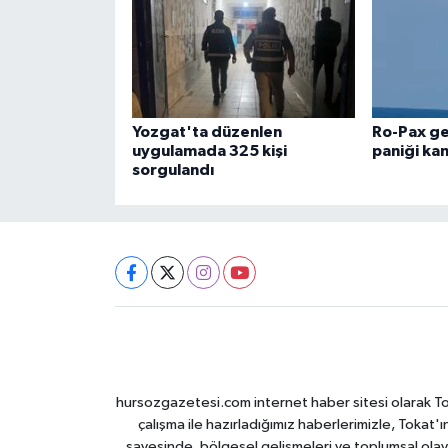
Yozgat'ta düzenlen
Ro-Pax g
uygulamada 325 kişi
paniği ka
sorgulandı
hursozgazetesi.com internet haber sitesi olarak Tokat
çalışma ile hazırladığımız haberlerimizle, Tokat'ın
sayesinde, bölgesel gelişmeleri ve toplumsal olayl