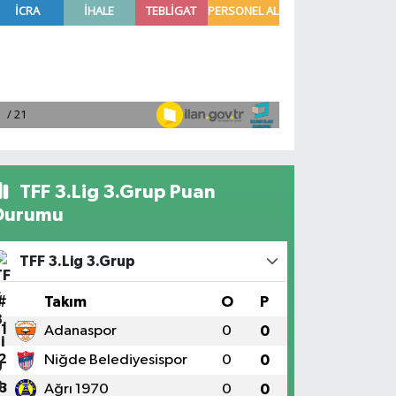
TFF 3.Lig 3.Grup Puan
Durumu
TFF 3.Lig 3.Grup
#
Takım
O
P
1
Adanaspor
0
0
2
Niğde Belediyesispor
0
0
3
Ağrı 1970
0
0