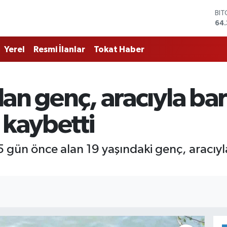
BI
64.
DO
47
Yerel
Resmi İlanlar
Tokat Haber
EU
55
STE
64,
alan genç, aracıyla ba
GR
661
BİS
 kaybetti
13.
5 gün önce alan 19 yaşındaki genç, aracıyl