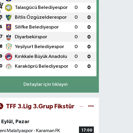
4
Talasgücü Belediyespor
0
0
5
Bitlis Özgüzelderespor
0
0
6
Silifke Belediyespor
0
0
7
Diyarbekirspor
0
0
8
Yeşilyurt Belediyespor
0
0
9
Kırıkkale Büyük Anadolu
0
0
0
Karaköprü Belediyespor
0
0
Detaylar için tıklayın
TFF 3.Lig 3.Grup Fikstür
 Eylül, Pazar
eni Malatyaspor - Karaman FK
17:00