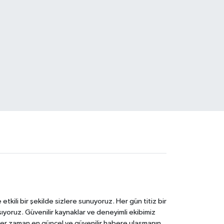
tkili bir şekilde sizlere sunuyoruz. Her gün titiz bir
laşıyoruz. Güvenilir kaynaklar ve deneyimli ekibimiz
e her zaman en güncel ve güvenilir habere ulaşmanın