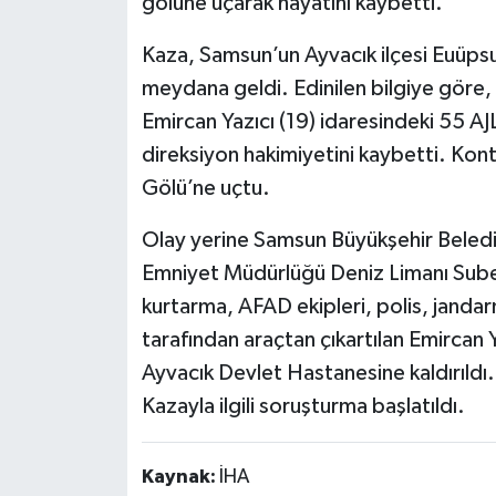
gölüne uçarak hayatını kaybetti.
Kaza, Samsun’un Ayvacık ilçesi Euüpsu
meydana geldi. Edinilen bilgiye göre, 
Emircan Yazıcı (19) idaresindeki 55 AJ
direksiyon hakimiyetini kaybetti. Kon
Gölü’ne uçtu.
Olay yerine Samsun Büyükşehir Belediy
Emniyet Müdürlüğü Deniz Limanı Sube
kurtarma, AFAD ekipleri, polis, jandar
tarafından araçtan çıkartılan Emircan Y
Ayvacık Devlet Hastanesine kaldırıldı. 
Kazayla ilgili soruşturma başlatıldı.
Kaynak:
İHA