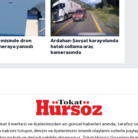
emisinde dron
Ardahan-Şavşat karayolunda
meraya yansıdı
hatalı sollama araç
kamerasında
 il merkezi ve ilçelerimizden en güncel haberleri anında, tarafsız ve e
 nabzını tutuyor, ilimizin ve ilçelerimizin önemli olaylarını sizlerle pay
arı en hızlı ve detaylı şekilde aktarıyoruz. Tokat Hürsöz Gazetesi il