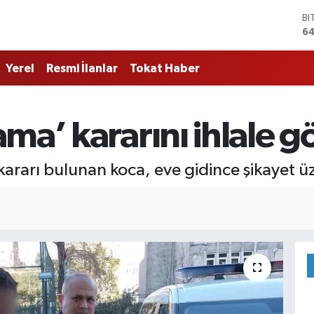
BI
64
D
4
Yerel
Resmi İlanlar
Tokat Haber
E
5
ST
64
ma’ kararını ihlale gö
GR
65
Bİ
kararı bulunan koca, eve gidince şikayet üz
13