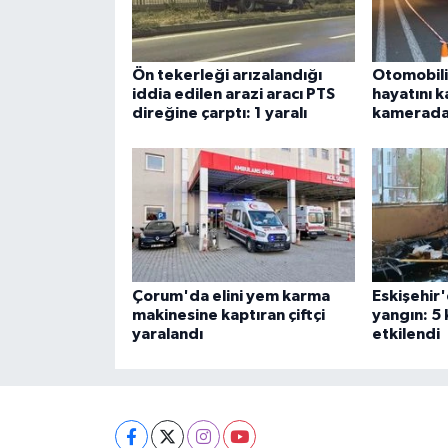
Ön tekerleği arızalandığı
Otomobili
iddia edilen arazi aracı PTS
hayatını k
direğine çarptı: 1 yaralı
kamerad
Çorum'da elini yem karma
Eskişehir'
makinesine kaptıran çiftçi
yangın: 5
yaralandı
etkilendi