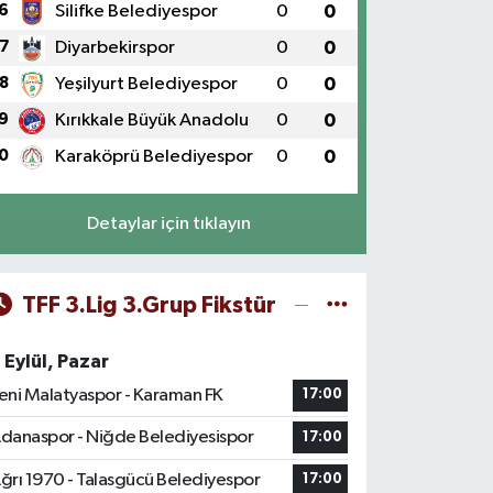
6
Silifke Belediyespor
0
0
7
Diyarbekirspor
0
0
8
Yeşilyurt Belediyespor
0
0
9
Kırıkkale Büyük Anadolu
0
0
0
Karaköprü Belediyespor
0
0
Detaylar için tıklayın
TFF 3.Lig 3.Grup Fikstür
 Eylül, Pazar
eni Malatyaspor - Karaman FK
17:00
danaspor - Niğde Belediyesispor
17:00
ğrı 1970 - Talasgücü Belediyespor
17:00