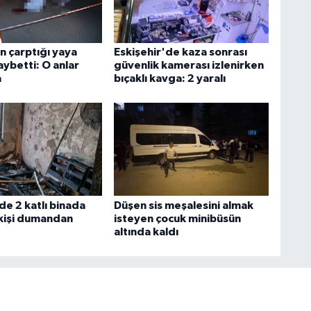
n çarptığı yaya
Eskişehir'de kaza sonrası
aybetti: O anlar
güvenlik kamerası izlenirken
a
bıçaklı kavga: 2 yaralı
de 2 katlı binada
Düşen sis meşalesini almak
 kişi dumandan
isteyen çocuk minibüsün
altında kaldı