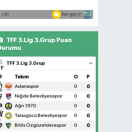
TFF 3.Lig 3.Grup Puan
Durumu
TFF 3.Lig 3.Grup
#
Takım
O
P
1
Adanaspor
0
0
2
Niğde Belediyesispor
0
0
3
Ağrı 1970
0
0
4
Talasgücü Belediyespor
0
0
5
Bitlis Özgüzelderespor
0
0