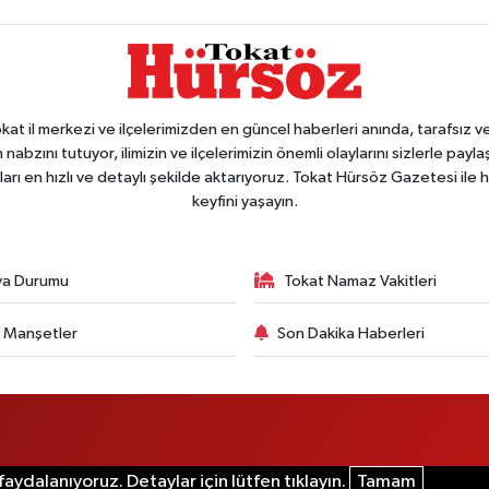
 il merkezi ve ilçelerimizden en güncel haberleri anında, tarafsız ve e
 nabzını tutuyor, ilimizin ve ilçelerimizin önemli olaylarını sizlerle pay
arı en hızlı ve detaylı şekilde aktarıyoruz. Tokat Hürsöz Gazetesi il
keyfini yaşayın.
va Durumu
Tokat Namaz Vakitleri
 Manşetler
Son Dakika Haberleri
aydalanıyoruz. Detaylar için lütfen tıklayın.
Tamam