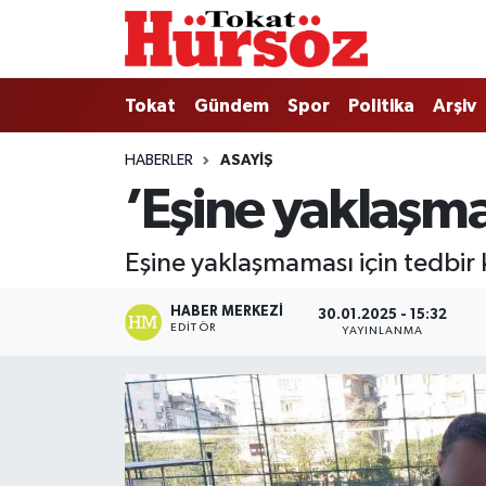
Tokat
Nöbetçi Eczaneler
Tokat
Gündem
Spor
Politika
Arşiv
Türkiye Gündemi
Hava Durumu
HABERLER
ASAYIŞ
’Eşine yaklaşma
Gündem
Tokat Namaz Vakitleri
Asayiş
Trafik Durumu
Eşine yaklaşmaması için tedbir 
Spor
Süper Lig Puan Durumu ve Fikstür
HABER MERKEZI
30.01.2025 - 15:32
EDITÖR
YAYINLANMA
Politika
Tüm Manşetler
Tokat Spor
Son Dakika Haberleri
Eğitim
Haber Arşivi