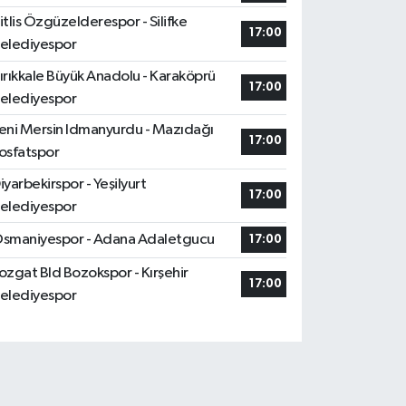
itlis Özgüzelderespor - Silifke
17:00
elediyespor
ırıkkale Büyük Anadolu - Karaköprü
17:00
elediyespor
eni Mersin Idmanyurdu - Mazıdağı
17:00
osfatspor
iyarbekirspor - Yeşilyurt
17:00
elediyespor
smaniyespor - Adana Adaletgucu
17:00
ozgat Bld Bozokspor - Kırşehir
17:00
elediyespor