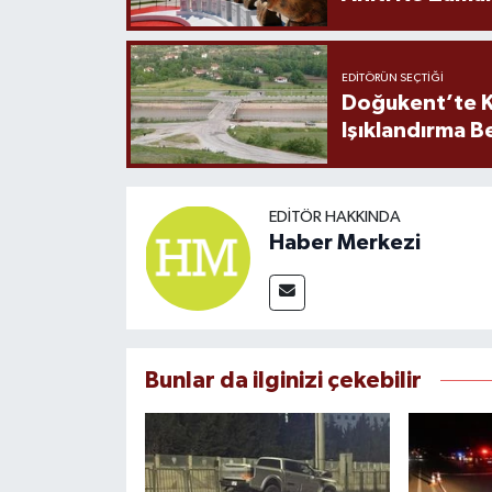
EDITÖRÜN SEÇTIĞI
Doğukent’te K
Işıklandırma B
EDITÖR HAKKINDA
Haber Merkezi
Bunlar da ilginizi çekebilir