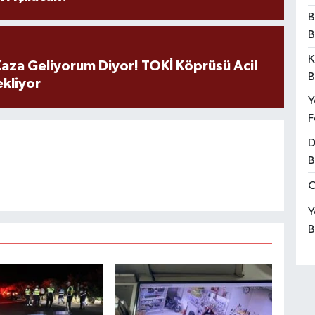
B
B
K
aza Geliyorum Diyor! TOKİ Köprüsü Acil
B
ekliyor
Y
F
D
B
O
Y
B