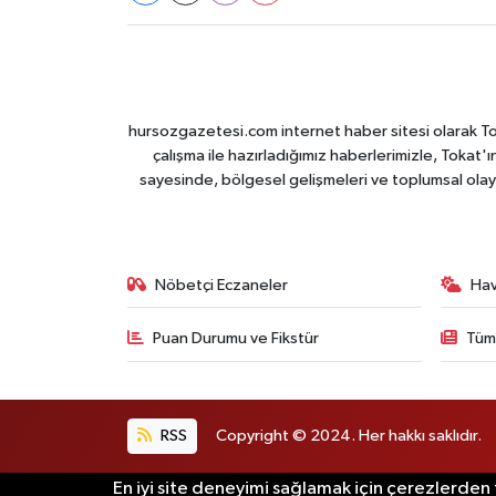
hursozgazetesi.com internet haber sitesi olarak Tokat
çalışma ile hazırladığımız haberlerimizle, Tokat'ın
sayesinde, bölgesel gelişmeleri ve toplumsal olayl
Nöbetçi Eczaneler
Ha
Puan Durumu ve Fikstür
Tüm
RSS
Copyright © 2024. Her hakkı saklıdır.
En iyi site deneyimi sağlamak için çerezlerden f