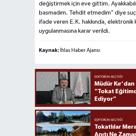
değiştirmek için eve gittim. Ayakkabı
basmadım. Tehdit etmedim" diye suç
ifade veren E.K. hakkında, elektronik 
uygulanmasına karar verildi.
Kaynak:
İhlas Haber Ajansı
EDITÖRÜN SEÇTIĞI
Müdür Kır'dan
"Tokat Eğitim
Ediyor"
EDITÖRÜN SEÇTIĞI
Tokatlılar Mera
Anıtı Ne Zaman