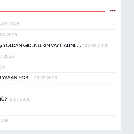
6.08.2026
.08.2026
IŞ YOLDAN GİDENLERİN VAY HALİNE…”
02.08.2026
07.2026
026
İR YAŞANIYOR…
26.07.2026
MÜ?
19.07.2026
2026