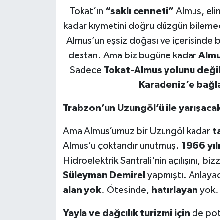
Tokat’ın
“saklı cenneti”
Almus, elim
Ekonomi
kadar kıymetini doğru düzgün bilemedi
Almus’un eşsiz doğası ve içerisinde b
Sağlık
destan. Ama biz bugüne kadar
Almu
Tokat Haber
Sadece
Tokat-Almus yolunu deği
Karadeniz’e bağl
Trabzon’un Uzungöl’ü ile yarışaca
Ama Almus’umuz bir Uzungöl kadar
ta
Almus’u çoktandır unutmuş.
1966 yı
Hidroelektrik Santrali'nin açılışını, 
Süleyman Demirel
yapmıştı. Anlaya
alan yok
. Ötesinde,
hatırlayan
yok.
Yayla ve dağcılık turizmi için
de pota