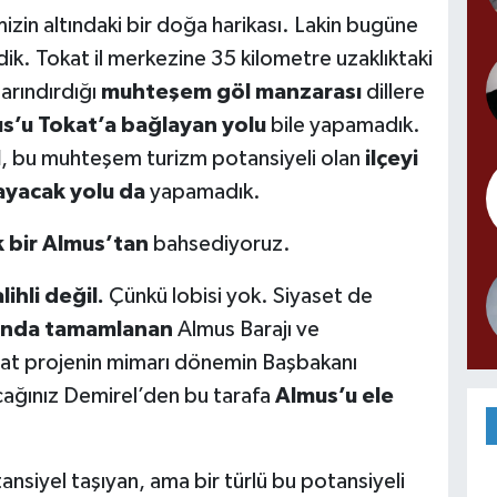
izin altındaki bir doğa harikası. Lakin bugüne
k. Tokat il merkezine 35 kilometre uzaklıktaki
arındırdığı
muhteşem göl manzarası
dillere
s’u Tokat’a bağlayan yolu
bile yapamadık.
l
, bu muhteşem turizm potansiyeli olan
ilçeyi
ayacak yolu da
yapamadık.
k bir Almus’tan
bahsediyoruz.
lihli değil.
Çünkü lobisi yok. Siyaset de
lında tamamlanan
Almus Barajı ve
bizzat projenin mimarı dönemin Başbakanı
cağınız Demirel’den bu tarafa
Almus’u ele
nsiyel taşıyan, ama bir türlü bu potansiyeli