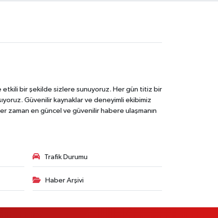
tkili bir şekilde sizlere sunuyoruz. Her gün titiz bir
laşıyoruz. Güvenilir kaynaklar ve deneyimli ekibimiz
e her zaman en güncel ve güvenilir habere ulaşmanın
Trafik Durumu
Haber Arşivi