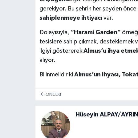
gerekiyor. Bu şehrin her şeyden önce
sahiplenmeye ihtiyacı
var.
Dolayısıyla,
“Harami Garden”
örneği
tesislere sahip çıkmak, desteklemek 
ilgiyi göstererek
Almus’u ihya etme
alıyor.
Bilinmelidir ki
Almus’un ihyası, Tokat
ÖNCEKI
Hüseyin ALPAY/AYRIN