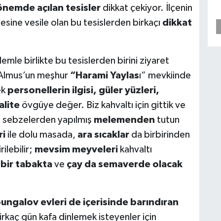
nemde açılan tesisler
dikkat çekiyor. İlçenin
sine vesile olan bu tesislerden birkaçı
dikkat
le birlikte bu tesislerden birini ziyaret
, Almus’un meşhur
“Harami Yaylas
ı” mevkiinde
ek
personellerin ilgisi, güler yüzleri,
alite
övgüye değer. Biz kahvaltı için gittik ve
e sebzelerden yapılmış
melemenden
tutun
ri
ile dolu masada,
ara sıcaklar
da birbirinden
ilebilir;
mevsim meyveleri
kahvaltı
ı bir tabakta
ve
çay da semaverde olacak
ungalov evleri de içerisinde barındıran
irkaç gün kafa dinlemek isteyenler için