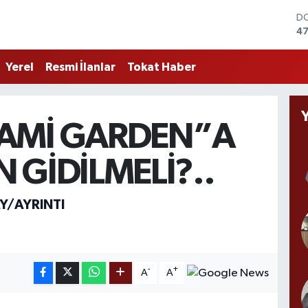
D
47
E
55
Yerel
Resmi İlanlar
Tokat Haber
ST
64
GR
66
AMİ GARDEN”A
Bİ
13
BI
 GİDİLMELİ?..
64
Y/AYRINTI
-
+
A
A