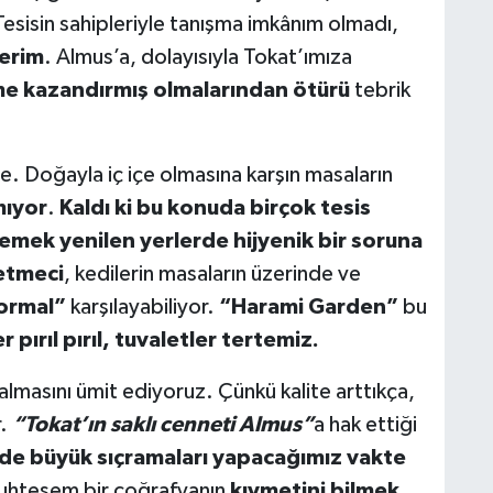
sisin sahipleriyle tanışma imkânım olmadı,
terim
. Almus’a, dolayısıyla Tokat’ımıza
etme kazandırmış olmalarından ötürü
tebrik
e. Doğayla iç içe olmasına karşın masaların
mıyor
.
Kaldı ki bu konuda birçok tesis
yemek yenilen yerlerde hijyenik bir soruna
etmeci
, kedilerin masaların üzerinde ve
ormal”
karşılayabiliyor.
“Harami Garden”
bu
r pırıl pırıl, tuvaletler tertemiz.
almasını ümit ediyoruz. Çünkü kalite arttıkça,
r.
“Tokat’ın saklı cenneti Almus”
a hak ettiği
de büyük sıçramaları yapacağımız vakte
uhteşem bir coğrafyanın
kıymetini bilmek