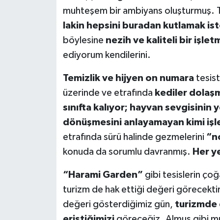
muhteşem bir ambiyans oluşturmuş. Te
lakin hepsini buradan kutlamak is
böylesine
nezih ve kaliteli bir işl
ediyorum kendilerini.
Temizlik ve hijyen on numara
tesist
üzerinde ve etrafında
kediler dolaş
sınıfta kalıyor; hayvan sevgisinin 
dönüşmesini anlayamayan kimi işl
etrafında sürü halinde gezmelerini
“n
konuda da sorumlu davranmış.
Her ye
“Harami Garden”
gibi tesislerin çoğ
turizm de hak ettiği değeri görecekti
değeri gösterdiğimiz gün,
turizmde 
eriştiğimizi
göreceğiz. Almus gibi m