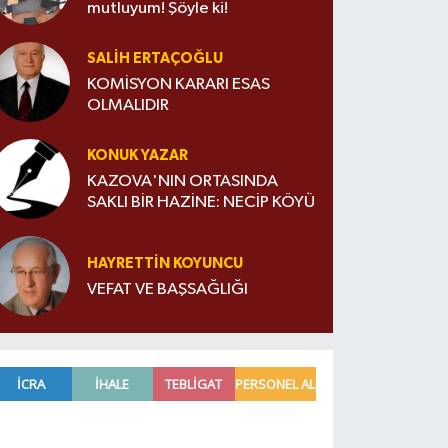
mutluyum! Şöyle ki!
SALIH ERTAÇOĞLU
KOMİSYON KARARI ESAS
OLMALIDIR
KONUK YAZAR
KAZOVA'NIN ORTASINDA
SAKLI BİR HAZİNE: NECİP KÖYÜ
HAYRETTIN KOYUNCU
VEFAT VE BAŞSAĞLIĞI