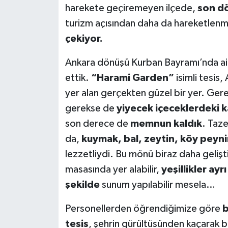
harekete geçiremeyen ilçede,
son dö
turizm açısından daha da hareketlenme
çekiyor.
Ankara dönüşü Kurban Bayramı’nda ailem
ettik.
“Harami Garden”
isimli tesis
yer alan gerçekten güzel bir yer. Ger
gerekse de
yiyecek içeceklerdeki k
son derece de
memnun kaldık
. Taz
da,
kuymak, bal, zeytin, köy peyni
lezzetliydi. Bu mönü biraz daha geliştir
masasında yer alabilir,
yeşillikler ayr
şekilde
sunum yapılabilir mesela…
Personellerden öğrendiğimize göre
b
tesis
, şehrin gürültüsünden kaçarak b