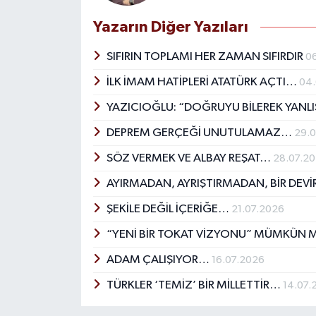
Yazarın Diğer Yazıları
SIFIRIN TOPLAMI HER ZAMAN SIFIRDIR
0
İLK İMAM HATİPLERİ ATATÜRK AÇTI…
04
YAZICIOĞLU: “DOĞRUYU BİLEREK YANL
DEPREM GERÇEĞİ UNUTULAMAZ…
29.
SÖZ VERMEK VE ALBAY REŞAT…
28.07.2
AYIRMADAN, AYRIŞTIRMADAN, BİR DEV
ŞEKİLE DEĞİL İÇERİĞE…
21.07.2026
“YENİ BİR TOKAT VİZYONU” MÜMKÜN 
ADAM ÇALIŞIYOR…
16.07.2026
TÜRKLER ‘TEMİZ’ BİR MİLLETTİR…
14.07.