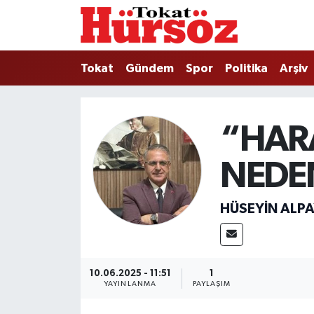
Tokat
Nöbetçi Eczaneler
Tokat
Gündem
Spor
Politika
Arşiv
Türkiye Gündemi
Hava Durumu
Gündem
Tokat Namaz Vakitleri
“HAR
Asayiş
Trafik Durumu
NEDEN
Spor
Süper Lig Puan Durumu ve Fikstür
HÜSEYIN ALPA
Politika
Tüm Manşetler
Tokat Spor
Son Dakika Haberleri
10.06.2025 - 11:51
1
YAYINLANMA
PAYLAŞIM
Eğitim
Haber Arşivi