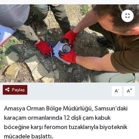
Ekonomi
Sağlık
Tokat Haber
Paylaş
-
+
A
A
Amasya Orman Bölge Müdürlüğü, Samsun’daki
karaçam ormanlarında 12 dişli çam kabuk
böceğine karşı feromon tuzaklarıyla biyoteknik
mücadele başlattı.