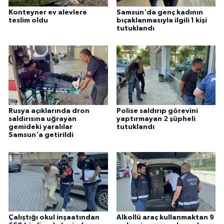
Konteyner ev alevlere
Samsun'da genç kadının
teslim oldu
bıçaklanmasıyla ilgili 1 kişi
tutuklandı
Rusya açıklarında dron
Polise saldırıp görevini
saldırısına uğrayan
yaptırmayan 2 şüpheli
gemideki yaralılar
tutuklandı
Samsun'a getirildi
Çalıştığı okul inşaatından
Alkollü araç kullanmaktan 9