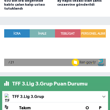
650 bin lira değerinde
ay hapis cezası olan şahıs
kablo çalan kalıp ustası
cezaevine gönderildi
tutuklandı
TFF 3.Lig 3.Grup Puan Durumu
TFF 3.Lig 3.Grup
#
Takım
O
P