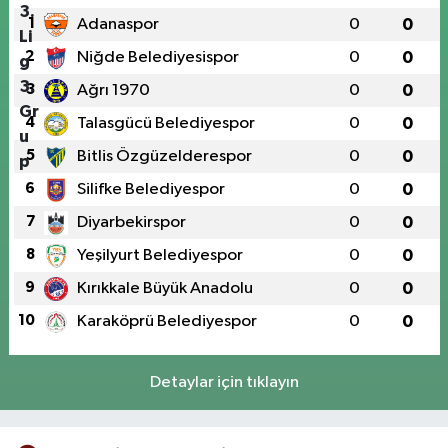
1
Adanaspor
0
0
2
Niğde Belediyesispor
0
0
3
Ağrı 1970
0
0
4
Talasgücü Belediyespor
0
0
5
Bitlis Özgüzelderespor
0
0
6
Silifke Belediyespor
0
0
7
Diyarbekirspor
0
0
8
Yeşilyurt Belediyespor
0
0
9
Kırıkkale Büyük Anadolu
0
0
10
Karaköprü Belediyespor
0
0
Detaylar için tıklayın