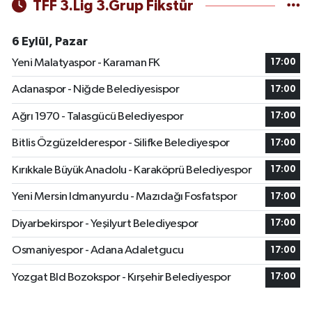
TFF 3.Lig 3.Grup Fikstür
6 Eylül, Pazar
Yeni Malatyaspor - Karaman FK
17:00
Adanaspor - Niğde Belediyesispor
17:00
Ağrı 1970 - Talasgücü Belediyespor
17:00
Bitlis Özgüzelderespor - Silifke Belediyespor
17:00
Kırıkkale Büyük Anadolu - Karaköprü Belediyespor
17:00
Yeni Mersin Idmanyurdu - Mazıdağı Fosfatspor
17:00
Diyarbekirspor - Yeşilyurt Belediyespor
17:00
Osmaniyespor - Adana Adaletgucu
17:00
Yozgat Bld Bozokspor - Kırşehir Belediyespor
17:00