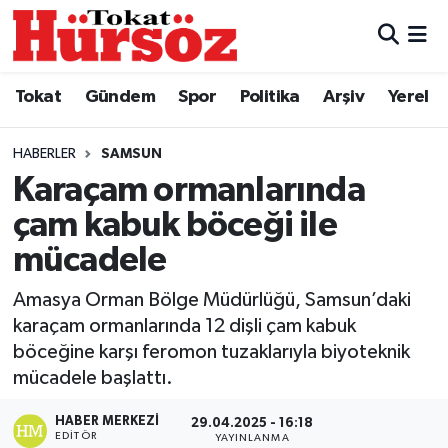
Tokat
Nöbetçi Eczaneler
Tokat
Gündem
Spor
Politika
Arşiv
Yerel
Türkiye Gündemi
Hava Durumu
HABERLER
SAMSUN
Gündem
Tokat Namaz Vakitleri
Karaçam ormanlarında
çam kabuk böceği ile
Asayiş
Trafik Durumu
mücadele
Spor
Süper Lig Puan Durumu ve Fikstür
Amasya Orman Bölge Müdürlüğü, Samsun’daki
karaçam ormanlarında 12 dişli çam kabuk
Politika
Tüm Manşetler
böceğine karşı feromon tuzaklarıyla biyoteknik
mücadele başlattı.
Tokat Spor
Son Dakika Haberleri
HABER MERKEZI
29.04.2025 - 16:18
Eğitim
Haber Arşivi
EDITÖR
YAYINLANMA